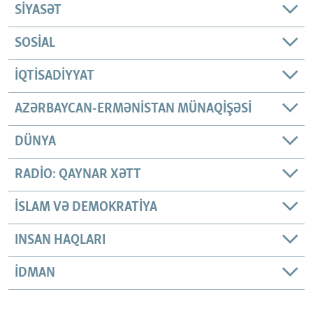
SIYASƏT
SOSIAL
İQTISADIYYAT
AZƏRBAYCAN-ERMƏNISTAN MÜNAQIŞƏSI
DÜNYA
RADIO: QAYNAR XƏTT
İSLAM VƏ DEMOKRATIYA
INSAN HAQLARI
İDMAN