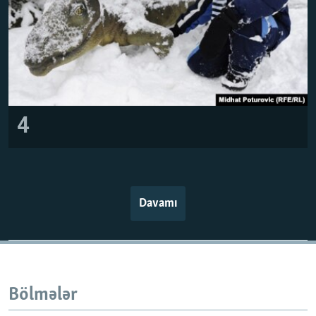
4
Davamı
Bölmələr