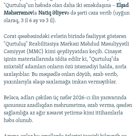
"Qurtuluş"un həbsdə olan daha iki əməkdaşına –
Elşad
Məhərrəmov
la
Natiq Əliyev
ə də şərti cəza verib (uyğun
olaraq, 3 il 6 ay və 3 il).
Corat qəsəbəsindəki evlərin birində fəaliyyət göstərən
"Qurtuluş" Reabilitasiya Mərkəzi Məhdud Məsuliyyətli
Cəmiyyət (MMC) kimi qeydiyyatdan keçib. Cinayət
işinin materiallarında iddia edilir ki, "Qurtuluş"da
müxtəlif adamları onların özü istəmədiyi halda, zorla
saxlayıblar. Bu məqsədlə onları döyüb, əzab verib,
yaxınlarıyla əlaqə saxlamağa imkan verməyiblər.
Beləcə, adları çəkilən üç nəfər 2026-cı ilin yanvarında
qanunsuz azadlıqdan məhrumetmə, əzab vermə, qəsdən
sağlamlığa az ağır xəsarət yetirmə kimi ittihamlarla
həbs olunub.