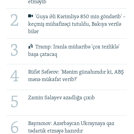
etməyib
2
'Guya Əli Kərimliyə 850 min göndərib' –
keçmiş mühafizəçi tutuldu, Bakıya verilə
bilər
3
Tramp: İranla müharibə 'çox tezliklə'
başa çatacaq
4
Rüfət Səfərov: 'Mənim günahımdır ki, ABŞ
mənə mükafat verib?'
5
Zamin Salayev azadlığa çıxıb
6
Bayramov: Azərbaycan Ukraynaya qaz
tədarük etməyə hazırdır