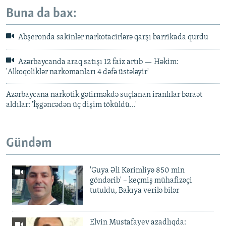
Buna da bax:
Abşeronda sakinlər narkotacirlərə qarşı barrikada qurdu
Azərbaycanda araq satışı 12 faiz artıb — Həkim:
'Alkoqoliklər narkomanları 4 dəfə üstələyir'
Azərbaycana narkotik gətirməkdə suçlanan iranlılar bəraət
aldılar: 'İşgəncədən üç dişim töküldü...'
Gündəm
'Guya Əli Kərimliyə 850 min
göndərib' – keçmiş mühafizəçi
tutuldu, Bakıya verilə bilər
Elvin Mustafayev azadlıqda: