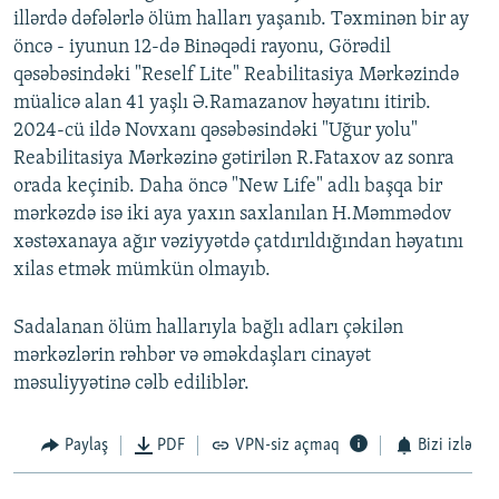
illərdə dəfələrlə ölüm halları yaşanıb. Təxminən bir ay
öncə - iyunun 12-də Binəqədi rayonu, Görədil
qəsəbəsindəki "Reself Lite" Reabilitasiya Mərkəzində
müalicə alan 41 yaşlı Ə.Ramazanov həyatını itirib.
2024-cü ildə Novxanı qəsəbəsindəki "Uğur yolu"
Reabilitasiya Mərkəzinə gətirilən R.Fataxov az sonra
orada keçinib. Daha öncə "New Life" adlı başqa bir
mərkəzdə isə iki aya yaxın saxlanılan H.Məmmədov
xəstəxanaya ağır vəziyyətdə çatdırıldığından həyatını
xilas etmək mümkün olmayıb.
Sadalanan ölüm hallarıyla bağlı adları çəkilən
mərkəzlərin rəhbər və əməkdaşları cinayət
məsuliyyətinə cəlb ediliblər.
Paylaş
PDF
VPN-siz açmaq
Bizi izlə