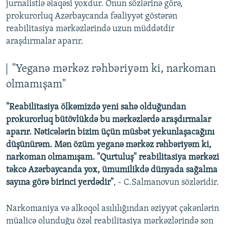
jurnalistlə əlaqəsi yoxdur. Onun sözlərinə görə,
prokurorluq Azərbaycanda fəaliyyət göstərən
reabilitasiya mərkəzlərində uzun müddətdir
araşdırmalar aparır.
"Yeganə mərkəz rəhbəriyəm ki, narkoman
olmamışam"
"Reabilitasiya ölkəmizdə yeni sahə olduğundan
prokurorluq bütövlükdə bu mərkəzlərdə araşdırmalar
aparır. Nəticələrin bizim üçün müsbət yekunlaşacağını
düşünürəm. Mən özüm yeganə mərkəz rəhbəriyəm ki,
narkoman olmamışam. "Qurtuluş" reabilitasiya mərkəzi
təkcə Azərbaycanda yox, ümumilikdə dünyada sağalma
sayına görə birinci yerdədir"
, - C.Salmanovun sözləridir.
Narkomaniya və alkoqol asılılığından əziyyət çəkənlərin
müalicə olunduğu özəl reabilitasiya mərkəzlərində son