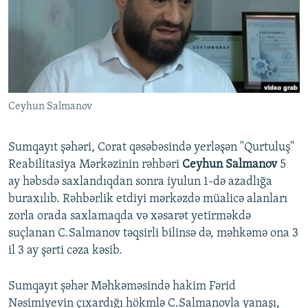
İNFOQRAFIKA
AZƏRBAYCAN ƏDƏBIYYATI KITABXANASI
MISSIYAMIZ
BIZI IZLƏ
KARIKATURA
İSLAM VƏ DEMOKRATIYA
PEŞƏ ETIKASI VƏ JURNALISTIKA STANDARTLARIMIZ
İZ - MƏDƏNIYYƏT PROQRAMI
MATERIALLARIMIZDAN ISTIFADƏ
AZADLIQRADIOSU MOBIL TELEFONUNUZDA
RFE/RL-in bütün saytları
Ceyhun Salmanov
BIZIMLƏ ƏLAQƏ
XƏBƏR BÜLLETENLƏRIMIZ
Sumqayıt şəhəri, Corat qəsəbəsində yerləşən "Qurtuluş"
Reabilitasiya Mərkəzinin rəhbəri
Ceyhun Salmanov
5
ay həbsdə saxlandıqdan sonra iyulun 1-də azadlığa
buraxılıb. Rəhbərlik etdiyi mərkəzdə müalicə alanları
zorla orada saxlamaqda və xəsarət yetirməkdə
suçlanan C.Salmanov təqsirli bilinsə də, məhkəmə ona 3
il 3 ay şərti cəza kəsib.
Sumqayıt şəhər Məhkəməsində hakim Fərid
Nəsimiyevin çıxardığı hökmlə C.Salmanovla yanaşı,