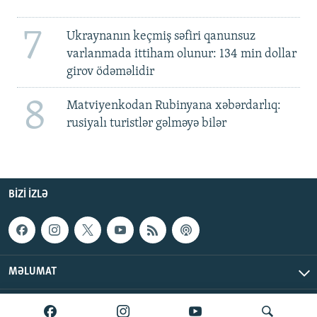
7
Ukraynanın keçmiş səfiri qanunsuz
varlanmada ittiham olunur: 134 min dollar
girov ödəməlidir
8
Matviyenkodan Rubinyana xəbərdarlıq:
rusiyalı turistlər gəlməyə bilər
BIZI IZLƏ
MƏLUMAT
AzadlıqRadiosu © 2026 Inc. | Bütün hüquqlar qorunur