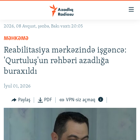
Keçid
linkləri
Əsas
2026, 08 Avqust, şənbə, Bakı vaxtı 20:05
məzmuna
GÜNDƏM
MƏHKƏMƏ
qayıt
#İZAHLA
Əsas
Reabilitasiya mərkəzində işgəncə:
KORRUPSIOMETR
naviqasiyaya
'Qurtuluş'un rəhbəri azadlığa
qayıt
#ƏSLINDƏ
buraxıldı
Axtarışa
FƏRQƏ BAX
keç
İyul 01, 2026
QANUNI DOĞRU
Paylaş
PDF
VPN-siz açmaq
ARAŞDIRMA
MULTIMEDIA
RADIO ARXIV
VIDEO
HAQQIMIZDA
FOTOQALEREYA
OXU ZALI