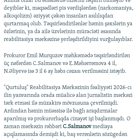
Amma onlar bu əməllərdə özlərini təqsirli bilməyib və
deyiblər ki, məqsədləri pis vərdişlərdən (narkomaniya,
alkoqolizm) əziyyət çəkən insanları asılılıqdan
qurtarmaq olub. Təqsirləndirilənlər həmin şəxslərin ya
özlərinin, ya da ailə üzvlərinin müraciəti əsasında
reabilitasiya mərkəzinə yerləşdirildiyini vurğulayıblar.
Prokuror Emil Murquzov məhkəmədə təqsirləndirilən
üç nəfərdən C.Salmanov və E.Məhərrəmova 4 il,
N.Əliyevə isə 3 il 6 ay həbs cəzası verilməsini istəyib.
"Qurtuluş" Reabilitasiya Mərkəzinin fəaliyyəti 2026-cı
ilin yanvarında orada müalicə alan jurnalistin mərkəzi
tərk etməsi ilə müzakirə mövzusuna çevrilmişdi.
Ardından həmin müəssisə ilə bağlı araşdırmalar
aparılmış və prokurorluqda cinayət işi başlanmışdı. O
zaman mərkəzin rəhbəri
C.Salmanov
mediaya
açıqlamasında demişdi ki, baş verənlərin sözügedən