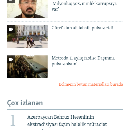
'Milyonluq yox, minlik korrupsiya
var'
Gürcüstan ali təhsili pulsuz etdi
Metroda 11 aylıq fasilə: 'Daşınma
pulsuz olsun'
Bölmənin bütün materialları burada
Çox izlənən
1
Azərbaycan Bəhruz Həsənlinin
ekstradisiyası üçün hələlik müraciət