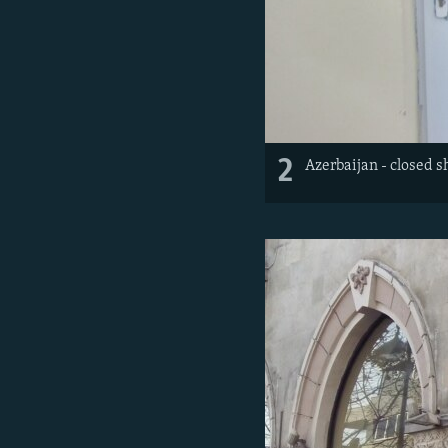
2
Azerbaijan - closed 