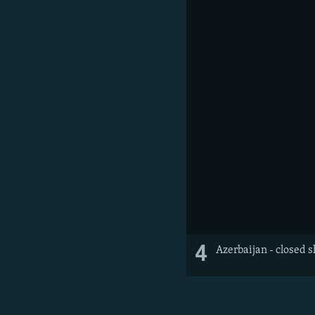
4
Azerbaijan - closed 