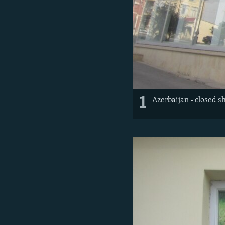
1
Azerbaijan - closed s