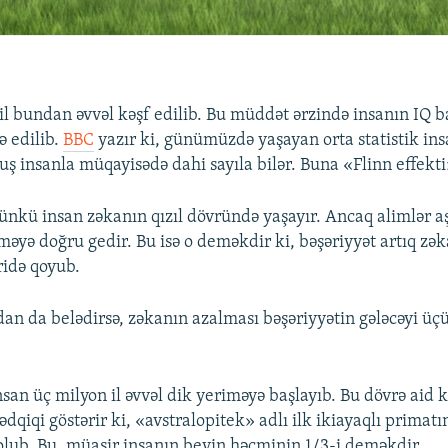
 il bundan əvvəl kəşf edilib. Bu müddət ərzində insanın IQ 
 edilib.
BBC
yazır ki, günümüzdə yaşayan orta statistik ins
ş insanla müqayisədə dahi sayıla bilər. Buna «Flinn effekti»
nkü insan zəkanın qızıl dövründə yaşayır. Ancaq alimlər aş
məyə doğru gedir. Bu isə o deməkdir ki, bəşəriyyət artıq zək
ridə qoyub.
an da belədirsə, zəkanın azalması bəşəriyyətin gələcəyi ü
nsan üç milyon il əvvəl dik yeriməyə başlayıb. Bu dövrə aid k
dqiqi göstərir ki, «avstralopitek» adlı ilk ikiayaqlı primat
lub. Bu, müasir insanın beyin həcminin 1/3-i deməkdir.