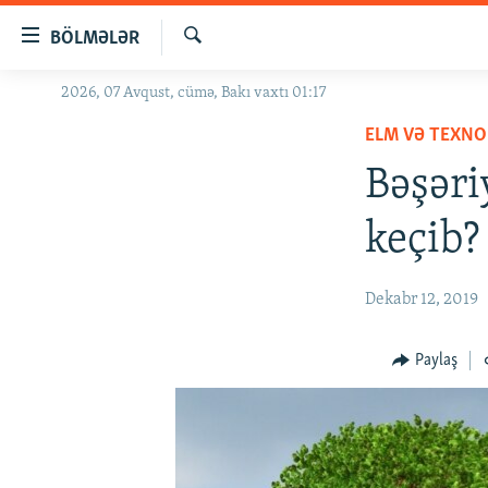
Keçid
BÖLMƏLƏR
linkləri
Axtar
Əsas
2026, 07 Avqust, cümə, Bakı vaxtı 01:17
GÜNDƏM
məzmuna
ELM VƏ TEXNO
#İZAHLA
qayıt
Əsas
Bəşəri
KORRUPSIOMETR
naviqasiyaya
#ƏSLINDƏ
qayıt
keçib?
Axtarışa
FƏRQƏ BAX
keç
QANUNI DOĞRU
Dekabr 12, 2019
ARAŞDIRMA
Paylaş
MULTIMEDIA
RADIO ARXIV
VIDEO
HAQQIMIZDA
FOTOQALEREYA
OXU ZALI