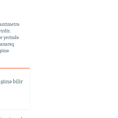
antimetrə
trdir.
ər yerində
lanaraq
üşünə
üşünə bilir