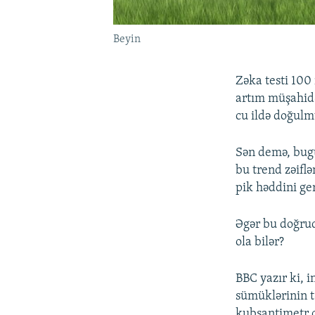
Beyin
Zəka testi 100
artım müşahidə
cu ildə doğulmu
Sən demə, bugü
bu trend zəiflə
pik həddini ge
Əgər bu doğrud
ola bilər?
BBC yazır ki, i
sümüklərinin tə
kubsantimetr o