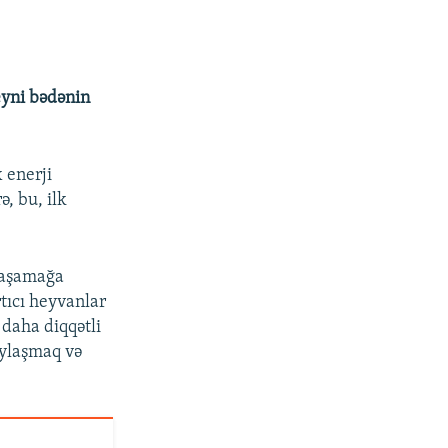
eyni bədənin
 enerji
ə, bu, ilk
 yaşamağa
rtıcı heyvanlar
daha diqqətli
aylaşmaq və