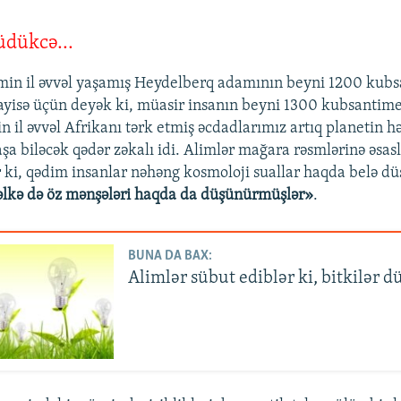
üdükcə...
min il əvvəl yaşamış Heydelberq adamının beyni 1200 kubs
yisə üçün deyək ki, müasir insanın beyni 1300 kubsantime
 il əvvəl Afrikanı tərk etmiş əcdadlarımız artıq planetin h
şa biləcək qədər zəkalı idi. Alimlər mağara rəsmlərinə əsas
r ki, qədim insanlar nəhəng kosmoloji suallar haqda belə d
lkə də öz mənşələri haqda da düşünürmüşlər»
.
BUNA DA BAX:
Alimlər sübut ediblər ki, bitkilər d