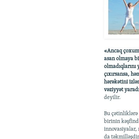
«Ancaq çoxumuz
asan olmaya bil
olmadıqlarını 
çıxırsansa, hə
hərəkətini izl
vəziyyət yarad
deyilir.
Bu çətinliklər
birinin kəşfin
innovasiyalar, 
da təkmilləşdir