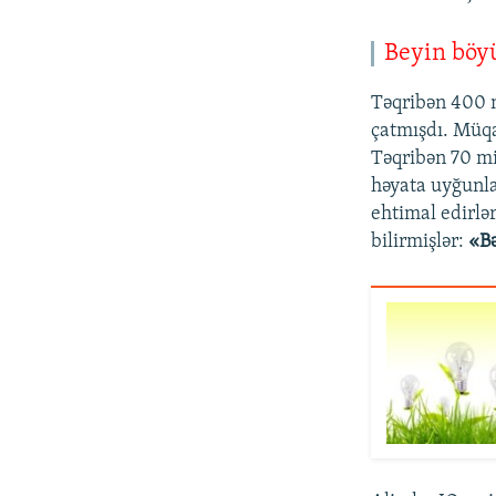
Beyin böy
Təqribən 400 
çatmışdı. Müqa
Təqribən 70 min
həyata uyğunla
ehtimal edirlə
bilirmişlər:
«Bə