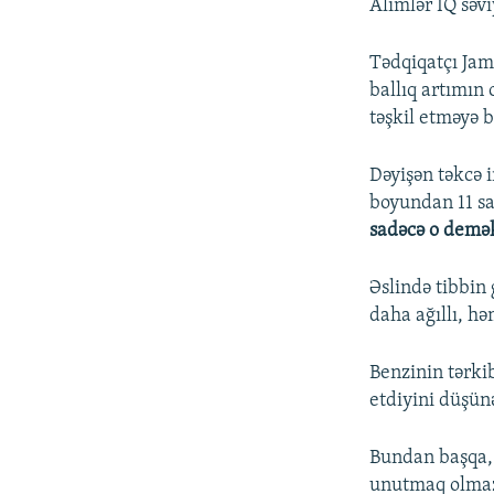
Alimlər IQ səvi
Tədqiqatçı Jam
ballıq artımın
təşkil etməyə b
Dəyişən təkcə 
boyundan 11 sa
sadəcə o demək
Əslində tibbin
daha ağıllı, h
Benzinin tərki
etdiyini düşün
Bundan başqa, 
unutmaq olmaz.