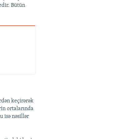
edir. Bütün
rdən keçirərək
ərin ortalarında
 isə nəsillər