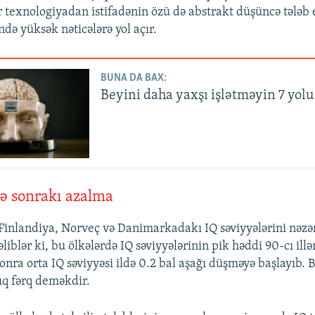
r texnologiyadan istifadənin özü də abstrakt düşüncə tələb 
ndə yüksək nəticələrə yol açır.
BUNA DA BAX:
Beyini daha yaxşı işlətməyin 7 yolu
ə sonrakı azalma
Finlandiya, Norveç və Danimarkadakı IQ səviyyələrini nəzə
əliblər ki, bu ölkələrdə IQ səviyyələrinin pik həddi 90-cı ill
nra orta IQ səviyyəsi ildə 0.2 bal aşağı düşməyə başlayıb. Bu
lıq fərq deməkdir.