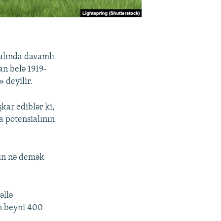
balında davamlı
an belə 1919-
 deyilir.
kar ediblər ki,
a potensialının
çün nə demək
əllə
ın beyni 400