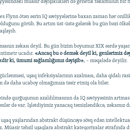
yyəsindəki müasir dəyişiklikləri də genetik təkamülün bir hi
es Flynn ötən əsrin IQ səviyyələrinə baxan zaman hər onilli
 olduğunu görüb. Bu artım üst-üstə gələrək bu gün bəzi ölkə
aşlayıb.
insanın zəkası deyil. Bu gün bizim boyumuz XIX əsrdə yaşa
ntimetr ucadır.
«Ancaq bu o demək deyil ki, genlərimiz dəy
dir ki, ümumi sağlamlığımız dəyişib»
, – məqalədə deyilir.
 güclənməsi, uşaq infeksiyalarının azalması, daha qidalı ra
əm də daha ucaboy olmağımıza təsir etmiş ola bilər.
bində qurğuşunun azaldılmasının da IQ səviyyəsinin artması
ənlər də var. İşlətdiyimiz yanacaq təmizləndikcə, zəkamız da
uşaq yaşlarından abstrakt düşüncəyə sövq edən intellektua
 Müasir təhsil uşaqlara abstrakt kateqoriyalar ətrafında 