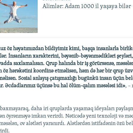
Alimlər: Adam 1000 il yaşaya bilər
 öz həyatımızdan bildiyimiz kimi, başqa insanlarla birli
ər. İnsanların xarakterini, bəyənib-bəyənmədikləri şeyləri,
yadda saxlamalısan. Qrup halında bir iş görürsənsə, məsələ
m öz hərəkətini koordinə etməlisən, həm də hər bir qrup ü
əməlisən. Sosial anlayış çatışmazlığı bugünkü insan üçün bel
ır. Əcdadlarımız üçünsə bu hal ölüm-qalım məsələsi idi»
, –
ə baxmayaraq, daha iri qruplarda yaşamaq ideyaları paylaşm
dən öyrənməyə imkan verirdi. Nəticədə yeni texnoloji və mə
məsələn, ov alətləri yaranırdı. Alətlərdən istifadənin özü b
irdi.