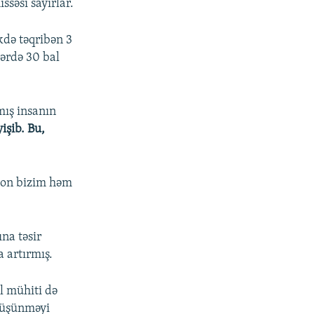
ssəsi sayırlar.
kdə təqribən 3
lərdə 30 bal
mış insanın
işib. Bu,
sion bizim həm
na təsir
 artırmış.
l mühiti də
düşünməyi