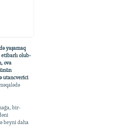
kdə yaşamaq
 etibarlı olub-
n, ova
zvünün
ə utancverici
 məqalədə
ağa, bir-
dəni
elə beyni daha