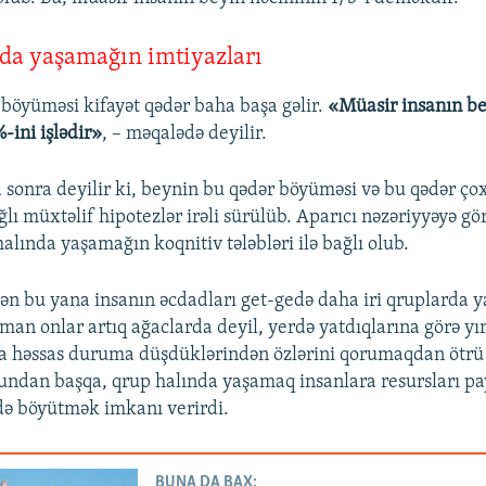
rda yaşamağın imtiyazları
böyüməsi kifayət qədər baha başa gəlir.
«Müasir insanın b
-ini işlədir»
, – məqalədə deyilir.
sonra deyilir ki, beynin bu qədər böyüməsi və bu qədər çox
ağlı müxtəlif hipotezlər irəli sürülüb. Aparıcı nəzəriyyəyə gör
alında yaşamağın koqnitiv tələbləri ilə bağlı olub.
ən bu yana insanın əcdadları get-gedə daha iri qruplarda
man onlar artıq ağaclarda deyil, yerdə yatdıqlarına görə yı
a həssas duruma düşdüklərindən özlərini qorumaqdan ötrü 
 Bundan başqa, qrup halında yaşamaq insanlara resursları p
kdə böyütmək imkanı verirdi.
BUNA DA BAX: