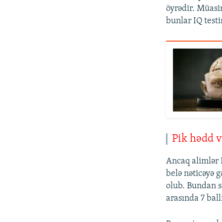
öyrədir. Müasi
bunlar IQ testi
Pik hədd v
Ancaq alimlər 
belə nəticəyə g
olub. Bundan so
arasında 7 bal