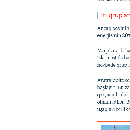
İri qrupla
Ancaq beyinin 
enerjisinin 20%
Məqalədə daha 
işlətməsi ilə b
növbədə qrup h
Avstralopitekd
başlayıb. Bu za
qarşısında dah
olmalı idilər.
uşaqları birli