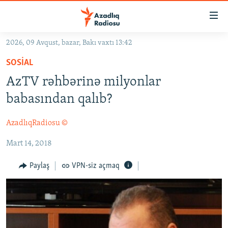
Keçid
linkləri
Əsas
2026, 09 Avqust, bazar, Bakı vaxtı 13:42
məzmuna
GÜNDƏM
SOSIAL
qayıt
#İZAHLA
Əsas
AzTV rəhbərinə milyonlar
KORRUPSIOMETR
naviqasiyaya
babasından qalıb?
qayıt
#ƏSLINDƏ
Axtarışa
AzadlıqRadiosu ©
FƏRQƏ BAX
keç
Mart 14, 2018
QANUNI DOĞRU
ARAŞDIRMA
Paylaş
VPN-siz açmaq
MULTIMEDIA
RADIO ARXIV
VIDEO
HAQQIMIZDA
FOTOQALEREYA
OXU ZALI