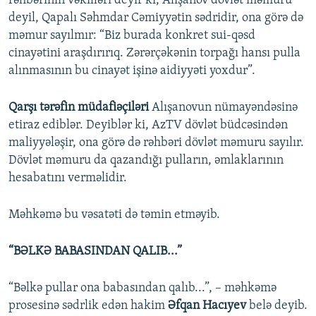
rəhbərinin vəkilləri deyir ki, Alışanov dövlət məmuru
deyil, Qapalı Səhmdar Cəmiyyətin sədridir, ona görə də
məmur sayılmır: “Biz burada konkret sui-qəsd
cinayətini araşdırırıq. Zərərçəkənin torpağı hansı pulla
alınmasının bu cinayət işinə aidiyyəti yoxdur”.
Qarşı tərəfin müdafiəçiləri
Alışanovun nümayəndəsinə
etiraz ediblər. Deyiblər ki, AzTV dövlət büdcəsindən
maliyyələşir, ona görə də rəhbəri dövlət məmuru sayılır.
Dövlət məmuru da qazandığı pulların, əmlaklarının
hesabatını verməlidir.
Məhkəmə bu vəsatəti də təmin etməyib.
“BƏLKƏ BABASINDAN QALIB...”
“Bəlkə pullar ona babasından qalıb...”, – məhkəmə
prosesinə sədrlik edən hakim
Əfqan Hacıyev
belə deyib.