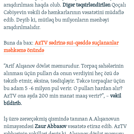
araşdırılması haqda olub.
Digər təqsirləndirilən
Qoçalı
Cəbiyevin vəkili də həmkarlarının vəsatətini müdafiə
edib. Deyib ki, mütləq bu milyonların mənbəyi
araşdırılmalıdır.
Buna da bax:
AzTV sədrinə sui-qəsddə suçlananlar
məhkəmə önündə
“Arif Alışanov dövlət məmurudur. Torpaq sahələrinin
alınması üçün pulları da onun verdiyini heç özü də
təkzib etmir, əksinə, təsdiqləyir. Təkcə torpaqlar üçün
bu adam 5 -6 milyon pul verir. O pulları hardan alır?
AzTV ona ayda 200 min manat maaş verir?”, –
vəkil
bildirib.
İş üzrə zərərçəkmiş qismində tanınan A.Alışanovun
nümayəndəsi
Zaur Abbasov
vəsatətə etiraz edib. AzTV