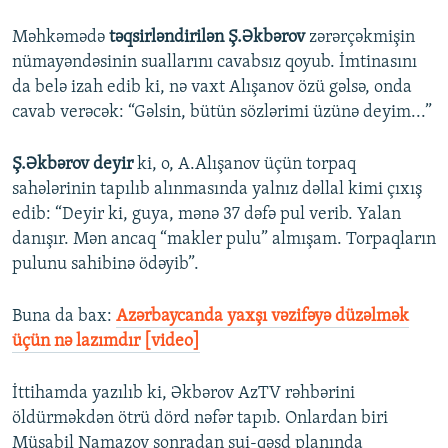
Məhkəmədə
təqsirləndirilən Ş.Əkbərov
zərərçəkmişin
nümayəndəsinin suallarını cavabsız qoyub. İmtinasını
da belə izah edib ki, nə vaxt Alışanov özü gəlsə, onda
cavab verəcək: “Gəlsin, bütün sözlərimi üzünə deyim...”
Ş.Əkbərov deyir
ki, o, A.Alışanov üçün torpaq
sahələrinin tapılıb alınmasında yalnız dəllal kimi çıxış
edib: “Deyir ki, guya, mənə 37 dəfə pul verib. Yalan
danışır. Mən ancaq “makler pulu” almışam. Torpaqların
pulunu sahibinə ödəyib”.
Buna da bax:
Azərbaycanda yaxşı vəzifəyə düzəlmək
üçün nə lazımdır [video]
İttihamda yazılıb ki, Əkbərov AzTV rəhbərini
öldürməkdən ötrü dörd nəfər tapıb. Onlardan biri
Müsabil Namazov sonradan sui-qəsd planında