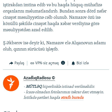
iştirakdan imtina edib və bu haqda hüquq-mühafizə
orqanlarını məlumatlandırıb. Bundan sonra dörd nəfər
cinayət məsuliyyətinə cəlb olunub. Namazov özü isə
könüllü şəkildə cinayət haqda xəbər verdiyinə görə
məsuliyyətdən azad edilib.
Ş.Əkbərov isə deyir ki, Namazov elə Alışanovun adamı
olub, qızının sürücüsü işləyib.
Paylaş
VPN-siz açmaq
Bizi izlə
AzadlıqRadiosu ©
-
MÜTLƏQ
hiperlinklə istinad verilməlidir.
- İcazə olmadan fotolarımızı təkrar dərc etməyin.
İstifadə şərtləri haqda
ətraflı burada