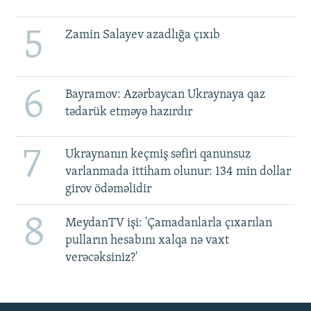
5
Zamin Salayev azadlığa çıxıb
6
Bayramov: Azərbaycan Ukraynaya qaz
tədarük etməyə hazırdır
7
Ukraynanın keçmiş səfiri qanunsuz
varlanmada ittiham olunur: 134 min dollar
girov ödəməlidir
8
MeydanTV işi: 'Çamadanlarla çıxarılan
pulların hesabını xalqa nə vaxt
verəcəksiniz?'