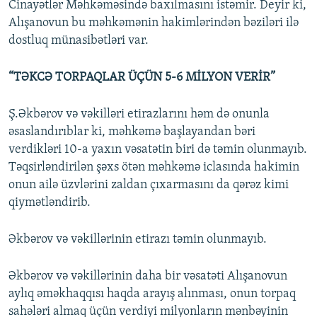
Cinayətlər Məhkəməsində baxılmasını istəmir. Deyir ki,
Alışanovun bu məhkəmənin hakimlərindən bəziləri ilə
dostluq münasibətləri var.
“TƏKCƏ TORPAQLAR ÜÇÜN 5-6 MİLYON VERİR”
Ş.Əkbərov və vəkilləri etirazlarını həm də onunla
əsaslandırıblar ki, məhkəmə başlayandan bəri
verdikləri 10-a yaxın vəsatətin biri də təmin olunmayıb.
Təqsirləndirilən şəxs ötən məhkəmə iclasında hakimin
onun ailə üzvlərini zaldan çıxarmasını da qərəz kimi
qiymətləndirib.
Əkbərov və vəkillərinin etirazı təmin olunmayıb.
Əkbərov və vəkillərinin daha bir vəsatəti Alışanovun
aylıq əməkhaqqısı haqda arayış alınması, onun torpaq
sahələri almaq üçün verdiyi milyonların mənbəyinin