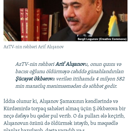
İNFOQRAFIKA
AZƏRBAYCAN ƏDƏBIYYATI KITABXANASI
MISSIYAMIZ
BIZI IZLƏ
KARIKATURA
İSLAM VƏ DEMOKRATIYA
PEŞƏ ETIKASI VƏ JURNALISTIKA STANDARTLARIMIZ
İZ - MƏDƏNIYYƏT PROQRAMI
MATERIALLARIMIZDAN ISTIFADƏ
AZADLIQRADIOSU MOBIL TELEFONUNUZDA
RFE/RL-in bütün saytları
AzTV-nin rəhbəri Arif Alışanov
BIZIMLƏ ƏLAQƏ
XƏBƏR BÜLLETENLƏRIMIZ
AzTV-nin rəhbəri
Arif Alışanov
u, onun qızını və
bacısı oğlunu öldürməyə cəhddə günahlandırılan
Şücayət Əkbərov
a verilən ittihamda 4 milyon 582
min manatlıq mənimsəmədən də söhbət gedir.
İddia olunur ki, Alışanov Şamaxının kəndlərində və
Kürdəmirdə torpaq sahələri almaq üçün Ş.Əkbərova bir
neçə dəfəyə bu qədər pul verib. O da pulları ələ keçirib,
Alışanovun özünü də öldürmək istəyib, bu məqsədlə
planlar hazırlayıb, dəstə yaradıb və s.