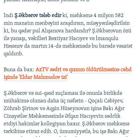
İndi
Ş.Əkbərov tələb edir
ki, məhkəmə 4 milyon 582
min manatın mənbəyini araşdırsın, müəyyənləşdirilsin
ki, bu qədər pul Alışanova hardandır? Ş.Əkbərovun özü
ilə yanaşı, vəkilləri Bəxtiyar Hacıyev və İmanqulu
Həsənov da martın 14-də məhkəmədə bu barədə vəsatət
qaldırıb.
Buna da bax:
AzTV sədri və qızının öldürülməsinə cəhd
işində 'Eldar Mahmudov izi'
Ş.Əkbərov və sui-qəsd suçlaması ilə onunla birlikdə
mühakimə olunan daha üç nəfərin - Qoçalı Cəbiyev,
Zöhrab Şirinov və Aqşin Hüseynovun işinə Bakı Ağır
Cinayətlər Məhkəməsində Əfqan Hacıyevin sədrlik
etdiyi hakimlər kollegiyası baxır. Ş.Əkbərov məhkəmə
tərkibinə etiraz edib. O, ümumiyyətlə, bu işə Bakı Ağır