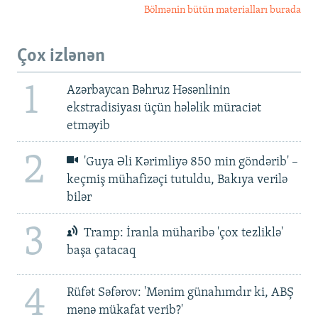
Bölmənin bütün materialları burada
Çox izlənən
1
Azərbaycan Bəhruz Həsənlinin
ekstradisiyası üçün hələlik müraciət
etməyib
2
'Guya Əli Kərimliyə 850 min göndərib' –
keçmiş mühafizəçi tutuldu, Bakıya verilə
bilər
3
Tramp: İranla müharibə 'çox tezliklə'
başa çatacaq
4
Rüfət Səfərov: 'Mənim günahımdır ki, ABŞ
mənə mükafat verib?'