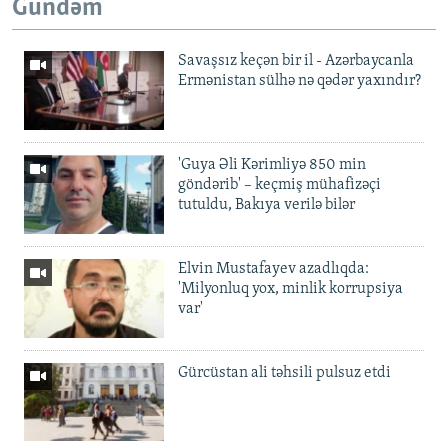
Gündəm
Savaşsız keçən bir il - Azərbaycanla
Ermənistan sülhə nə qədər yaxındır?
'Guya Əli Kərimliyə 850 min
göndərib' – keçmiş mühafizəçi
tutuldu, Bakıya verilə bilər
Elvin Mustafayev azadlıqda:
'Milyonluq yox, minlik korrupsiya
var'
Gürcüstan ali təhsili pulsuz etdi