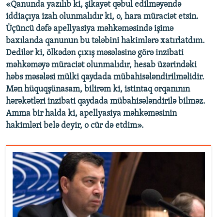
«Qanunda yazılıb ki, şikayət qəbul edilməyəndə
iddiaçıya izah olunmalıdır ki, o, hara müraciət etsin.
Üçüncü dəfə apellyasiya məhkəməsində işimə
baxılanda qanunun bu tələbini hakimlərə xatırlatdım.
Dedilər ki, ölkədən çıxış məsələsinə görə inzibati
məhkəməyə müraciət olunmalıdır, hesab üzərindəki
həbs məsələsi mülki qaydada mübahisələndirilməlidir.
Mən hüquqşünasam, bilirəm ki, istintaq orqanının
hərəkətləri inzibati qaydada mübahisələndirilə bilməz.
Amma bir halda ki, apellyasiya məhkəməsinin
hakimləri belə deyir, o cür də etdim».