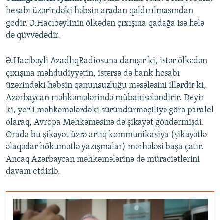
hesabı üzərindəki həbsin aradan qaldırılmasından
gedir. Ə.Hacıbəylinin ölkədən çıxışına qadağa isə hələ
də qüvvədədir.
Ə.Hacıbəyli AzadlıqRadiosuna danışır ki, istər ölkədən
çıxışına məhdudiyyətin, istərsə də bank hesabı
üzərindəki həbsin qanunsuzluğu məsələsini illərdir ki,
Azərbaycan məhkəmələrində mübahisələndirir. Deyir
ki, yerli məhkəmələrdəki süründürməçiliyə görə paralel
olaraq, Avropa Məhkəməsinə də şikayət göndərmişdi.
Orada bu şikayət üzrə artıq kommunikasiya (şikayətlə
əlaqədar hökumətlə yazışmalar) mərhələsi başa çatır.
Ancaq Azərbaycan məhkəmələrinə də müraciətlərini
davam etdirib.