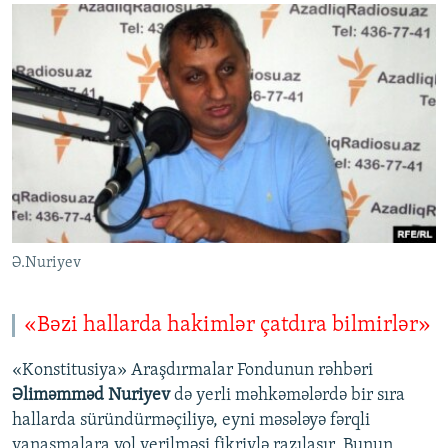
Ə.Nuriyev
«Bəzi hallarda hakimlər çatdıra bilmirlər»
«Konstitusiya» Araşdırmalar Fondunun rəhbəri
Əliməmməd Nuriyev
də yerli məhkəmələrdə bir sıra
hallarda süründürməçiliyə, eyni məsələyə fərqli
yanaşmalara yol verilməsi fikriylə razılaşır. Bunun