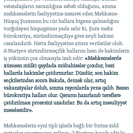
vətəndaşların narazılığına səbəb olduğunu, amma
məhkəmələrin fəaliyyətinə nəzarət edən Məhkəmə-
Hüquq Şurasının bu cür hallara biganə qalmadığını
vurğulayan hüquqşünas yada salır ki, Şura məhz
bürokratiya, süründürməçiliyə görə xeyli hakimi
cəzalandırıb. Hətta fəaliyyətinə xitam verilənlər olub.
Ə.Nuriyev süründürməçilik hallarını həm də hakimlərin
iş yükünün çox olmasıyla izah edir:
«Məhkəmələrdə
xüsusən mülki qaydada mübahisələr çoxdur, bəzi
hallarda hakimlər çatdırmırlar. Düzdür, son hakim
seçkilərindən sonra Bakıda, demək olar, artıq
vakansiyalar dolub, amma rayonlarda yenə qalıb. Bəzən
bürokratiya halları olur. Qərarın hazırlanıb tərəflərə
çatdırılması prosesini uzadırlar. Bu da artıq məsuliyyət
məsələsidir».
Məhkəmələrin eyni tipli işlərlə bağlı bir-birinə zidd