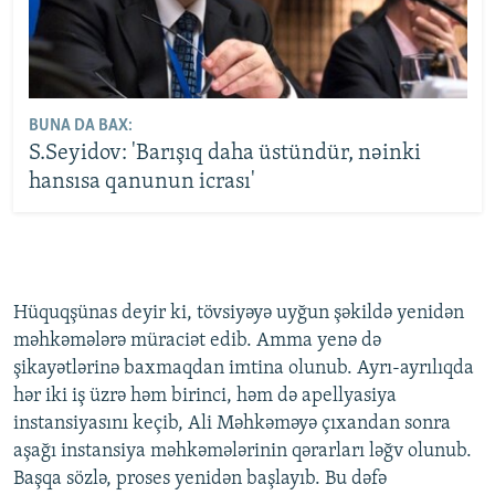
BUNA DA BAX:
S.Seyidov: 'Barışıq daha üstündür, nəinki
hansısa qanunun icrası'
Hüquqşünas deyir ki, tövsiyəyə uyğun şəkildə yenidən
məhkəmələrə müraciət edib. Amma yenə də
şikayətlərinə baxmaqdan imtina olunub. Ayrı-ayrılıqda
hər iki iş üzrə həm birinci, həm də apellyasiya
instansiyasını keçib, Ali Məhkəməyə çıxandan sonra
aşağı instansiya məhkəmələrinin qərarları ləğv olunub.
Başqa sözlə, proses yenidən başlayıb. Bu dəfə