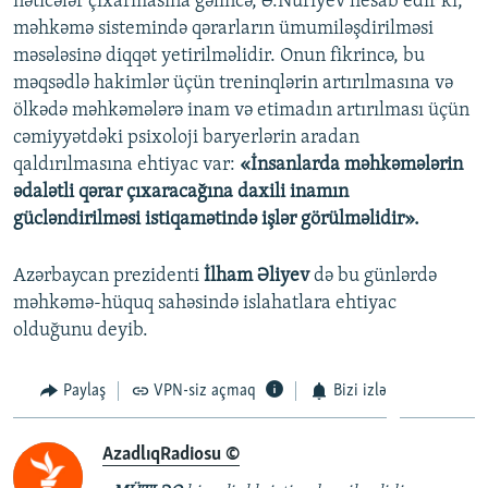
nəticələr çıxarmasına gəlincə, Ə.Nuriyev hesab edir ki,
məhkəmə sistemində qərarların ümumiləşdirilməsi
məsələsinə diqqət yetirilməlidir. Onun fikrincə, bu
məqsədlə hakimlər üçün treninqlərin artırılmasına və
ölkədə məhkəmələrə inam və etimadın artırılması üçün
cəmiyyətdəki psixoloji baryerlərin aradan
qaldırılmasına ehtiyac var:
«İnsanlarda məhkəmələrin
ədalətli qərar çıxaracağına daxili inamın
gücləndirilməsi istiqamətində işlər görülməlidir».
Azərbaycan prezidenti
İlham Əliyev
də bu günlərdə
məhkəmə-hüquq sahəsində islahatlara ehtiyac
olduğunu deyib.
Paylaş
VPN-siz açmaq
Bizi izlə
AzadlıqRadiosu ©