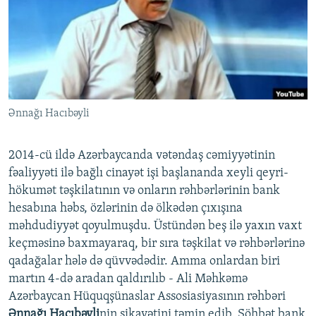
İNFOQRAFIKA
AZƏRBAYCAN ƏDƏBIYYATI KITABXANASI
MISSIYAMIZ
BIZI IZLƏ
KARIKATURA
İSLAM VƏ DEMOKRATIYA
PEŞƏ ETIKASI VƏ JURNALISTIKA STANDARTLARIMIZ
İZ - MƏDƏNIYYƏT PROQRAMI
MATERIALLARIMIZDAN ISTIFADƏ
AZADLIQRADIOSU MOBIL TELEFONUNUZDA
RFE/RL-in bütün saytları
Ənnağı Hacıbəyli
BIZIMLƏ ƏLAQƏ
XƏBƏR BÜLLETENLƏRIMIZ
2014-cü ildə Azərbaycanda vətəndaş cəmiyyətinin
fəaliyyəti ilə bağlı cinayət işi başlananda xeyli qeyri-
hökumət təşkilatının və onların rəhbərlərinin bank
hesabına həbs, özlərinin də ölkədən çıxışına
məhdudiyyət qoyulmuşdu. Üstündən beş ilə yaxın vaxt
keçməsinə baxmayaraq, bir sıra təşkilat və rəhbərlərinə
qadağalar hələ də qüvvədədir. Amma onlardan biri
martın 4-də aradan qaldırılıb - Ali Məhkəmə
Azərbaycan Hüquqşünaslar Assosiasiyasının rəhbəri
Ənnağı Hacıbəyli
nin şikayətini təmin edib. Söhbət bank