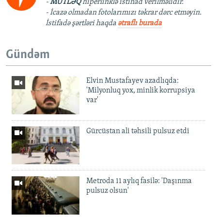
-
MÜTLƏQ
hiperlinklə istinad verilməlidir.
- İcazə olmadan fotolarımızı təkrar dərc etməyin.
İstifadə şərtləri haqda
ətraflı burada
Gündəm
Elvin Mustafayev azadlıqda:
'Milyonluq yox, minlik korrupsiya
var'
Gürcüstan ali təhsili pulsuz etdi
Metroda 11 aylıq fasilə: 'Daşınma
pulsuz olsun'