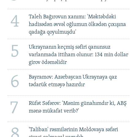
4
Taleh Bağırovun xanımı: 'Məktəbdəki
hadisədən əvvəl oğlumun ölkədən çıxışına
qadağa qoyulmuşdu'
5
Ukraynanın keçmiş səfiri qanunsuz
varlanmada ittiham olunur: 134 min dollar
girov ödəməlidir
6
Bayramov: Azərbaycan Ukraynaya qaz
tədarük etməyə hazırdır
7
Rüfət Səfərov: 'Mənim günahımdır ki, ABŞ
mənə mükafat verib?'
8
'Taliban' rəsmilərinin Moldovaya səfəri