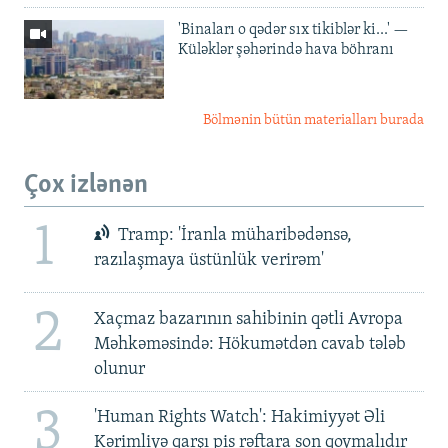
'Binaları o qədər sıx tikiblər ki...' —
Küləklər şəhərində hava böhranı
Bölmənin bütün materialları burada
Çox izlənən
1
Tramp: 'İranla müharibədənsə,
razılaşmaya üstünlük verirəm'
2
Xaçmaz bazarının sahibinin qətli Avropa
Məhkəməsində: Hökumətdən cavab tələb
olunur
3
'Human Rights Watch': Hakimiyyət Əli
Kərimliyə qarşı pis rəftara son qoymalıdır