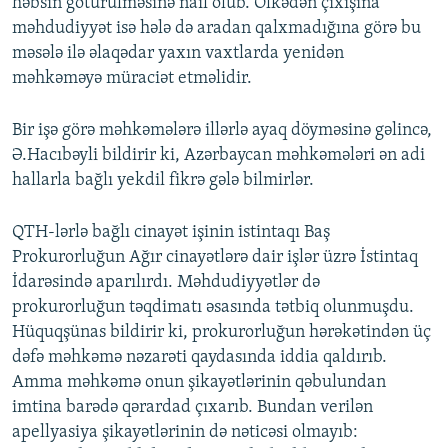
həbsin götürülməsinə nail olub. Ölkədən çıxışına
məhdudiyyət isə hələ də aradan qalxmadığına görə bu
məsələ ilə əlaqədar yaxın vaxtlarda yenidən
məhkəməyə müraciət etməlidir.
Bir işə görə məhkəmələrə illərlə ayaq döyməsinə gəlincə,
Ə.Hacıbəyli bildirir ki, Azərbaycan məhkəmələri ən adi
hallarla bağlı yekdil fikrə gələ bilmirlər.
QTH-lərlə bağlı cinayət işinin istintaqı Baş
Prokurorluğun Ağır cinayətlərə dair işlər üzrə İstintaq
İdarəsində aparılırdı. Məhdudiyyətlər də
prokurorluğun təqdimatı əsasında tətbiq olunmuşdu.
Hüquqşünas bildirir ki, prokurorluğun hərəkətindən üç
dəfə məhkəmə nəzarəti qaydasında iddia qaldırıb.
Amma məhkəmə onun şikayətlərinin qəbulundan
imtina barədə qərardad çıxarıb. Bundan verilən
apellyasiya şikayətlərinin də nəticəsi olmayıb: