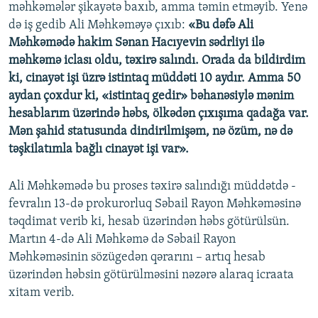
məhkəmələr şikayətə baxıb, amma təmin etməyib. Yenə
də iş gedib Ali Məhkəməyə çıxıb:
«Bu dəfə Ali
Məhkəmədə hakim Sənan Hacıyevin sədrliyi ilə
məhkəmə iclası oldu, təxirə salındı. Orada da bildirdim
ki, cinayət işi üzrə istintaq müddəti 10 aydır. Amma 50
aydan çoxdur ki, «istintaq gedir» bəhanəsiylə mənim
hesablarım üzərində həbs, ölkədən çıxışıma qadağa var.
Mən şahid statusunda dindirilmişəm, nə özüm, nə də
təşkilatımla bağlı cinayət işi var».
Ali Məhkəmədə bu proses təxirə salındığı müddətdə -
fevralın 13-də prokurorluq Səbail Rayon Məhkəməsinə
təqdimat verib ki, hesab üzərindən həbs götürülsün.
Martın 4-də Ali Məhkəmə də Səbail Rayon
Məhkəməsinin sözügedən qərarını – artıq hesab
üzərindən həbsin götürülməsini nəzərə alaraq icraata
xitam verib.