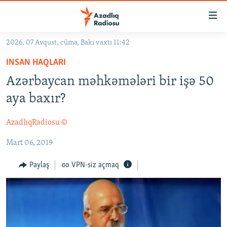
Keçid
linkləri
Əsas
2026, 07 Avqust, cümə, Bakı vaxtı 11:42
məzmuna
GÜNDƏM
INSAN HAQLARI
qayıt
#İZAHLA
Əsas
Azərbaycan məhkəmələri bir işə 50
KORRUPSIOMETR
naviqasiyaya
aya baxır?
qayıt
#ƏSLINDƏ
Axtarışa
AzadlıqRadiosu ©
FƏRQƏ BAX
keç
Mart 06, 2019
QANUNI DOĞRU
ARAŞDIRMA
Paylaş
VPN-siz açmaq
MULTIMEDIA
RADIO ARXIV
VIDEO
HAQQIMIZDA
FOTOQALEREYA
OXU ZALI