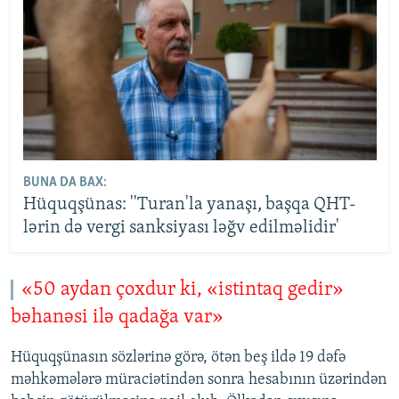
BUNA DA BAX:
Hüquqşünas: ''Turan'la yanaşı, başqa QHT-
lərin də vergi sanksiyası ləğv edilməlidir'
«50 aydan çoxdur ki, «istintaq gedir»
bəhanəsi ilə qadağa var»
Hüquqşünasın sözlərinə görə, ötən beş ildə 19 dəfə
məhkəmələrə müraciətindən sonra hesabının üzərindən