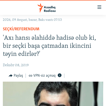
Keçid
linkləri
Əsas
2026, 09 Avqust, bazar, Bakı vaxtı 07:53
məzmuna
GÜNDƏM
SEÇKI/REFERENDUM
qayıt
#İZAHLA
Əsas
'Axı hansı əlahiddə hadisə olub ki,
KORRUPSIOMETR
naviqasiyaya
bir seçki başa çatmadan ikincini
qayıt
#ƏSLINDƏ
təyin edirlər?'
Axtarışa
FƏRQƏ BAX
keç
Dekabr 08, 2019
QANUNI DOĞRU
Paylaş
VPN-siz açmaq
ARAŞDIRMA
MULTIMEDIA
RADIO ARXIV
VIDEO
HAQQIMIZDA
FOTOQALEREYA
OXU ZALI