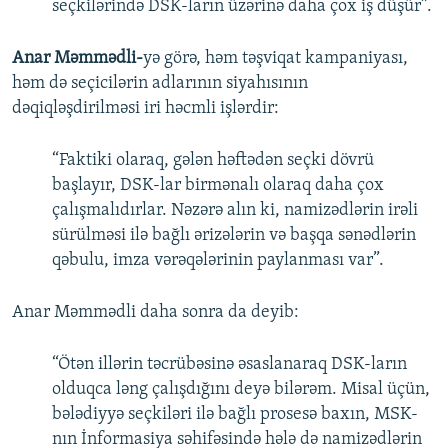
seçkilərində DSK-ların üzərinə daha çox iş düşür”.
Anar Məmmədli-
yə görə, həm təşviqat kampaniyası,
həm də seçicilərin adlarının siyahısının
dəqiqləşdirilməsi iri həcmli işlərdir:
“Faktiki olaraq, gələn həftədən seçki dövrü
başlayır, DSK-lar birmənalı olaraq daha çox
çalışmalıdırlar. Nəzərə alın ki, namizədlərin irəli
sürülməsi ilə bağlı ərizələrin və başqa sənədlərin
qəbulu, imza vərəqələrinin paylanması var”.
Anar Məmmədli daha sonra da deyib:
“Ötən illərin təcrübəsinə əsaslanaraq DSK-ların
olduqca ləng çalışdığını deyə bilərəm. Misal üçün,
bələdiyyə seçkiləri ilə bağlı prosesə baxın, MSK-
nın İnformasiya səhifəsində hələ də namizədlərin