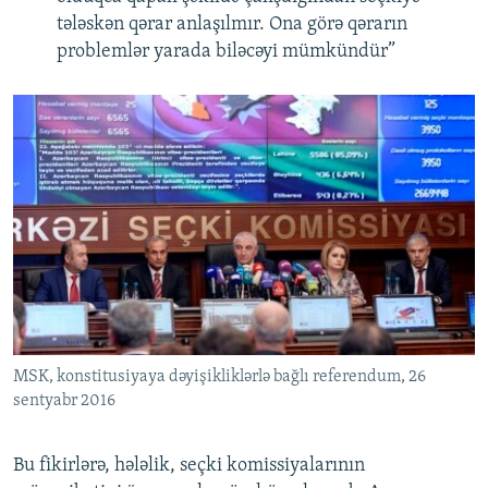
tələskən qərar anlaşılmır. Ona görə qərarın
problemlər yarada biləcəyi mümkündür”
MSK, konstitusiyaya dəyişikliklərlə bağlı referendum, 26
sentyabr 2016
Bu fikirlərə, hələlik, seçki komissiyalarının