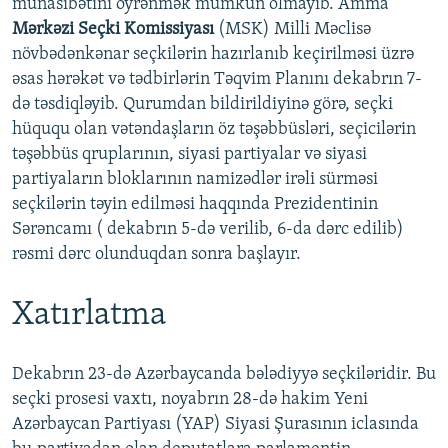
münasibətini öyrənmək mümkün olmayıb. Amma
Mərkəzi Seçki Komissiyası
(MSK) Milli Məclisə
növbədənkənar seçkilərin hazırlanıb keçirilməsi üzrə
əsas hərəkət və tədbirlərin Təqvim Planını dekabrın 7-
də təsdiqləyib. Qurumdan bildirildiyinə görə, seçki
hüququ olan vətəndaşların öz təşəbbüsləri, seçicilərin
təşəbbüs qruplarının, siyasi partiyalar və siyasi
partiyaların bloklarının namizədlər irəli sürməsi
seçkilərin təyin edilməsi haqqında Prezidentinin
Sərəncamı ( dekabrın 5-də verilib, 6-da dərc edilib)
rəsmi dərc olunduqdan sonra başlayır.
Xatırlatma
Dekabrın 23-də Azərbaycanda bələdiyyə seçkiləridir. Bu
seçki prosesi vaxtı, noyabrın 28-də hakim Yeni
Azərbaycan Partiyası (YAP) Siyasi Şurasının iclasında