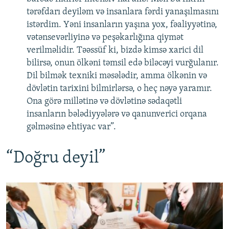
tərəfdarı deyiləm və insanlara fərdi yanaşılmasını
istərdim. Yəni insanların yaşına yox, fəaliyyətinə,
vətənsevərliyinə və peşəkarlığına qiymət
verilməlidir. Təəssüf ki, bizdə kimsə xarici dil
bilirsə, onun ölkəni təmsil edə biləcəyi vurğulanır.
Dil bilmək texniki məsələdir, amma ölkənin və
dövlətin tarixini bilmirlərsə, o heç nəyə yaramır.
Ona görə millətinə və dövlətinə sədaqətli
insanların bələdiyyələrə və qanunverici orqana
gəlməsinə ehtiyac var”.
“Doğru deyil”