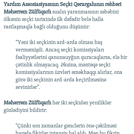
Yardım Assosiasiyasının Seçki Qərargahının rəhbəri
Məhərrəm Zülfüqarlı
sualın yaranmasının səbəbini
ölkənin seçki tarixində ilk dəfədir belə halla
rastlaşmaqla bağlı olduğunu düşünür:
“Yəni iki seçkinin ard-arda olması baş
verməmişdi. Ancaq seçki komissiyaları
fəaliyyətlərini qanunauyğun quracaqlarsa, elə bir
çətinlik olmayacaq. Əksinə, məntəqə seçki
komissiyalarının üzvləri əməkhaqqı alırlar, ona
görə iki seçkinin ard-arda keçirilməsinə
sevinirlər”.
Məhərrəm Zülfüqarlı
hər iki seçkidən yeniliklər
gözlədiyini bildirir:
“Çünki son zamanlar gənclərin önə çəkilməsi
barədə fikirlər intensiv hal alıb. Mən bu fikrin