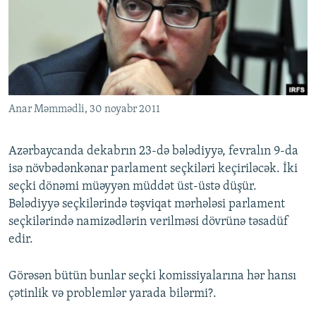
İNFOQRAFIKA
AZƏRBAYCAN ƏDƏBIYYATI KITABXANASI
MISSIYAMIZ
BIZI IZLƏ
KARIKATURA
İSLAM VƏ DEMOKRATIYA
PEŞƏ ETIKASI VƏ JURNALISTIKA STANDARTLARIMIZ
İZ - MƏDƏNIYYƏT PROQRAMI
MATERIALLARIMIZDAN ISTIFADƏ
AZADLIQRADIOSU MOBIL TELEFONUNUZDA
RFE/RL-in bütün saytları
Anar Məmmədli, 30 noyabr 2011
BIZIMLƏ ƏLAQƏ
XƏBƏR BÜLLETENLƏRIMIZ
Azərbaycanda dekabrın 23-də bələdiyyə, fevralın 9-da
isə növbədənkənar parlament seçkiləri keçiriləcək. İki
seçki dönəmi müəyyən müddət üst-üstə düşür.
Bələdiyyə seçkilərində təşviqat mərhələsi parlament
seçkilərində namizədlərin verilməsi dövrünə təsadüf
edir.
Görəsən bütün bunlar seçki komissiyalarına hər hansı
çətinlik və problemlər yarada bilərmi?.