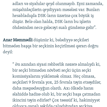
adları və siyahılar qeyd olunmayıb. Eyni zamanda,
müşahidəçilərin qeydiyyatı məsələsi var. Bunları
hesabladıqda DSK-ların üzərinə çox böyük iş
düşür. Belə olan halda, DSK-ların bu işlərin
öhdəsindən necə gələcəyi sualı gündəmə gəlir”.
Anar Məmmədli
düşünür ki, bələdiyyə seçkiləri
bitmədən başqa bir seçkinin keçirilməsi qərarı doğru
deyil:
“ Ən azından siyasi rəhbərlik nəzərə almalıydı ki,
bir seçki bitmədən növbəti seçki üçün seçki
komissiyalarını yükləmək olmaz. Heç olmasa,
seçkiləri 9 fevrala yox, 25 fevrala təyin etsəydilər,
daha məqsədəuyğun olardı. Axı ölkədə hansı
əlahiddə hadisə olub ki, bir seçki başa çatmadan
ikincini təyin edirlər? Çox təəssüf ki, hakimiyyət
olduqca qapalı şəkildə çalışdığından seçkiyə