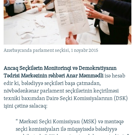
Azərbaycanda parlament seçkisi, 1 noyabr 2015
Ancaq Seçkilərin Monitorinqi və Demokratiyanın
Tədrisi Mərkəzinin rəhbəri Anar Məmmədli
isə hesab
edir ki, bələdiyyə seçkiləri başa çatmadan,
növbədənkənar parlament seçkilərinin keçirilməsi
texniki baxımdan Dairə Seçki Komissiyalarının (DSK)
işini çətinə salacaq:
“ Mərkəzi Seçki Komissiyası (MSK) və məntəqə
seçki komissiyaları ilə müqayisədə bələdiyyə