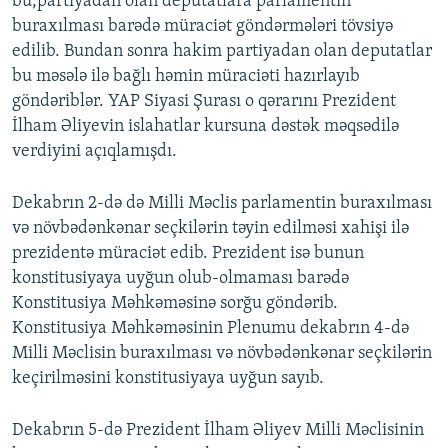
bu,partiyadan olan deputatlara parlamentin
buraxılması barədə müraciət göndərmələri tövsiyə
edilib. Bundan sonra hakim partiyadan olan deputatlar
bu məsələ ilə bağlı həmin müraciəti hazırlayıb
göndəriblər. YAP Siyasi Şurası o qərarını Prezident
İlham Əliyevin islahatlar kursuna dəstək məqsədilə
verdiyini açıqlamışdı.
Dekabrın 2-də də Milli Məclis parlamentin buraxılması
və növbədənkənar seçkilərin təyin edilməsi xahişi ilə
prezidentə müraciət edib. Prezident isə bunun
konstitusiyaya uyğun olub-olmaması barədə
Konstitusiya Məhkəməsinə sorğu göndərib.
Konstitusiya Məhkəməsinin Plenumu dekabrın 4-də
Milli Məclisin buraxılması və növbədənkənar seçkilərin
keçirilməsini konstitusiyaya uyğun sayıb.
Dekabrın 5-də Prezident İlham Əliyev Milli Məclisinin