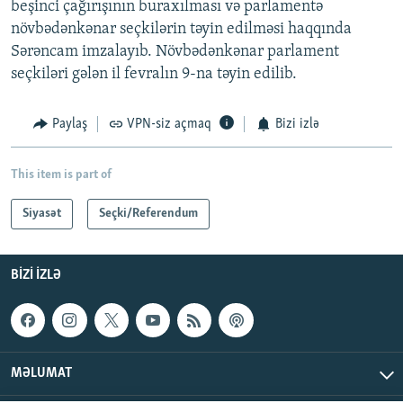
beşinci çağırışının buraxılması və parlamentə
növbədənkənar seçkilərin təyin edilməsi haqqında
Sərəncam imzalayıb. Növbədənkənar parlament
seçkiləri gələn il fevralın 9-na təyin edilib.
Paylaş
VPN-siz açmaq
Bizi izlə
This item is part of
Siyasət
Seçki/Referendum
BIZI IZLƏ
MƏLUMAT