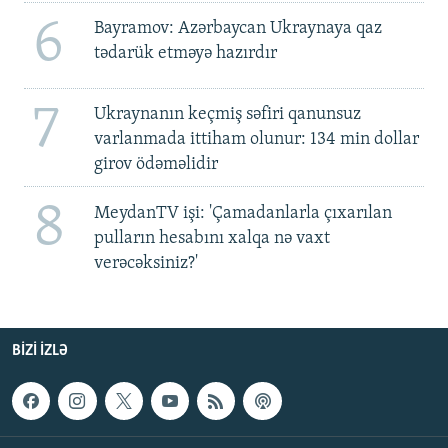
6
Bayramov: Azərbaycan Ukraynaya qaz
tədarük etməyə hazırdır
7
Ukraynanın keçmiş səfiri qanunsuz
varlanmada ittiham olunur: 134 min dollar
girov ödəməlidir
8
MeydanTV işi: 'Çamadanlarla çıxarılan
pulların hesabını xalqa nə vaxt
verəcəksiniz?'
BIZI IZLƏ