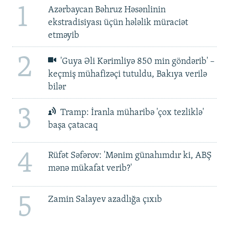
1
Azərbaycan Bəhruz Həsənlinin
ekstradisiyası üçün hələlik müraciət
etməyib
2
'Guya Əli Kərimliyə 850 min göndərib' –
keçmiş mühafizəçi tutuldu, Bakıya verilə
bilər
3
Tramp: İranla müharibə 'çox tezliklə'
başa çatacaq
4
Rüfət Səfərov: 'Mənim günahımdır ki, ABŞ
mənə mükafat verib?'
5
Zamin Salayev azadlığa çıxıb