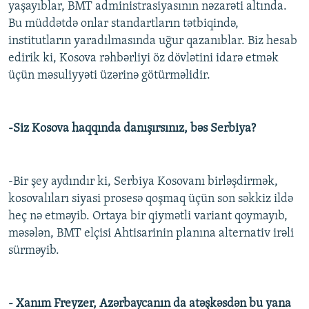
yaşayıblar, BMT administrasiyasının nəzarəti altında.
Bu müddətdə onlar standartların tətbiqində,
institutların yaradılmasında uğur qazanıblar. Biz hesab
edirik ki, Kosova rəhbərliyi öz dövlətini idarə etmək
üçün məsuliyyəti üzərinə götürməlidir.
-Siz Kosova haqqında danışırsınız, bəs Serbiya?
-Bir şey aydındır ki, Serbiya Kosovanı birləşdirmək,
kosovalıları siyasi prosesə qoşmaq üçün son səkkiz ildə
heç nə etməyib. Ortaya bir qiymətli variant qoymayıb,
məsələn, BMT elçisi Ahtisarinin planına alternativ irəli
sürməyib.
- Xanım Freyzer, Azərbaycanın da atəşkəsdən bu yana