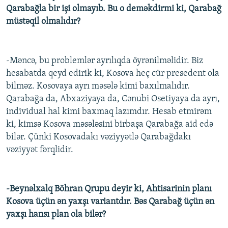
Qarabağla bir işi olmayıb. Bu o deməkdirmi ki, Qarabağ
müstəqil olmalıdır?
-Məncə, bu problemlər ayrılıqda öyrənilməlidir. Biz
hesabatda qeyd edirik ki, Kosova heç cür presedent ola
bilməz. Kosovaya ayrı məsələ kimi baxılmalıdır.
Qarabağa da, Abxaziyaya da, Cənubi Osetiyaya da ayrı,
individual hal kimi baxmaq lazımdır. Hesab etmirəm
ki, kimsə Kosova məsələsini birbaşa Qarabağa aid edə
bilər. Çünki Kosovadakı vəziyyətlə Qarabağdakı
vəziyyət fərqlidir.
-Beynəlxalq Böhran Qrupu deyir ki, Ahtisarinin planı
Kosova üçün ən yaxşı variantdır. Bəs Qarabağ üçün ən
yaxşı hansı plan ola bilər?