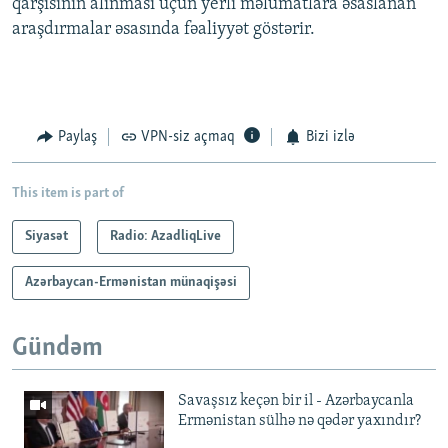
qarşısının alınması üçün yerli məlumatlara əsaslanan
araşdırmalar əsasında fəaliyyət göstərir.
Paylaş
VPN-siz açmaq
Bizi izlə
This item is part of
Siyasət
Radio: AzadliqLive
Azərbaycan-Ermənistan münaqişəsi
Gündəm
Savaşsız keçən bir il - Azərbaycanla
Ermənistan sülhə nə qədər yaxındır?