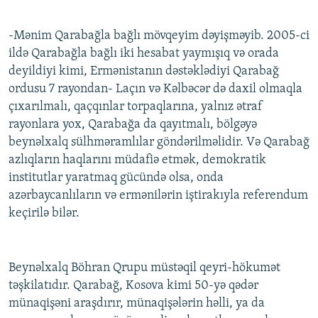
-Mənim Qarabağla bağlı mövqeyim dəyişməyib. 2005-ci
ildə Qarabağla bağlı iki hesabat yaymışıq və orada
deyildiyi kimi, Ermənistanın dəstəklədiyi Qarabağ
ordusu 7 rayondan- Laçın və Kəlbəcər də daxil olmaqla
çıxarılmalı, qaçqınlar torpaqlarına, yalnız ətraf
rayonlara yox, Qarabağa da qayıtmalı, bölgəyə
beynəlxalq sülhməramlılar göndərilməlidir. Və Qarabağ
azlıqların haqlarını müdafiə etmək, demokratik
institutlar yaratmaq gücündə olsa, onda
azərbaycanlıların və ermənilərin iştirakıyla referendum
keçirilə bilər.
Beynəlxalq Böhran Qrupu müstəqil qeyri-hökumət
təşkilatıdır. Qarabağ, Kosova kimi 50-yə qədər
münaqişəni araşdırır, münaqişələrin həlli, ya da