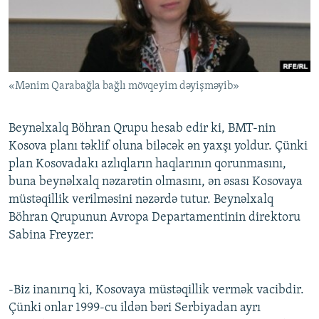
İNFOQRAFIKA
AZƏRBAYCAN ƏDƏBIYYATI KITABXANASI
MISSIYAMIZ
BIZI IZLƏ
KARIKATURA
İSLAM VƏ DEMOKRATIYA
PEŞƏ ETIKASI VƏ JURNALISTIKA STANDARTLARIMIZ
İZ - MƏDƏNIYYƏT PROQRAMI
MATERIALLARIMIZDAN ISTIFADƏ
«Mənim Qarabağla bağlı mövqeyim dəyişməyib»
AZADLIQRADIOSU MOBIL TELEFONUNUZDA
RFE/RL-in bütün saytları
BIZIMLƏ ƏLAQƏ
Beynəlxalq Böhran Qrupu hesab edir ki, BMT-nin
XƏBƏR BÜLLETENLƏRIMIZ
Kosova planı təklif oluna biləcək ən yaxşı yoldur. Çünki
plan Kosovadakı azlıqların haqlarının qorunmasını,
buna beynəlxalq nəzarətin olmasını, ən əsası Kosovaya
müstəqillik verilməsini nəzərdə tutur. Beynəlxalq
Böhran Qrupunun Avropa Departamentinin direktoru
Sabina Freyzer:
-Biz inanırıq ki, Kosovaya müstəqillik vermək vacibdir.
Çünki onlar 1999-cu ildən bəri Serbiyadan ayrı