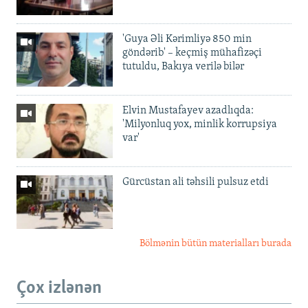
'Guya Əli Kərimliyə 850 min
göndərib' – keçmiş mühafizəçi
tutuldu, Bakıya verilə bilər
Elvin Mustafayev azadlıqda:
'Milyonluq yox, minlik korrupsiya
var'
Gürcüstan ali təhsili pulsuz etdi
Bölmənin bütün materialları burada
Çox izlənən