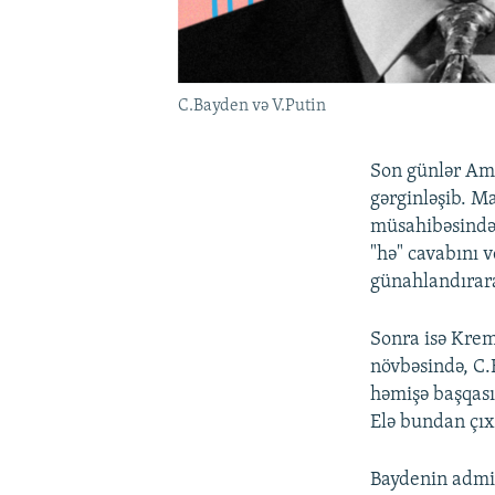
C.Bayden və V.Putin
Son günlər Ame
gərginləşib. M
müsahibəsində 
"hə" cavabını 
günahlandırara
Sonra isə Krem
növbəsində, C.
həmişə başqası
Elə bundan çıxı
Baydenin admin