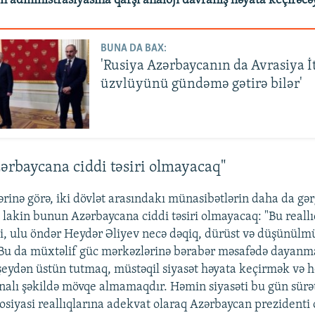
n administrasiyasına qarşı analoji davranış həyata keçirəcəy
BUNA DA BAX:
'Rusiya Azərbaycanın da Avrasiya İ
üzvlüyünü gündəmə gətirə bilər'
rbaycana ciddi təsiri olmayacaq"
ərinə görə, iki dövlət arasındakı münasibətlərin daha da gə
r, lakin bunun Azərbaycana ciddi təsiri olmayacaq: "Bu reall
i, ulu öndər Heydər Əliyev necə dəqiq, dürüst və düşünülmü
 Bu da müxtəlif güc mərkəzlərinə bərabər məsafədə dayanma
şeydən üstün tutmaq, müstəqil siyasət həyata keçirmək və he
alı şəkildə mövqe almamaqdır. Həmin siyasəti bu gün sürət
siyasi reallıqlarına adekvat olaraq Azərbaycan prezidenti