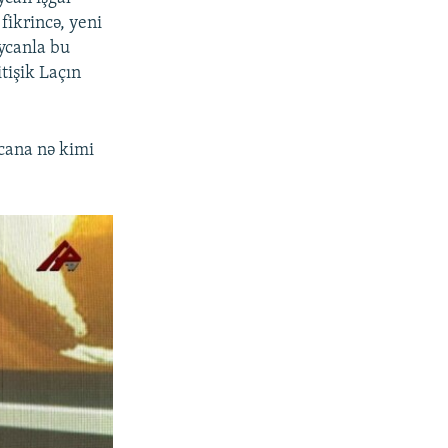
 fikrincə, yeni
aycanla bu
tişik Laçın
cana nə kimi