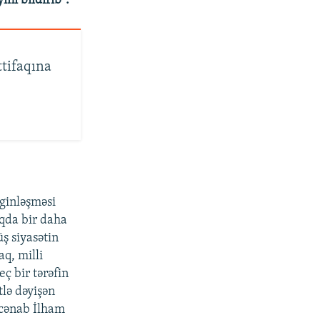
ini bildirib".
ttifaqına
rginləşməsi
ıqda bir daha
ş siyasətin
q, milli
ç bir tərəfin
lə dəyişən
 cənab İlham