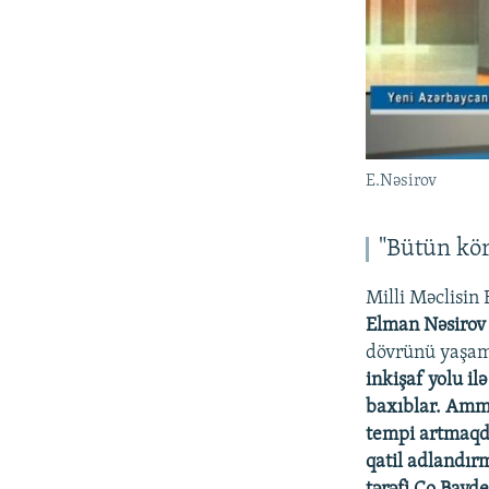
E.Nəsirov
"Bütün kör
Milli Məclisin
Elman Nəsirov
dövrünü yaşa
inkişaf yolu il
baxıblar. Amma
tempi artmaqda
qatil adlandırm