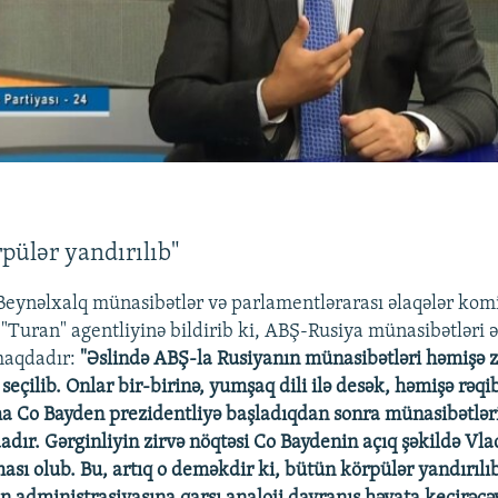
pülər yandırılıb"
 Beynəlxalq münasibətlər və parlamentlərarası əlaqələr kom
"Turan" agentliyinə bildirib ki, ABŞ-Rusiya münasibətləri
maqdadır:
"Əslində ABŞ-la Rusiyanın münasibətləri həmişə z
ə seçilib. Onlar bir-birinə, yumşaq dili ilə desək, həmişə rəqi
 Co Bayden prezidentliyə başladıqdan sonra münasibətlər
dır. Gərginliyin zirvə nöqtəsi Co Baydenin açıq şəkildə Vla
ası olub. Bu, artıq o deməkdir ki, bütün körpülər yandırılı