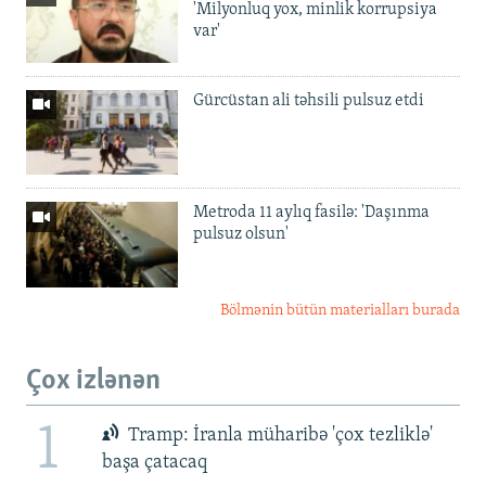
'Milyonluq yox, minlik korrupsiya
var'
Gürcüstan ali təhsili pulsuz etdi
Metroda 11 aylıq fasilə: 'Daşınma
pulsuz olsun'
Bölmənin bütün materialları burada
Çox izlənən
1
Tramp: İranla müharibə 'çox tezliklə'
başa çatacaq