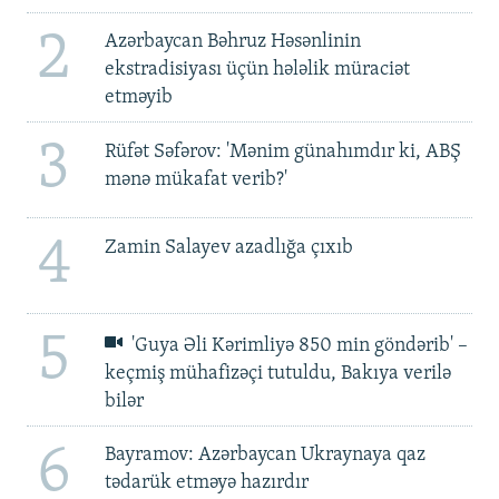
2
Azərbaycan Bəhruz Həsənlinin
ekstradisiyası üçün hələlik müraciət
etməyib
3
Rüfət Səfərov: 'Mənim günahımdır ki, ABŞ
mənə mükafat verib?'
4
Zamin Salayev azadlığa çıxıb
5
'Guya Əli Kərimliyə 850 min göndərib' –
keçmiş mühafizəçi tutuldu, Bakıya verilə
bilər
6
Bayramov: Azərbaycan Ukraynaya qaz
tədarük etməyə hazırdır