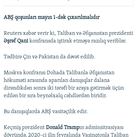
ABŞ qoşunları mayın 1-dək çıxarılmalıdır
Reuters xəbər verir ki, Taliban və Əfqanıstan prezidenti
Əşrəf Qani
konfransda iştirak etməyə razılıq veriblər.
Tədbirə Çin və Pakistan da dəvət edilib.
Moskva konfransı Dohada Talibanla Əfqanıstan
hökuməti arasında aparılan danışıqlar dalana
dirəndikdən sonra iki tərəfi bir araya gətirmək üçün
edilən bir sıra beynəlxalq cəhdlərdən biridir.
Bu danışıqlarda ABŞ vasitəçilik edir.
Keçmiş prezident
Donald Tramp
ın adminsitrasiyası
dövründə, 2020-ci ilin fevralında Vaşinqtonla Taliban