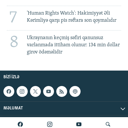
7
'Human Rights Watch': Hakimiyyət Əli
Kərimliyə qarşı pis rəftara son qoymalıdır
8
Ukraynanın keçmiş səfiri qanunsuz
varlanmada ittiham olunur: 134 min dollar
girov ödəməlidir
BIZI IZLƏ
MƏLUMAT
AzadlıqRadiosu © 2026 Inc. | Bütün hüquqlar qorunur