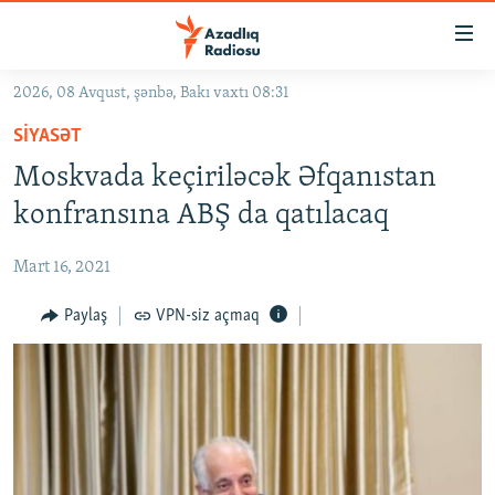
Keçid
linkləri
Əsas
2026, 08 Avqust, şənbə, Bakı vaxtı 08:31
məzmuna
GÜNDƏM
SIYASƏT
qayıt
#İZAHLA
Əsas
Moskvada keçiriləcək Əfqanıstan
KORRUPSIOMETR
naviqasiyaya
konfransına ABŞ da qatılacaq
qayıt
#ƏSLINDƏ
Axtarışa
Mart 16, 2021
FƏRQƏ BAX
keç
QANUNI DOĞRU
Paylaş
VPN-siz açmaq
ARAŞDIRMA
MULTIMEDIA
RADIO ARXIV
VIDEO
HAQQIMIZDA
FOTOQALEREYA
OXU ZALI