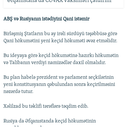
Əfqanıstana da COVAX vaksinləri çatdırılır
ABŞ və Rusiyanın istədiyini Qani istəmir
Birləşmiş Ştatların bu ay irəli sürdüyü təşəbbüsə görə
Qani hökumətini yeni keçid hökuməti əvəz etməlidir.
Bu ideyaya görə keçid hökumətinə hazırkı hökumətin
və Talibanın verdiyi namizədlər daxil olmalıdır.
Bu plan habelə prezident və parlament seçkilərinin
yeni konstitusyanın qəbulundan sonra keçirilməsini
nəzərdə tutur.
Xəlilzad bu təklifi tərəflərə təqdim edib.
Rusiya da Əfqanıstanda keçid hökumətinin