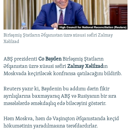
İNFOQRAFIKA
AZƏRBAYCAN ƏDƏBIYYATI KITABXANASI
MISSIYAMIZ
BIZI IZLƏ
KARIKATURA
İSLAM VƏ DEMOKRATIYA
PEŞƏ ETIKASI VƏ JURNALISTIKA STANDARTLARIMIZ
İZ - MƏDƏNIYYƏT PROQRAMI
MATERIALLARIMIZDAN ISTIFADƏ
Birləşmiş Ştatların Əfqanıstan üzrə xüsusi səfiri Zalmay
AZADLIQRADIOSU MOBIL TELEFONUNUZDA
RFE/RL-in bütün saytları
Xəlilzad
BIZIMLƏ ƏLAQƏ
XƏBƏR BÜLLETENLƏRIMIZ
ABŞ prezidenti
Co Bayden
Birləşmiş Ştatların
Əfqanıstan üzrə xüsusi səfiri
Zalmay Xəlilzad
ın
Moskvada keçiriləcək konfransa qatılacağını bildirib.
Reuters yazır ki, Baydenin bu addımı dərin fikir
ayrılıqlarına baxmayaraq ABŞ və Rusiyanın bir sıra
məsələlərdə əməkdaşlıq edə biləcəyini göstərir.
Həm Moskva, həm də Vaşinqton Əfqanıstanda keçid
hökumətinin yaradılmasına tərəfdardırlar.