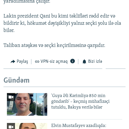
yaradılmasına çalışır.
Lakin prezident Qani bu kimi təklifləri rədd edir və
bildirir ki, hökumət dəyişikliyi yalnız seçki yolu ilə ola
bilər.
Taliban atəşkəs və seçki keçirilməsinə qarşıdır.
Paylaş
VPN-siz açmaq
Bizi izlə
Gündəm
'Guya Əli Kərimliyə 850 min
göndərib' – keçmiş mühafizəçi
tutuldu, Bakıya verilə bilər
Elvin Mustafayev azadlıqda: