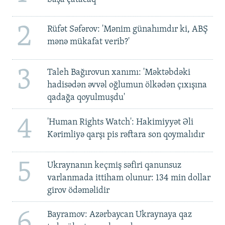
2
Rüfət Səfərov: 'Mənim günahımdır ki, ABŞ
mənə mükafat verib?'
3
Taleh Bağırovun xanımı: 'Məktəbdəki
hadisədən əvvəl oğlumun ölkədən çıxışına
qadağa qoyulmuşdu'
4
'Human Rights Watch': Hakimiyyət Əli
Kərimliyə qarşı pis rəftara son qoymalıdır
5
Ukraynanın keçmiş səfiri qanunsuz
varlanmada ittiham olunur: 134 min dollar
girov ödəməlidir
6
Bayramov: Azərbaycan Ukraynaya qaz