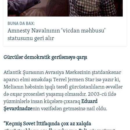
BUNA DA BAX:
Amnesty Navalnının ‘vicdan məhbusu’
statusunu geri alır
Gürcülər demokratik geriləməyə qarşı
Atlantik Şurasının Avrasiya Mərkəzinin ştatdankənar
aparıcı elmi əməkdaşı Terrel Jermen Star isə yazır ki,
Melianın həbsinin işıqlı tərəfi gürcüstanlıların əvvəllər
də oxşar prosesləri yaşamış olmasıdır. 2003-cü ildə
yüzminlərlə insan küçələrə çıxaraq
Eduard
Şevardnadze
nin vəzifədən getməsinə nail oldu.
“Keçmiş Sovet İttifaqında çox az xalqda