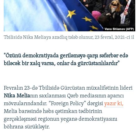
İNFOQRAFIKA
AZƏRBAYCAN ƏDƏBIYYATI KITABXANASI
MISSIYAMIZ
BIZI IZLƏ
KARIKATURA
İSLAM VƏ DEMOKRATIYA
PEŞƏ ETIKASI VƏ JURNALISTIKA STANDARTLARIMIZ
İZ - MƏDƏNIYYƏT PROQRAMI
MATERIALLARIMIZDAN ISTIFADƏ
Tbilisidə Nika Meliaya azadlıq tələb olunur, 23 fevral, 2021-ci il
AZADLIQRADIOSU MOBIL TELEFONUNUZDA
RFE/RL-in bütün saytları
BIZIMLƏ ƏLAQƏ
"Özünü demokratiyada geriləməyə qarşı səfərbər edə
XƏBƏR BÜLLETENLƏRIMIZ
biləcək bir xalq varsa, onlar da gürcüstanlılardır"
Fevralın 23-də Tbilisidə Gürcüstan müxalifətinin lideri
Nika Melia
nın saxlanması Qərb mediasının aparıcı
mövzularındandır. “Foreign Policy” dərgisi
yazır ki,
Melia barəsində həbs qətimkan tədbirinin
gerçəkləşməsi regionun yeganə demokratiyasını
böhrana sürükləyir.