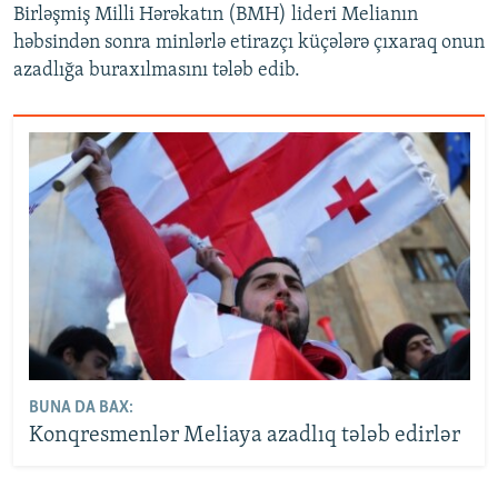
Birləşmiş Milli Hərəkatın (BMH) lideri Melianın
həbsindən sonra minlərlə etirazçı küçələrə çıxaraq onun
azadlığa buraxılmasını tələb edib.
BUNA DA BAX:
Konqresmenlər Meliaya azadlıq tələb edirlər