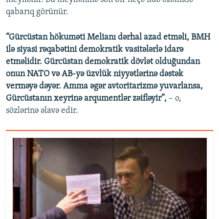
qabarıq görünür.
“Gürcüstan hökuməti Melianı dərhal azad etməli, BMH
ilə siyasi rəqabətini demokratik vasitələrlə idarə
etməlidir. Gürcüstan demokratik dövlət olduğundan
onun NATO və AB-yə üzvlük niyyətlərinə dəstək
verməyə dəyər. Amma əgər avtoritarizmə yuvarlansa,
Gürcüstanın xeyrinə arqumentlər zəifləyir”,
– o,
sözlərinə əlavə edir.