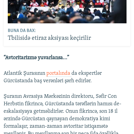
BUNA DA BAX:
Tbilisidə etiraz aksiyası keçirilir
“Avtoritarizmə yuvarlansa...”
Atlantik Şurasının
portalında
da ekspertlər
Gürcüstanda baş verənləri şərh edirlər.
Şuranın Avrasiya Mərkəzinin direktoru, Səfir Con
Herbstin fikrincə, Gürcüstanda tərəflərin hamısı de-
eskalasiyaya getməlidirlər. Onun fikrincə, son 18 il
ərzində Gürcüstan qaynayan demokratiya kimi
formalaşır, zaman-zaman avtoritar istiqamətə
meyllənir. Bu meyllənmə son bir neçə ildə özəlliklə