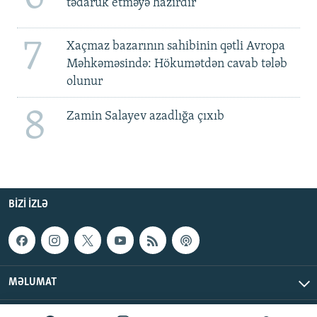
tədarük etməyə hazırdır
7
Xaçmaz bazarının sahibinin qətli Avropa
Məhkəməsində: Hökumətdən cavab tələb
olunur
8
Zamin Salayev azadlığa çıxıb
BIZI IZLƏ
MƏLUMAT