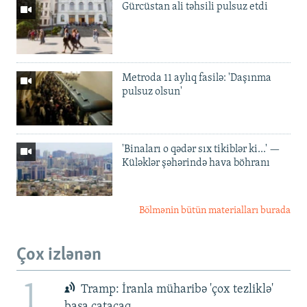
Gürcüstan ali təhsili pulsuz etdi
Metroda 11 aylıq fasilə: 'Daşınma
pulsuz olsun'
'Binaları o qədər sıx tikiblər ki...' —
Küləklər şəhərində hava böhranı
Bölmənin bütün materialları burada
Çox izlənən
1
Tramp: İranla müharibə 'çox tezliklə'
başa çatacaq