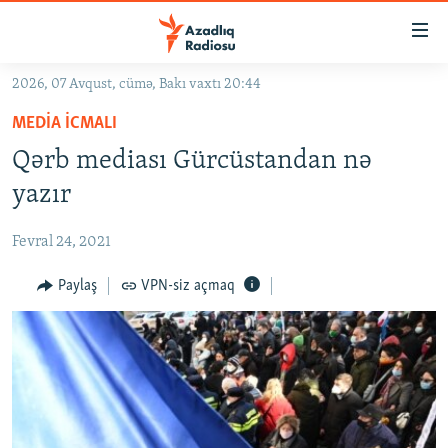
Keçid
linkləri
Əsas
2026, 07 Avqust, cümə, Bakı vaxtı 20:44
məzmuna
GÜNDƏM
MEDIA ICMALI
qayıt
#İZAHLA
Əsas
Qərb mediası Gürcüstandan nə
KORRUPSIOMETR
naviqasiyaya
yazır
qayıt
#ƏSLINDƏ
Axtarışa
Fevral 24, 2021
FƏRQƏ BAX
keç
QANUNI DOĞRU
Paylaş
VPN-siz açmaq
ARAŞDIRMA
MULTIMEDIA
RADIO ARXIV
VIDEO
HAQQIMIZDA
FOTOQALEREYA
OXU ZALI