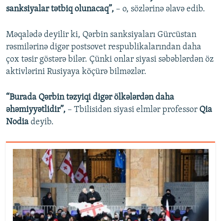
sanksiyalar tətbiq olunacaq”,
– o, sözlərinə əlavə edib.
Məqalədə deyilir ki, Qərbin sanksiyaları Gürcüstan
rəsmilərinə digər postsovet respublikalarından daha
çox təsir göstərə bilər. Çünki onlar siyasi səbəblərdən öz
aktivlərini Rusiyaya köçürə bilməzlər.
“Burada Qərbin təzyiqi digər ölkələrdən daha
əhəmiyyətlidir”,
– Tbilisidən siyasi elmlər professor
Qia
Nodia
deyib.