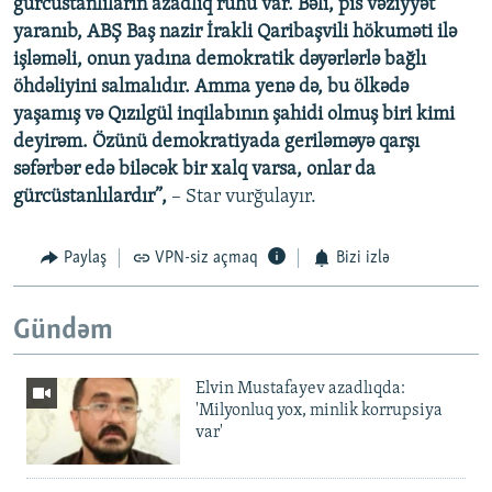
gürcüstanlıların azadlıq ruhu var. Bəli, pis vəziyyət
yaranıb, ABŞ Baş nazir İrakli Qaribaşvili hökuməti ilə
işləməli, onun yadına demokratik dəyərlərlə bağlı
öhdəliyini salmalıdır. Amma yenə də, bu ölkədə
yaşamış və Qızılgül inqilabının şahidi olmuş biri kimi
deyirəm. Özünü demokratiyada geriləməyə qarşı
səfərbər edə biləcək bir xalq varsa, onlar da
gürcüstanlılardır”,
– Star vurğulayır.
Paylaş
VPN-siz açmaq
Bizi izlə
Gündəm
Elvin Mustafayev azadlıqda:
'Milyonluq yox, minlik korrupsiya
var'