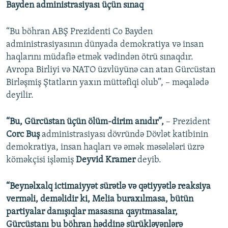
Bayden administrasiyası üçün sınaq
“Bu böhran ABŞ Prezidenti Co Bayden
administrasiyasının dünyada demokratiya və insan
haqlarını müdafiə etmək vədindən ötrü sınaqdır.
Avropa Birliyi və NATO üzvlüyünə can atan Gürcüstan
Birləşmiş Ştatların yaxın müttəfiqi olub”, – məqalədə
deyilir.
“Bu, Gürcüstan üçün ölüm-dirim anıdır”,
– Prezident
Corc Buş
administrasiyası dövründə Dövlət katibinin
demokratiya, insan haqları və əmək məsələləri üzrə
köməkçisi işləmiş
Deyvid Kramer
deyib.
“Beynəlxalq ictimaiyyət sürətlə və qətiyyətlə reaksiya
verməli, deməlidir ki, Melia buraxılmasa, bütün
partiyalar danışıqlar masasına qayıtmasalar,
Gürcüstanı bu böhran həddinə sürükləyənlərə