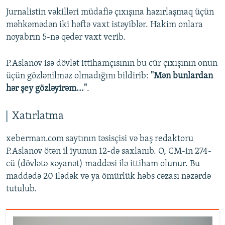
Jurnalistin vəkilləri müdafiə çıxışına hazırlaşmaq üçün
məhkəmədən iki həftə vaxt istəyiblər. Hakim onlara
noyabrın 5-nə qədər vaxt verib.
P.Aslanov isə dövlət ittihamçısının bu cür çıxışının onun
üçün gözlənilməz olmadığını bildirib:
"Mən bunlardan
hər şey gözləyirəm..."
.
Xatırlatma
xeberman.com saytının təsisçisi və baş redaktoru
P.Aslanov ötən il iyunun 12-də saxlanıb. O, CM-in 274-
cü (dövlətə xəyanət) maddəsi ilə ittiham olunur. Bu
maddədə 20 ilədək və ya ömürlük həbs cəzası nəzərdə
tutulub.