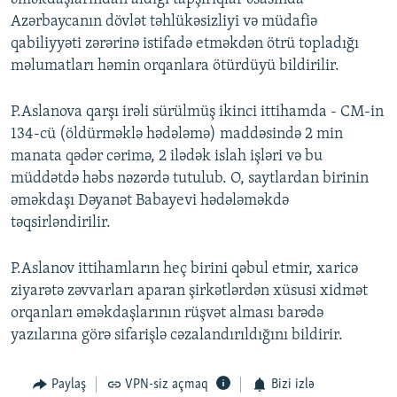
Azərbaycanın dövlət təhlükəsizliyi və müdafiə
qabiliyyəti zərərinə istifadə etməkdən ötrü topladığı
məlumatları həmin orqanlara ötürdüyü bildirilir.
P.Aslanova qarşı irəli sürülmüş ikinci ittihamda - CM-in
134-cü (öldürməklə hədələmə) maddəsində 2 min
manata qədər cərimə, 2 ilədək islah işləri və bu
müddətdə həbs nəzərdə tutulub. O, saytlardan birinin
əməkdaşı Dəyanət Babayevi hədələməkdə
təqsirləndirilir.
P.Aslanov ittihamların heç birini qəbul etmir, xaricə
ziyarətə zəvvarları aparan şirkətlərdən xüsusi xidmət
orqanları əməkdaşlarının rüşvət alması barədə
yazılarına görə sifarişlə cəzalandırıldığını bildirir.
Paylaş
VPN-siz açmaq
Bizi izlə