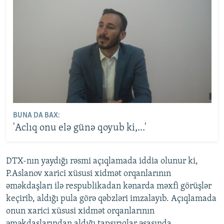
BUNA DA BAX:
'Aclıq onu elə günə qoyub ki,...'
DTX-nın yaydığı rəsmi açıqlamada iddia olunur ki,
P.Aslanov xarici xüsusi xidmət orqanlarının
əməkdaşları ilə respublikadan kənarda məxfi görüşlər
keçirib, aldığı pula görə qəbzləri imzalayıb. Açıqlamada
onun xarici xüsusi xidmət orqanlarının
əməkdaşlarından aldığı tapşırıqlar əsasında