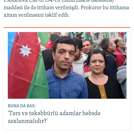
P.Aslanova CM-in 134-cü (öldürməklə hədələmə)
maddəsi ilə də ittiham verilmişdi. Prokuror bu ittihama
xitam verilməsini təklif edib.
BUNA DA BAX:
'Tərs və təkəbbürlü adamlar həbsdə
saxlanmalıdır?'