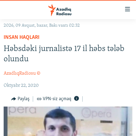
Keçid
linkləri
Əsas
2026, 09 Avqust, bazar, Bakı vaxtı 02:32
məzmuna
GÜNDƏM
INSAN HAQLARI
qayıt
#İZAHLA
Əsas
Həbsdəki jurnalistə 17 il həbs tələb
KORRUPSIOMETR
naviqasiyaya
olundu
qayıt
#ƏSLINDƏ
Axtarışa
AzadlıqRadiosu ©
FƏRQƏ BAX
keç
Oktyabr 22, 2020
QANUNI DOĞRU
ARAŞDIRMA
Paylaş
VPN-siz açmaq
MULTIMEDIA
RADIO ARXIV
VIDEO
HAQQIMIZDA
FOTOQALEREYA
OXU ZALI