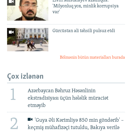
Elvin Mustafayev azadlıqda:
'Milyonluq yox, minlik korrupsiya
var'
Gürcüstan ali təhsili pulsuz etdi
Bölmənin bütün materialları burada
Çox izlənən
1
Azərbaycan Bəhruz Həsənlinin
ekstradisiyası üçün hələlik müraciət
etməyib
2
'Guya Əli Kərimliyə 850 min göndərib' –
keçmiş mühafizəçi tutuldu, Bakıya verilə