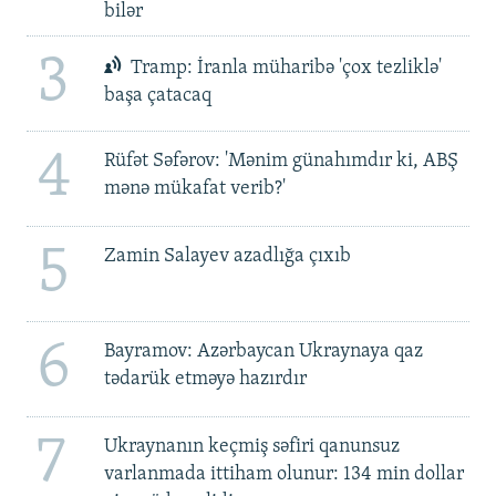
bilər
3
Tramp: İranla müharibə 'çox tezliklə'
başa çatacaq
4
Rüfət Səfərov: 'Mənim günahımdır ki, ABŞ
mənə mükafat verib?'
5
Zamin Salayev azadlığa çıxıb
6
Bayramov: Azərbaycan Ukraynaya qaz
tədarük etməyə hazırdır
7
Ukraynanın keçmiş səfiri qanunsuz
varlanmada ittiham olunur: 134 min dollar