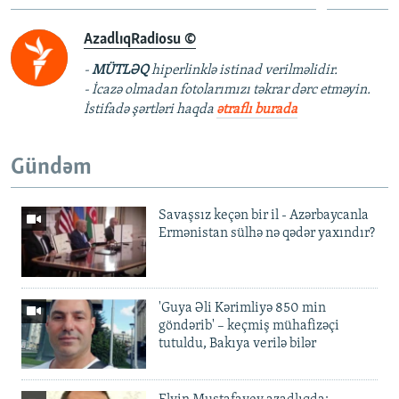
AzadlıqRadiosu ©
-
MÜTLƏQ
hiperlinklə istinad verilməlidir.
- İcazə olmadan fotolarımızı təkrar dərc etməyin.
İstifadə şərtləri haqda
ətraflı burada
Gündəm
Savaşsız keçən bir il - Azərbaycanla
Ermənistan sülhə nə qədər yaxındır?
'Guya Əli Kərimliyə 850 min
göndərib' – keçmiş mühafizəçi
tutuldu, Bakıya verilə bilər