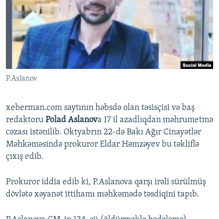
İNFOQRAFIKA
AZƏRBAYCAN ƏDƏBIYYATI KITABXANASI
MISSIYAMIZ
BIZI IZLƏ
KARIKATURA
İSLAM VƏ DEMOKRATIYA
PEŞƏ ETIKASI VƏ JURNALISTIKA STANDARTLARIMIZ
İZ - MƏDƏNIYYƏT PROQRAMI
MATERIALLARIMIZDAN ISTIFADƏ
AZADLIQRADIOSU MOBIL TELEFONUNUZDA
RFE/RL-in bütün saytları
P.Aslanov
BIZIMLƏ ƏLAQƏ
XƏBƏR BÜLLETENLƏRIMIZ
xeberman.com saytının həbsdə olan təsisçisi və baş
redaktoru
Polad Aslanov
a 17 il azadlıqdan məhrumetmə
cəzası istənilib. Oktyabrın 22-də Bakı Ağır Cinayətlər
Məhkəməsində prokuror Eldar Həmzəyev bu təkliflə
çıxış edib.
Prokuror iddia edib ki, P.Aslanova qarşı irəli sürülmüş
dövlətə xəyanət ittihamı məhkəmədə təsdiqini tapıb.