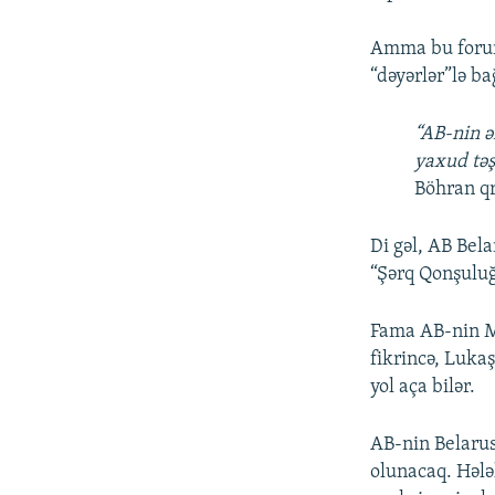
Amma bu forum 
“dəyərlər”lə ba
“AB-nin ə
yaxud tə
Böhran qr
Di gəl, AB Bela
“Şərq Qonşuluğ
Fama AB-nin M
fikrincə, Luka
yol aça bilər.
AB-nin Belarus
olunacaq. Hələl