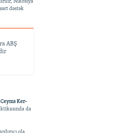
irilir, Nikosiya
sərt dəstək
nra ABŞ
dir
u
Ceyms Ker-
raktikasında da
yardımçı ola