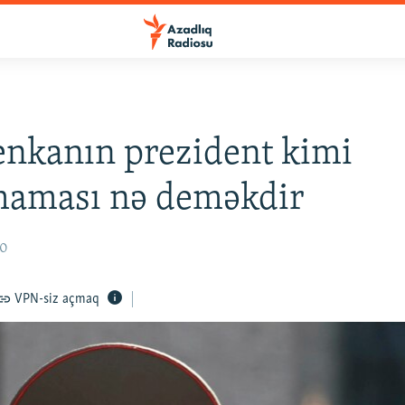
nkanın prezident kimi
maması nə deməkdir
20
VPN-siz açmaq