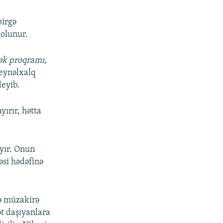
birgə
 olunur.
ək proqramı,
eynəlxalq
deyib.
yırır, hətta
yır. Onun
əsi hədəfinə
də müzakirə
ət daşıyanlara