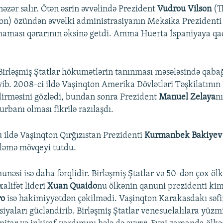
nəzər salır. Ötən əsrin əvvəlində Prezident
Vudrou Vilson
(T
n) özündən əvvəlki administrasiyanın Meksika Prezidenti
maması qərarının əksinə getdi. Amma Huerta İspaniyaya q
Birləşmiş Ştatlar hökumətlərin tanınması məsələsində qab
ib. 2008-ci ildə Vaşinqton Amerika Dövlətləri Təşkilatını
dirməsini gözlədi, bundan sonra Prezident
Manuel Zelaya
n
qurbanı olması fikrilə razılaşdı.
ildə Vaşinqton Qırğızıstan Prezidenti
Kurmanbek Bakiye
ləmə mövqeyi tutdu.
nəsi isə daha fərqlidir. Birləşmiş Ştatlar və 50-dən çox ölk
alifət lideri
Xuan Quaido
nu ölkənin qanuni prezidenti kim
ro
isə hakimiyyətdən çəkilmədi. Vaşinqton Karakasdakı səfir
iyaları gücləndirib. Birləşmiş Ştatlar venesuelalılara yüzm