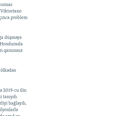
homas
 Viktoriano
açınca problem
ağa düşməyə
n Hondurasla
ın qanunsuz
v
ölkədən
ə 2019-cu ilin
i tanıyıb.
liyi bağlayıb,
ilyonlarla