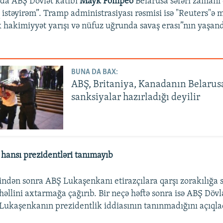
ında ABŞ Dövlət katibi
Mayk Pompeo
Belarusa səfəri zamanı 
istəyirəm”. Tramp administrasiyası rəsmisi isə "Reuters"ə
 hakimiyyət yarışı və nüfuz uğrunda savaş erası”nın yaşand
BUNA DA BAX:
ABŞ, Britaniya, Kanadanın Belarus
sanksiyalar hazırladığı deyilir
hansı prezidentləri tanımayıb
sindən sonra ABŞ Lukaşenkanı etirazçılara qarşı zorakılığa
əllini axtarmağa çağırıb. Bir neçə həftə sonra isə ABŞ Dövl
ukaşenkanın prezidentlik iddiasının tanınmadığını açıqla