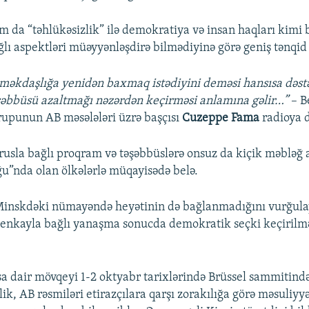
da “təhlükəsizlik” ilə demokratiya və insan haqları kimi 
ğlı aspektləri müəyyənləşdirə bilmədiyinə görə geniş tənqid
məkdaşlığa yenidən baxmaq istədiyini deməsi hansısa dəst
şəbbüsü azaltmağı nəzərdən keçirməsi anlamına gəlir…”
– B
upunun AB məsələləri üzrə başçısı
Cuzeppe Fama
radioya 
rusla bağlı proqram və təşəbbüslərə onsuz da kiçik məbləğ a
u”nda olan ölkələrlə müqayisədə belə.
inskdəki nümayəndə heyətinin də bağlanmadığını vurğula
şenkayla bağlı yanaşma sonucda demokratik seçki keçirilm
a dair mövqeyi 1-2 oktyabr tarixlərində Brüssel sammitin
ik, AB rəsmiləri etirazçılara qarşı zorakılığa görə məsuliyy