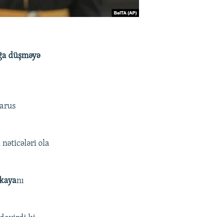
ağa düşməyə
larus
əticələri ola
skaya
nı