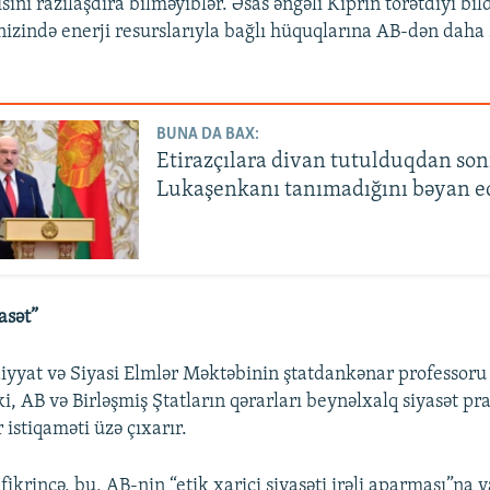
sını razılaşdıra bilməyiblər. Əsas əngəli Kiprin törətdiyi bild
ənizində enerji resurslarıyla bağlı hüquqlarına AB-dən daha 
BUNA DA BAX:
Etirazçılara divan tutulduqdan so
Lukaşenkanı tanımadığını bəyan e
asət”
iyyat və Siyasi Elmlər Məktəbinin ştatdankənar professor
i, AB və Birləşmiş Ştatların qərarları beynəlxalq siyasət p
 istiqaməti üzə çıxarır.
ikrincə, bu, AB-nin “etik xarici siyasəti irəli aparması”na 