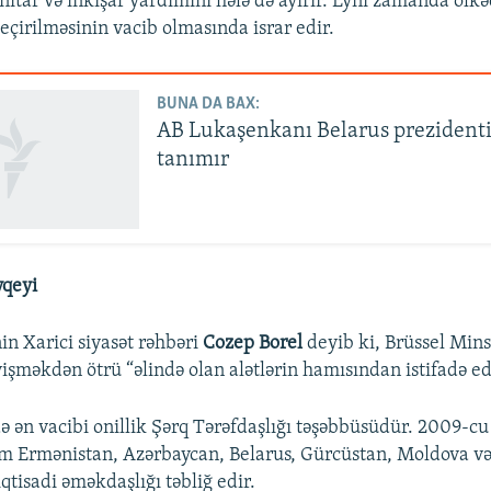
nitar və inkişaf yardımını hələ də ayırır. Eyni zamanda ölk
keçirilməsinin vacib olmasında israr edir.
BUNA DA BAX:
AB Lukaşenkanı Belarus prezidenti
tanımır
qeyi
in Xarici siyasət rəhbəri
Cozep Borel
deyib ki, Brüssel Min
yişməkdən ötrü “əlində olan alətlərin hamısından istifadə e
də ən vacibi onillik Şərq Tərəfdaşlığı təşəbbüsüdür. 2009-cu 
m Ermənistan, Azərbaycan, Belarus, Gürcüstan, Moldova və
qtisadi əməkdaşlığı təbliğ edir.