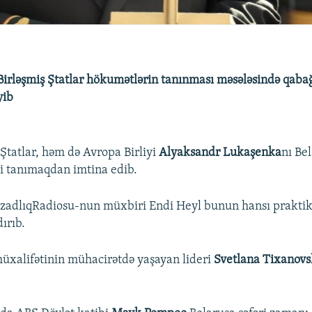
Birləşmiş Ştatlar hökumətlərin tanınması məsələsində qab
yib
Ştatlar, həm də Avropa Birliyi
Alyaksandr Lukaşenka
nı Be
i tanımaqdan imtina edib.
adlıqRadiosu-nun müxbiri Endi Heyl bunun hansı praktik n
dırıb.
üxalifətinin mühacirətdə yaşayan lideri
Svetlana Tixanov