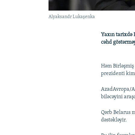
Alyaksandr Lukaşenka
Yaxın tarixdə 
cəhd göstərmə
Həm Birləşmiş 
prezidenti kim
AzadAvropa/Az
biləcəyini araş
Qərb Belarus m
dəstəkləyir.