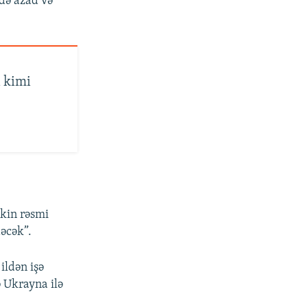
ədə azad və
 kimi
skin rəsmi
dəcək”.
ildən işə
 Ukrayna ilə