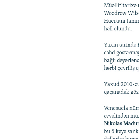
Müəllif tarixə 
Woodrow Wilso
Huertanı tanı
həll olundu.
Yaxın tarixdə 
cəhd göstərməy
bağlı dəyərlən
hərbi çevriliş 
Yaxud 2010-cu 
qaçanadək göz
Venesuela nümu
əvvəlindən müx
Nikolas Madu
bu ölkəyə sanks