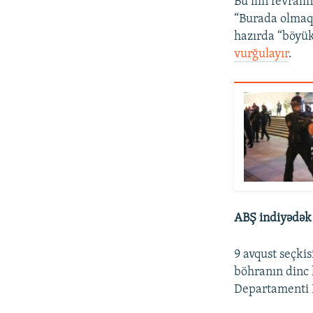
Bu ilin fevral
“Burada olmaq 
hazırda “böyük
vurğulayır
.
ABŞ indiyədək 
9 avqust seçki
böhranın dinc h
Departamenti L