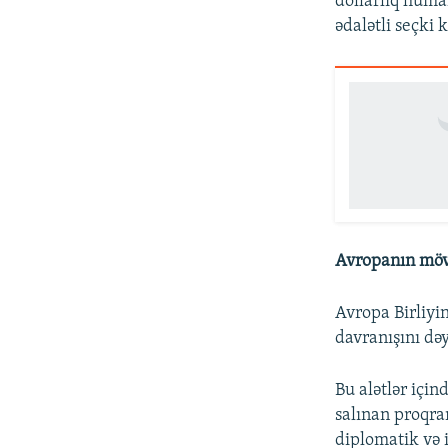
dollarlıq huma
ədalətli seçki 
Avropanın möv
Avropa Birliyin
davranışını də
Bu alətlər için
salınan proqra
diplomatik və i