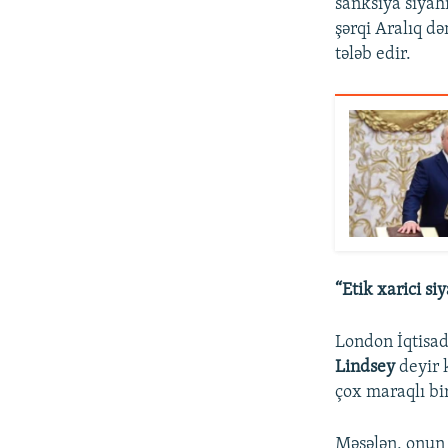
sanksiya siyahı
şərqi Aralıq d
tələb edir.
“Etik xarici siy
London İqtisad
Lindsey
deyir k
çox maraqlı bir
Məsələn, onun f