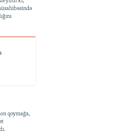
deyirdi ki,
 müsahibəsində
ığını
a
 son qoymağa,
ət
dı.