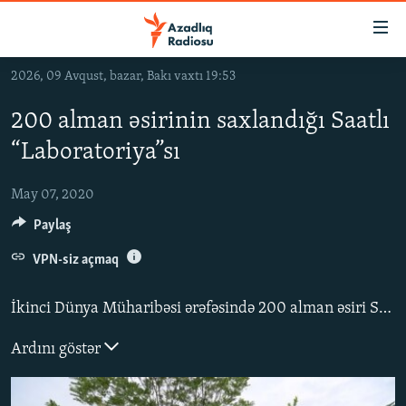
Keçid
linkləri
Əsas
2026, 09 Avqust, bazar, Bakı vaxtı 19:53
məzmuna
GÜNDƏM
qayıt
200 alman əsirinin saxlandığı Saatlı
#İZAHLA
Əsas
“Laboratoriya”sı
KORRUPSIOMETR
naviqasiyaya
qayıt
#ƏSLINDƏ
May 07, 2020
Axtarışa
Paylaş
FƏRQƏ BAX
keç
QANUNI DOĞRU
VPN-siz açmaq
ARAŞDIRMA
İkinci Dünya Müharibəsi ərəfəsində 200 alman əsiri Saatlının Cəfərxan kəndində “Laboratoriya” adlanan yerdə saxlanıldılar.
MULTIMEDIA
Ardını göstər
RADIO ARXIV
VIDEO
HAQQIMIZDA
FOTOQALEREYA
OXU ZALI