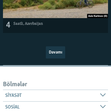
4
Saatli, Azerbaijan
Davamı
Bölmələr
SIYASƏT
SOSIAL