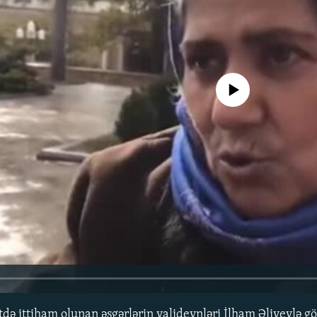
No media source currently avail
də ittiham olunan əsgərlərin valideynləri İlham Əliyevlə g