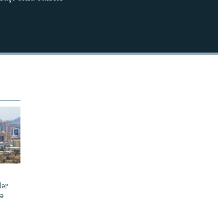
EMBED
lər
də