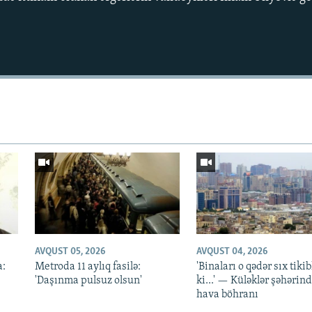
AVQUST 05, 2026
AVQUST 04, 2026
a:
Metroda 11 aylıq fasilə:
'Binaları o qədər sıx tikib
'Daşınma pulsuz olsun'
ki...' — Küləklər şəhərin
hava böhranı