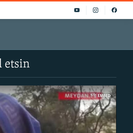
l etsin
EMBED