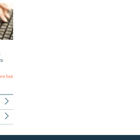
:
rə
ərə bax