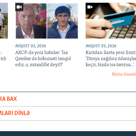
AVQUST 03, 2026
AVQUST 03, 2026
:
AXCP-də yeni həbslər: 'İsa
Kartdan-karta yeni limit
atıb
Qəmbər də hökuməti tənqid
'Dünya nağdsız ödənişlə
edir, o, müxalifət deyil?'
keçir, bizdə isə tərsinə...'
Bütün hissəl
RA BAX
LARI DINLƏ