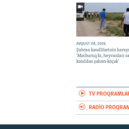
AVQUST 04, 2026
Şabran kəndlilərinin harayı
'Məcburuq ki, heyvanları s
kənddən şəhərə köçək'
TV PROQRAMLA
RADIO PROQRAM