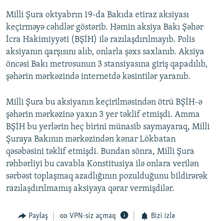
Milli Şura oktyabrın 19-da Bakıda etiraz aksiyası
keçirməyə cəhdlər göstərib. Həmin aksiya Bakı Şəhər
İcra Hakimiyyəti (BŞİH) ilə razılaşdırılmayıb. Polis
aksiyanın qarşısını alıb, onlarla şəxs saxlanıb. Aksiya
öncəsi Bakı metrosunun 3 stansiyasına giriş qapadılıb,
şəhərin mərkəzində internetdə kəsintilər yaranıb.
Milli Şura bu aksiyanın keçirilməsindən ötrü BŞİH-ə
şəhərin mərkəzinə yaxın 3 yer təklif etmişdi. Amma
BŞİH bu yerlərin heç birini münasib saymayaraq, Milli
Şuraya Bakının mərkəzindən kənar Lökbatan
qəsəbəsini təklif etmişdi. Bundan sönra, Milli Şura
rəhbərliyi bu cavabla Konstitusiya ilə onlara verilən
sərbəst toplaşmaq azadlığının pozulduğunu bildirərək
razılaşdırılmamış aksiyaya qərar vermişdilər.
Paylaş
VPN-siz açmaq
Bizi izlə