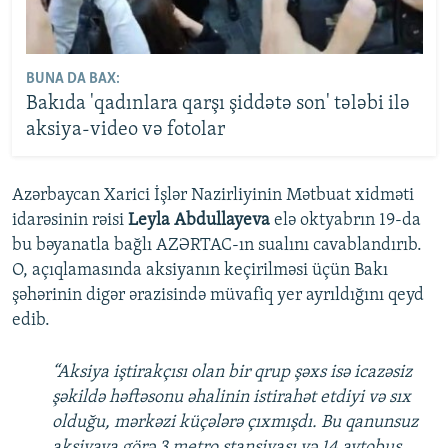
BUNA DA BAX:
Bakıda 'qadınlara qarşı şiddətə son' tələbi ilə
aksiya-video və fotolar
Azərbaycan Xarici İşlər Nazirliyinin Mətbuat xidməti
idarəsinin rəisi
Leyla Abdullayeva
elə oktyabrın 19-da
bu bəyanatla bağlı AZƏRTAC-ın sualını cavablandırıb.
O, açıqlamasında aksiyanın keçirilməsi üçün Bakı
şəhərinin digər ərazisində müvafiq yer ayrıldığını qeyd
edib.
“Aksiya iştirakçısı olan bir qrup şəxs isə icazəsiz
şəkildə həftəsonu əhalinin istirahət etdiyi və sıx
olduğu, mərkəzi küçələrə çıxmışdı. Bu qanunsuz
aksiyaya görə 3 metro stansiyası və 14 avtobus