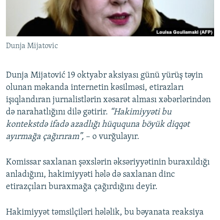
Dunja Mijatovic
Dunja Mijatović 19 oktyabr aksiyası günü yürüş təyin
olunan məkanda internetin kəsilməsi, etirazları
işıqlandıran jurnalistlərin xəsarət alması xəbərlərindən
də narahatlığını dilə gətirir.
“Hakimiyyəti bu
kontekstdə ifadə azadlığı hüququna böyük diqqət
ayırmağa çağırıram”,
– o vurğulayır.
Komissar saxlanan şəxslərin əksəriyyətinin buraxıldığı
anladığını, hakimiyyəti hələ də saxlanan dinc
etirazçıları buraxmağa çağırdığını deyir.
Hakimiyyət təmsilçiləri hələlik, bu bəyanata reaksiya