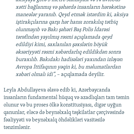
xətti bağlanmış və şəhərdə insanların hərəkətinə
maneələr yaranıb. Qeyd etmək istərdim ki, aksiya
iştirakçılarına qarşı hər hansı zorakılıq tətbiq
olunmayıb və Bakı şəhəri Baş Polis İdarəsi
tərəfindən yayılmış rəsmi açıqlamada qeyd
edildiyi kimi, saxlanılan şəxslərin böyük
əksəriyyəti rəsmi xəbərdarlıq edildikdən sonra
buraxılıb. Bakıdakı hadisələri yaxından izləyən
Avropa İttifaqının yəqin ki, bu məlumatlardan
xəbəri olmalı idi”,
– açıqlamada deyilir.
Leyla Abdullayeva əlavə edib ki, Azərbaycanda
insanların fundamental hüquq və azadlıqları tam təmin
olunur və bu proses ölkə konstitusiyası, digər uyğun
qanunlar, eləcə də beynəlxalq təşkilatlar çərçivəsində
fəaliyyəti və beynəlxalq öhdəlikləri vasitəsilə
tənzimlənir.