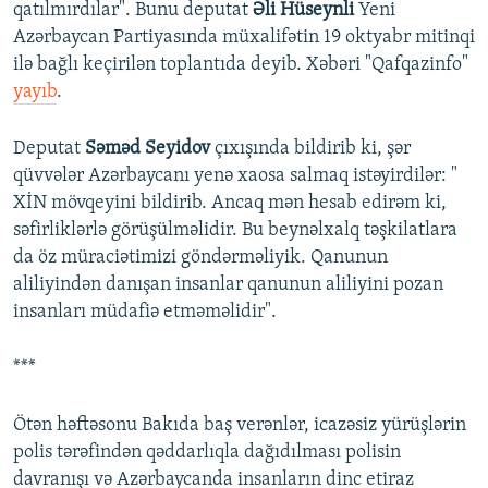
qatılmırdılar". Bunu deputat
Əli Hüseynli
Yeni
Azərbaycan Partiyasında müxalifətin 19 oktyabr mitinqi
ilə bağlı keçirilən toplantıda deyib. Xəbəri "Qafqazinfo"
yayıb
.
Deputat
Səməd Seyidov
çıxışında bildirib ki, şər
qüvvələr Azərbaycanı yenə xaosa salmaq istəyirdilər: "
XİN mövqeyini bildirib. Ancaq mən hesab edirəm ki,
səfirliklərlə görüşülməlidir. Bu beynəlxalq təşkilatlara
da öz müraciətimizi göndərməliyik. Qanunun
aliliyindən danışan insanlar qanunun aliliyini pozan
insanları müdafiə etməməlidir".
***
Ötən həftəsonu Bakıda baş verənlər, icazəsiz yürüşlərin
polis tərəfindən qəddarlıqla dağıdılması polisin
davranışı və Azərbaycanda insanların dinc etiraz