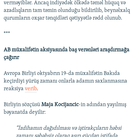
verməyiblər. Ancaq indiyədək ölkədə təməl hüquq və
azadlıqların tam təmin olunduğu bildirilib, beynəlxalq
qurumların oxşar tənqidləri qətiyyətlə rədd olunub.
***
AB müxalifətin aksiyasında baş verənləri araşdırmağa
çağırır
Avropa Birliyi oktyabrın 19-da müxalifətin Bakıda
keçirdiyi yürüş zamanı onlarla adamın saxlanmasına
reaksiya
verib
.
Birliyin sözçüsü
Maja Kocijancic
-in adından yayılmış
bəyanatda deyilir:
“İzdihamın dağıdılması və iştirakçıların həbsi
zamanı səbəbsiz olaraq aşırı gücdən istifadə