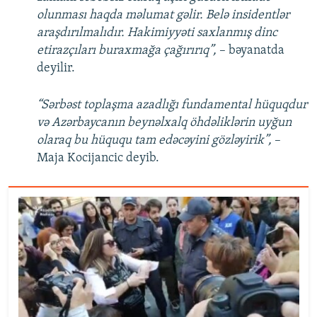
olunması haqda məlumat gəlir. Belə insidentlər
araşdırılmalıdır. Hakimiyyəti saxlanmış dinc
etirazçıları buraxmağa çağırırıq”,
– bəyanatda
deyilir.
“Sərbəst toplaşma azadlığı fundamental hüquqdur
və Azərbaycanın beynəlxalq öhdəliklərin uyğun
olaraq bu hüququ tam edəcəyini gözləyirik”,
–
Maja Kocijancic deyib.