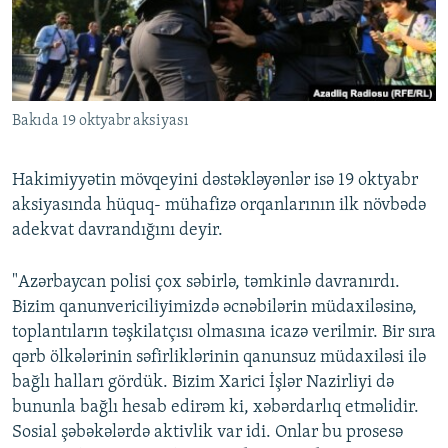
İNFOQRAFIKA
AZƏRBAYCAN ƏDƏBIYYATI KITABXANASI
MISSIYAMIZ
BIZI IZLƏ
KARIKATURA
İSLAM VƏ DEMOKRATIYA
PEŞƏ ETIKASI VƏ JURNALISTIKA STANDARTLARIMIZ
İZ - MƏDƏNIYYƏT PROQRAMI
MATERIALLARIMIZDAN ISTIFADƏ
Bakıda 19 oktyabr aksiyası
AZADLIQRADIOSU MOBIL TELEFONUNUZDA
RFE/RL-in bütün saytları
BIZIMLƏ ƏLAQƏ
Hakimiyyətin mövqeyini dəstəkləyənlər isə 19 oktyabr
XƏBƏR BÜLLETENLƏRIMIZ
aksiyasında hüquq- mühafizə orqanlarının ilk növbədə
adekvat davrandığını deyir.
"Azərbaycan polisi çox səbirlə, təmkinlə davranırdı.
Bizim qanunvericiliyimizdə əcnəbilərin müdaxiləsinə,
toplantıların təşkilatçısı olmasına icazə verilmir. Bir sıra
qərb ölkələrinin səfirliklərinin qanunsuz müdaxiləsi ilə
bağlı halları gördük. Bizim Xarici İşlər Nazirliyi də
bununla bağlı hesab edirəm ki, xəbərdarlıq etməlidir.
Sosial şəbəkələrdə aktivlik var idi. Onlar bu prosesə