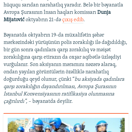
hüququ sarıdan narahatlıq yaradır. Belə bir bəyanatla
Avropa Şurasının İnsan haqları komissarı
Dunja
Mijatović
oktyabrın 21-də
çıxış edib
.
Bəyanatda oktyabrın 19-da müxalifətin şəhər
mərkəzindəki yürüşünün polis zorakılığı ilə dağıdıldığı,
bir gün sonra qadınlara qarşı zorakılıq və məişət
zorakılığına qarşı etirazın da oxşar aqibətlə üzləşdiyi
vurğulanır. Son aksiyanın məramını nəzərə alaraq,
ondan yayılan görüntülərin özəlliklə narahatlıq
doğurduğu qeyd olunur, çünki “
bu aksiyada qadınlara
qarşı zorakılığın dayandırılması, Avropa Şurasının
İstanbul Konvensiyasının ratifikasiya olunmasına
çağrılırdı”,
– bəyanatda deyilir.