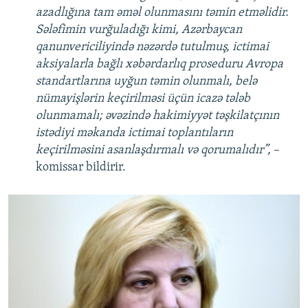
azadlığına tam əməl olunmasını təmin etməlidir.
Sələfimin vurğuladığı kimi, Azərbaycan
qanunvericiliyində nəzərdə tutulmuş, ictimai
aksiyalarla bağlı xəbərdarlıq proseduru Avropa
standartlarına uyğun təmin olunmalı, belə
nümayişlərin keçirilməsi üçün icazə tələb
olunmamalı; əvəzində hakimiyyət təşkilatçının
istədiyi məkanda ictimai toplantıların
keçirilməsini asanlaşdırmalı və qorumalıdır”,
–
komissar bildirir.