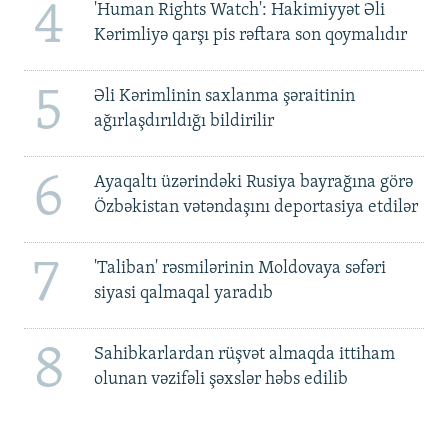
4
'Human Rights Watch': Hakimiyyət Əli
Kərimliyə qarşı pis rəftara son qoymalıdır
5
Əli Kərimlinin saxlanma şəraitinin
ağırlaşdırıldığı bildirilir
6
Ayaqaltı üzərindəki Rusiya bayrağına görə
Özbəkistan vətəndaşını deportasiya etdilər
7
'Taliban' rəsmilərinin Moldovaya səfəri
siyasi qalmaqal yaradıb
8
Sahibkarlardan rüşvət almaqda ittiham
olunan vəzifəli şəxslər həbs edilib