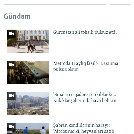
Gündəm
Gürcüstan ali təhsili pulsuz etdi
Metroda 11 aylıq fasilə: 'Daşınma
pulsuz olsun'
'Binaları o qədər sıx tikiblər ki...' —
Küləklər şəhərində hava böhranı
Şabran kəndlilərinin harayı:
'Məcburuq ki, heyvanları satıb