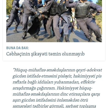
BUNA DA BAX:
Cəbhəçinin şikayəti təmin olunmayıb
“Hüquq-mühafizə əməkdaşlarının qeyri-adekvat
gücdən istifadə etməsini pisləyir, hakimiyyəti pis
rəftarla bağlı iddiaları yubanmadan, effektiv
araşdırmağa çağırıram. Hakimiyyət hüquq-
mühafizə əməkdaşlarının dinc etirazçılara qarşı
aşırı gücdən istifadəsini önləməkdən ötrü
səmərələri tədbirlər görməli, sərbəst toplaşma