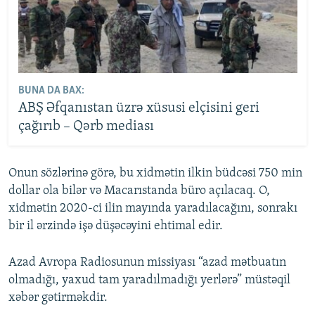
BUNA DA BAX:
ABŞ Əfqanıstan üzrə xüsusi elçisini geri
çağırıb – Qərb mediası
Onun sözlərinə görə, bu xidmətin ilkin büdcəsi 750 min
dollar ola bilər və Macarıstanda büro açılacaq. O,
xidmətin 2020-ci ilin mayında yaradılacağını, sonrakı
bir il ərzində işə düşəcəyini ehtimal edir.
Azad Avropa Radiosunun missiyası “azad mətbuatın
olmadığı, yaxud tam yaradılmadığı yerlərə” müstəqil
xəbər gətirməkdir.