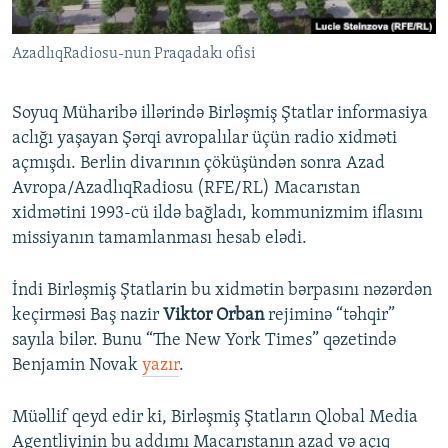
İNFOQRAFIKA
AZƏRBAYCAN ƏDƏBIYYATI KITABXANASI
MISSIYAMIZ
BIZI IZLƏ
AzadlıqRadiosu-nun Praqadakı ofisi
KARIKATURA
İSLAM VƏ DEMOKRATIYA
PEŞƏ ETIKASI VƏ JURNALISTIKA STANDARTLARIMIZ
İZ - MƏDƏNIYYƏT PROQRAMI
MATERIALLARIMIZDAN ISTIFADƏ
Soyuq Müharibə illərində Birləşmiş Ştatlar informasiya
AZADLIQRADIOSU MOBIL TELEFONUNUZDA
RFE/RL-in bütün saytları
aclığı yaşayan Şərqi avropalılar üçün radio xidməti
açmışdı. Berlin divarının çöküşündən sonra Azad
BIZIMLƏ ƏLAQƏ
Avropa/AzadlıqRadiosu (RFE/RL) Macarıstan
XƏBƏR BÜLLETENLƏRIMIZ
xidmətini 1993-cü ildə bağladı, kommunizmim iflasını
missiyanın tamamlanması hesab elədi.
İndi Birləşmiş Ştatlarin bu xidmətin bərpasını nəzərdən
keçirməsi Baş nazir
Viktor Orban
rejiminə “təhqir”
sayıla bilər. Bunu “The New York Times” qəzetində
Benjamin Novak
yazır
.
Müəllif qeyd edir ki, Birləşmiş Ştatların Qlobal Media
Agentliyinin bu addımı Macarıstanın azad və açıq