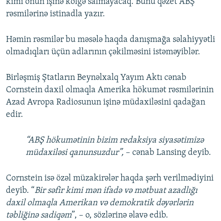
kimi onun işinə kölgə salmayacaq. Bunu qəzet ABŞ
rəsmilərinə istinadla yazır.
Həmin rəsmilər bu məsələ haqda danışmağa səlahiyyətli
olmadıqları üçün adlarının çəkilməsini istəməyiblər.
Birləşmiş Ştatların Beynəlxalq Yayım Aktı cənab
Cornstein daxil olmaqla Amerika hökumət rəsmilərinin
Azad Avropa Radiosunun işinə müdaxiləsini qadağan
edir.
“ABŞ hökumətinin bizim redaksiya siyasətimizə
müdaxiləsi qanunsuzdur”,
– cənab Lansing deyib.
Cornstein isə özəl müzakirələr haqda şərh verilmədiyini
deyib. “
Bir səfir kimi mən ifadə və mətbuat azadlığı
daxil olmaqla Amerikan və demokratik dəyərlərin
təbliğinə sadiqəm
”, – o, sözlərinə əlavə edib.