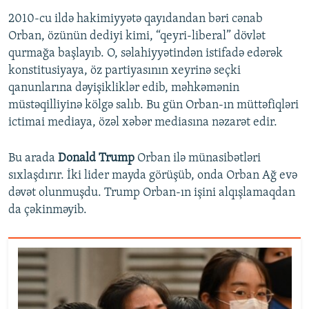
2010-cu ildə hakimiyyətə qayıdandan bəri cənab
Orban, özünün dediyi kimi, “qeyri-liberal” dövlət
qurmağa başlayıb. O, səlahiyyətindən istifadə edərək
konstitusiyaya, öz partiyasının xeyrinə seçki
qanunlarına dəyişikliklər edib, məhkəmənin
müstəqilliyinə kölgə salıb. Bu gün Orban-ın müttəfiqləri
ictimai mediaya, özəl xəbər mediasına nəzarət edir.
Bu arada
Donald Trump
Orban ilə münasibətləri
sıxlaşdırır. İki lider mayda görüşüb, onda Orban Ağ evə
dəvət olunmuşdu. Trump Orban-ın işini alqışlamaqdan
da çəkinməyib.