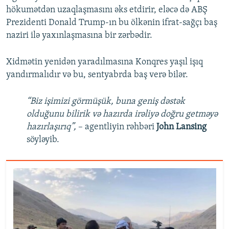
hökumətdən uzaqlaşmasını əks etdirir, eləcə də ABŞ
Prezidenti Donald Trump-ın bu ölkənin ifrat-sağçı baş
naziri ilə yaxınlaşmasına bir zərbədir.
Xidmətin yenidən yaradılmasına Konqres yaşıl işıq
yandırmalıdır və bu, sentyabrda baş verə bilər.
“Biz işimizi görmüşük, buna geniş dəstək
olduğunu bilirik və hazırda irəliyə doğru getməyə
hazırlaşırıq”,
– agentliyin rəhbəri
John Lansing
söyləyib.