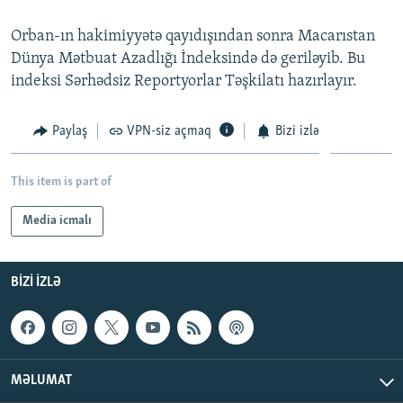
Orban-ın hakimiyyətə qayıdışından sonra Macarıstan
Dünya Mətbuat Azadlığı İndeksində də geriləyib. Bu
indeksi Sərhədsiz Reportyorlar Təşkilatı hazırlayır.
Paylaş
VPN-siz açmaq
Bizi izlə
This item is part of
Media icmalı
BIZI IZLƏ
MƏLUMAT