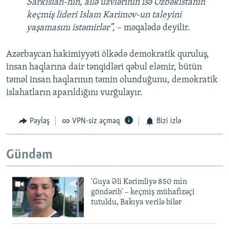
Sarkisian-nın, ailə üzvlərinin isə Özbəkistanın
keçmiş lideri Islam Karimov-un taleyini
yaşamasını istəmirlər”,
– məqalədə deyilir.
Azərbaycan hakimiyyəti ölkədə demokratik quruluş,
insan haqlarına dair tənqidləri qəbul eləmir, bütün
təməl insan haqlarının təmin olunduğunu, demokratik
islahatların aparıldığını vurğulayır.
Paylaş
VPN-siz açmaq
Bizi izlə
Gündəm
'Guya Əli Kərimliyə 850 min
göndərib' – keçmiş mühafizəçi
tutuldu, Bakıya verilə bilər