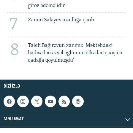
girov ödəməlidir
7
Zamin Salayev azadlığa çıxıb
8
Taleh Bağırovun xanımı: 'Məktəbdəki
hadisədən əvvəl oğlumun ölkədən çıxışına
qadağa qoyulmuşdu'
BIZI IZLƏ
MƏLUMAT