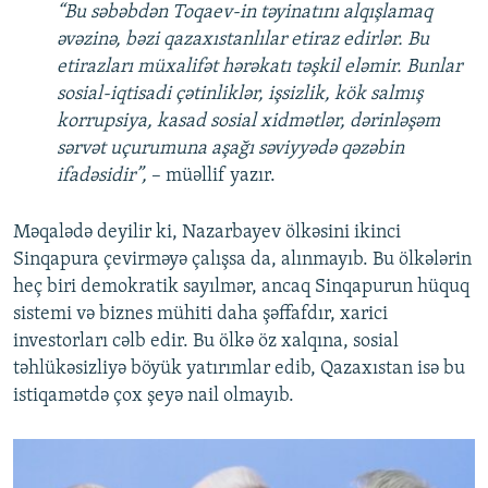
“Bu səbəbdən Toqaev-in təyinatını alqışlamaq
əvəzinə, bəzi qazaxıstanlılar etiraz edirlər. Bu
etirazları müxalifət hərəkatı təşkil eləmir. Bunlar
sosial-iqtisadi çətinliklər, işsizlik, kök salmış
korrupsiya, kasad sosial xidmətlər, dərinləşəm
sərvət uçurumuna aşağı səviyyədə qəzəbin
ifadəsidir”,
– müəllif yazır.
Məqalədə deyilir ki, Nazarbayev ölkəsini ikinci
Sinqapura çevirməyə çalışsa da, alınmayıb. Bu ölkələrin
heç biri demokratik sayılmər, ancaq Sinqapurun hüquq
sistemi və biznes mühiti daha şəffafdır, xarici
investorları cəlb edir. Bu ölkə öz xalqına, sosial
təhlükəsizliyə böyük yatırımlar edib, Qazaxıstan isə bu
istiqamətdə çox şeyə nail olmayıb.