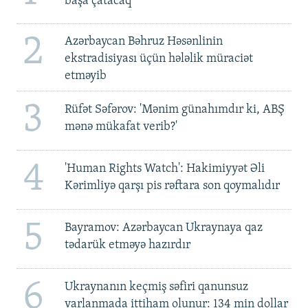
başa çatacaq
2
Azərbaycan Bəhruz Həsənlinin
ekstradisiyası üçün hələlik müraciət
etməyib
3
Rüfət Səfərov: 'Mənim günahımdır ki, ABŞ
mənə mükafat verib?'
4
'Human Rights Watch': Hakimiyyət Əli
Kərimliyə qarşı pis rəftara son qoymalıdır
5
Bayramov: Azərbaycan Ukraynaya qaz
tədarük etməyə hazırdır
6
Ukraynanın keçmiş səfiri qanunsuz
varlanmada ittiham olunur: 134 min dollar