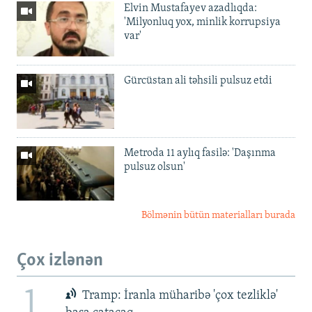
Elvin Mustafayev azadlıqda:
'Milyonluq yox, minlik korrupsiya
var'
Gürcüstan ali təhsili pulsuz etdi
Metroda 11 aylıq fasilə: 'Daşınma
pulsuz olsun'
Bölmənin bütün materialları burada
Çox izlənən
1
Tramp: İranla müharibə 'çox tezliklə'