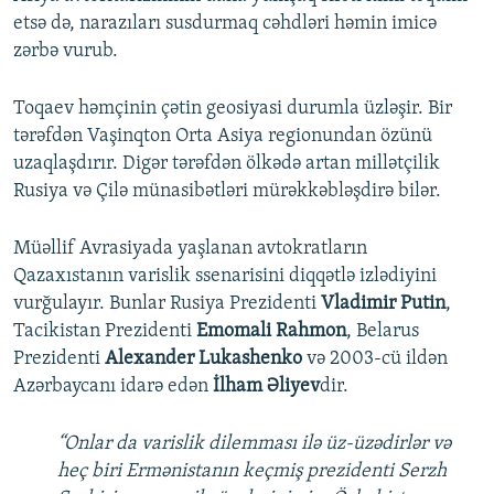
etsə də, narazıları susdurmaq cəhdləri həmin imicə
zərbə vurub.
Toqaev həmçinin çətin geosiyasi durumla üzləşir. Bir
tərəfdən Vaşinqton Orta Asiya regionundan özünü
uzaqlaşdırır. Digər tərəfdən ölkədə artan millətçilik
Rusiya və Çilə münasibətləri mürəkkəbləşdirə bilər.
Müəllif Avrasiyada yaşlanan avtokratların
Qazaxıstanın varislik ssenarisini diqqətlə izlədiyini
vurğulayır. Bunlar Rusiya Prezidenti
Vladimir Putin
,
Tacikistan Prezidenti
Emomali Rahmon
, Belarus
Prezidenti
Alexander Lukashenko
və 2003-cü ildən
Azərbaycanı idarə edən
İlham Əliyev
dir.
“Onlar da varislik dilemması ilə üz-üzədirlər və
heç biri Ermənistanın keçmiş prezidenti Serzh