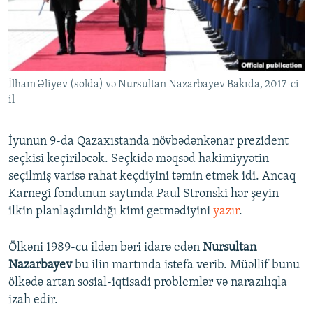
İNFOQRAFIKA
AZƏRBAYCAN ƏDƏBIYYATI KITABXANASI
MISSIYAMIZ
BIZI IZLƏ
KARIKATURA
İSLAM VƏ DEMOKRATIYA
PEŞƏ ETIKASI VƏ JURNALISTIKA STANDARTLARIMIZ
İZ - MƏDƏNIYYƏT PROQRAMI
MATERIALLARIMIZDAN ISTIFADƏ
İlham Əliyev (solda) və Nursultan Nazarbayev Bakıda, 2017-ci
AZADLIQRADIOSU MOBIL TELEFONUNUZDA
RFE/RL-in bütün saytları
il
BIZIMLƏ ƏLAQƏ
XƏBƏR BÜLLETENLƏRIMIZ
İyunun 9-da Qazaxıstanda növbədənkənar prezident
seçkisi keçiriləcək. Seçkidə məqsəd hakimiyyətin
seçilmiş varisə rahat keçdiyini təmin etmək idi. Ancaq
Karnegi fondunun saytında Paul Stronski hər şeyin
ilkin planlaşdırıldığı kimi getmədiyini
yazır
.
Ölkəni 1989-cu ildən bəri idarə edən
Nursultan
Nazarbayev
bu ilin martında istefa verib. Müəllif bunu
ölkədə artan sosial-iqtisadi problemlər və narazılıqla
izah edir.