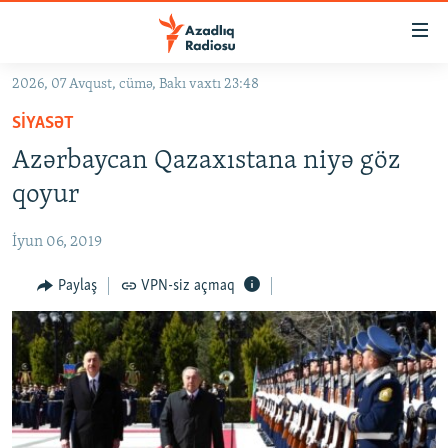
Keçid
linkləri
Əsas
2026, 07 Avqust, cümə, Bakı vaxtı 23:48
məzmuna
GÜNDƏM
SIYASƏT
qayıt
#İZAHLA
Əsas
Azərbaycan Qazaxıstana niyə göz
KORRUPSIOMETR
naviqasiyaya
qoyur
qayıt
#ƏSLINDƏ
Axtarışa
İyun 06, 2019
FƏRQƏ BAX
keç
QANUNI DOĞRU
Paylaş
VPN-siz açmaq
ARAŞDIRMA
MULTIMEDIA
RADIO ARXIV
VIDEO
HAQQIMIZDA
FOTOQALEREYA
OXU ZALI