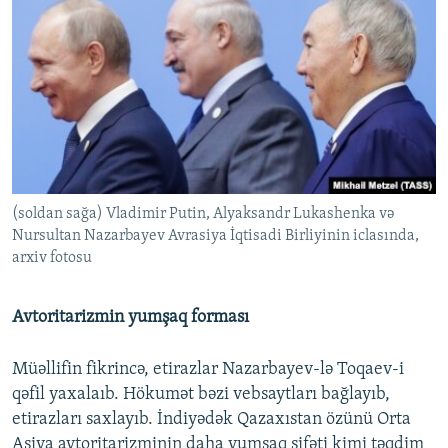
(soldan sağa) Vladimir Putin, Alyaksandr Lukashenka və
Nursultan Nazarbayev Avrasiya İqtisadi Birliyinin iclasında,
arxiv fotosu
Avtoritarizmin yumşaq forması
Müəllifin fikrincə, etirazlar Nazarbayev-lə Toqaev-i
qəfil yaxalaıb. Hökumət bəzi vebsaytları bağlayıb,
etirazları saxlayıb. İndiyədək Qazaxıstan özünü Orta
Asiya avtoritarizminin daha yumşaq sifəti kimi təqdim