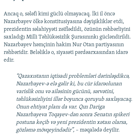
Ancaq o, sələfi kimi güclü olmayacaq. İki il öncə
Nazarbayev ölkə konstitusiyasına dəyişikliklər etdi,
prezidentin səlahiyyəti zəiflədildi, özünün rəhbərliyini
saxladığı Milli Təhlükəsizlik Şurasınınkı gücləndirildi.
Nazarbayev həmçinin hakim Nur Otan partiyasının
rəhbəridir. Beləliklə o, siyasəti pərdəarxasından idarə
edir.
“Qazaxıstanın iqtisadi problemləri dərinləşdikcə,
Nazarbayev-ə elə gəlir ki, bu cür idarəolunan
varislik onu və ailəsinin gücünü, sərvətini,
təhlükəsizliyini illər boyunca qoruyub saxlayacaq.
Onun ehtiyat planı da var. Qızı Dariga
Nazarbayeva Toqayev-dən sonra Senatın spikeri
postuna keçib və yeni prezidentin xətası olarsa,
gözləmə mövqeyindədir”,
– məqalədə deyilir.