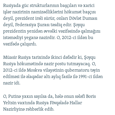
Rusiyada güc strukturlarının başçıları və xarici
işlər nazirinin namizədliklərini hökumət başçısı
deyil, prezident irəli sürür, onları Dövlət Duması
deyil, Federasiya Şurası təsdiq edir. Şoyqu
prezidentin yenidən əvvəlki vəzifəsində qalmağını
istəmədiyi yeganə nazirdir. O, 2012-ci ildən bu
vəzifədə çalışırdı.
Müasir Rusiya tarixində ikinci dəfədir ki, Şoyqu
Rusiya hökumətində nazir postu tutmayacaq. O,
2012-ci ildə Moskva vilayətinin qubernatoru təyin
edilməsi ilə əlaqədar altı aylıq fasilə ilə 1991-ci ildən
nazir idi.
O, Putinə yaxın sayılsa da, hələ onun sələfi Boris
Yeltsin vaxtında Rusiya Fövqəladə Hallar
Nazirliyinə rəhbərlik edib.