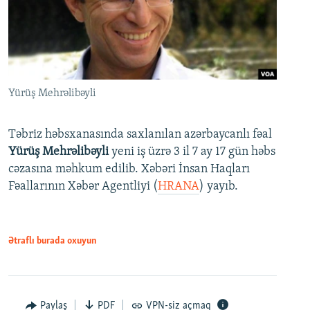
Yürüş Mehrəlibəyli
Təbriz həbsxanasında saxlanılan azərbaycanlı fəal
Yürüş Mehrəlibəyli
yeni iş üzrə 3 il 7 ay 17 gün həbs
cəzasına məhkum edilib. Xəbəri İnsan Haqları
Fəallarının Xəbər Agentliyi (
HRANA
) yayıb.
Ətraflı burada oxuyun
Paylaş
PDF
VPN-siz açmaq