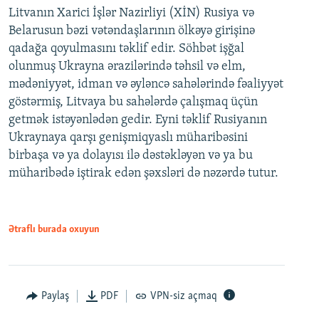
Litvanın Xarici İşlər Nazirliyi (XİN) Rusiya və
Belarusun bəzi vətəndaşlarının ölkəyə girişinə
qadağa qoyulmasını təklif edir. Söhbət işğal
olunmuş Ukrayna ərazilərində təhsil və elm,
mədəniyyət, idman və əyləncə sahələrində fəaliyyət
göstərmiş, Litvaya bu sahələrdə çalışmaq üçün
getmək istəyənlədən gedir. Eyni təklif Rusiyanın
Ukraynaya qarşı genişmiqyaslı müharibəsini
birbaşa və ya dolayısı ilə dəstəkləyən və ya bu
müharibədə iştirak edən şəxsləri də nəzərdə tutur.
Ətraflı burada oxuyun
Paylaş
PDF
VPN-siz açmaq