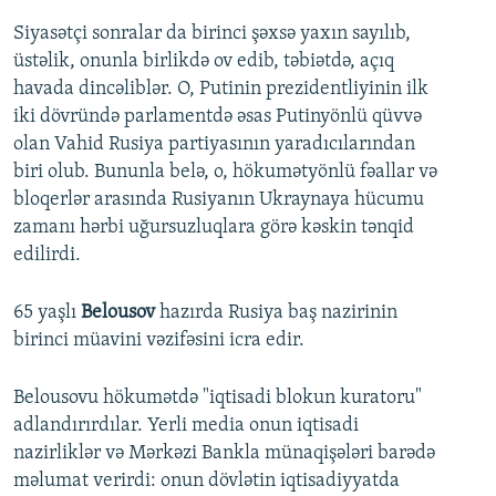
Siyasətçi sonralar da birinci şəxsə yaxın sayılıb,
üstəlik, onunla birlikdə ov edib, təbiətdə, açıq
havada dincəliblər. O, Putinin prezidentliyinin ilk
iki dövründə parlamentdə əsas Putinyönlü qüvvə
olan Vahid Rusiya partiyasının yaradıcılarından
biri olub. Bununla belə, o, hökumətyönlü fəallar və
bloqerlər arasında Rusiyanın Ukraynaya hücumu
zamanı hərbi uğursuzluqlara görə kəskin tənqid
edilirdi.
65 yaşlı
Belousov
hazırda Rusiya baş nazirinin
birinci müavini vəzifəsini icra edir.
Belousovu hökumətdə "iqtisadi blokun kuratoru"
adlandırırdılar. Yerli media onun iqtisadi
nazirliklər və Mərkəzi Bankla münaqişələri barədə
məlumat verirdi: onun dövlətin iqtisadiyyatda