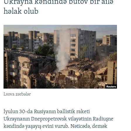
Ukrayna kəndində bütöv bir ailə
həlak olub
Lvova zərbələr
İyulun 30-da Rusiyanın ballistik raketi
Ukraynanın Dnepropetrovsk vilayətinin Radiuşne
kəndində yaşayış evini vurub. Nəticədə, demək