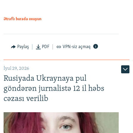
Ətraflı burada oxuyun
Paylaş
PDF
VPN-siz açmaq
İyul 29, 2026
Rusiyada Ukraynaya pul
göndərən jurnalistə 12 il həbs
cəzası verilib