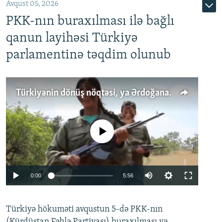
Avqust 05, 2026
PKK-nın buraxılması ilə bağlı
qanun layihəsi Türkiyə
parlamentinə təqdim olunub
Türkiyənin dönüş nöqtəsi, ya Ərdoğana üçüncü şans: PKK ilə qəfil barışıq nə deməkdir?
No media source currently available
Auto
0:00
5:56
240p
Türkiyə hökuməti avqustun 5-də PKK-nın
360p
(Kürdüstan Fəhlə Partiyası) buraxılması və