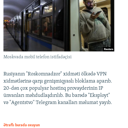
Moskvada mobil telefon istifadəçisi
Rusiyanın "Roskomnadzor" xidməti ölkədə VPN
xidmətlərinə qarşı genişmiqyaslı bloklama aparıb.
20-dən çox populyar hostinq provayderinin IP
ünvanları məhdudlaşdırılıb. Bu barədə "Eksployt"
və "Agentstvo" Telegram kanalları məlumat yayıb.
Ətraflı burada oxuyun