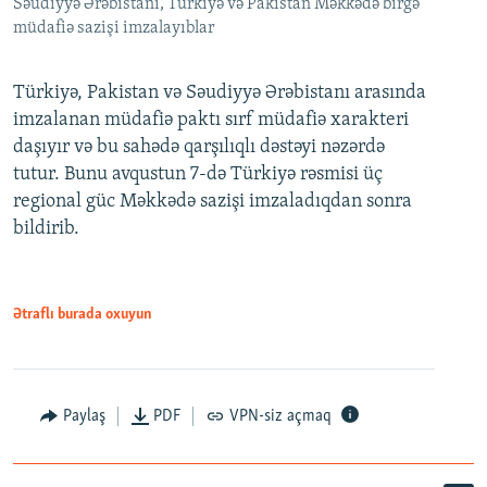
Səudiyyə Ərəbistanı, Türkiyə və Pakistan Məkkədə birgə
müdafiə sazişi imzalayıblar
Türkiyə, Pakistan və Səudiyyə Ərəbistanı arasında
imzalanan müdafiə paktı sırf müdafiə xarakteri
daşıyır və bu sahədə qarşılıqlı dəstəyi nəzərdə
tutur. Bunu avqustun 7-də Türkiyə rəsmisi üç
regional güc Məkkədə sazişi imzaladıqdan sonra
bildirib.
Ətraflı burada oxuyun
Paylaş
PDF
VPN-siz açmaq