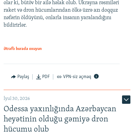
olar ki, bütöv bir ailə həlak olub. Ukrayna rəsmiləri
raket və dron hücumlarından ölkə üzrə azı doqquz
nəfərin öldüyünü, onlarla insanın yaralandığını
bildirirlər.
Ətraflı burada oxuyun
Paylaş
PDF
VPN-siz açmaq
İyul 30, 2026
Odessa yaxınlığında Azərbaycan
heyətinin olduğu gəmiyə dron
hücumu olub