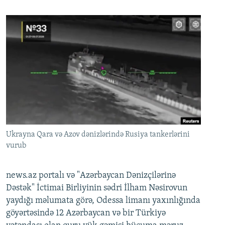
Ukrayna Qara və Azov dənizlərində Rusiya tankerlərini
vurub
news.az portalı və "Azərbaycan Dənizçilərinə
Dəstək" İctimai Birliyinin sədri İlham Nəsirovun
yaydığı məlumata görə, Odessa limanı yaxınlığında
göyərtəsində 12 Azərbaycan və bir Türkiyə