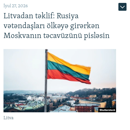
İyul 27, 2026
Litvadan təklif: Rusiya
vətəndaşları ölkəyə girərkən
Moskvanın təcavüzünü pisləsin
Litva