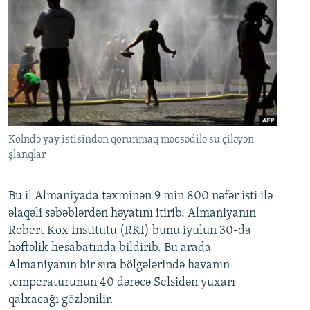
Kölndə yay istisindən qorunmaq məqsədilə su çiləyən
şlanqlar
Bu il Almaniyada təxminən 9 min 800 nəfər isti ilə
əlaqəli səbəblərdən həyatını itirib. Almaniyanın
Robert Kox İnstitutu (RKI) bunu iyulun 30-da
həftəlik hesabatında bildirib. Bu arada
Almaniyanın bir sıra bölgələrində havanın
temperaturunun 40 dərəcə Selsidən yuxarı
qalxacağı gözlənilir.