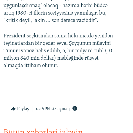
uyğunlaşdırmaq" olacaq - hazırda hərbi büdcə
artıq 1980-ci illərin səviyyəsinə yaxınlaşır, bu,
"kritik deyil, lakin ... son dərəcə vacibdir".
Prezident seçkisindən sonra hökumətdə yenidən
təyinatlardan bir qədər əvvəl Şoyqunun müavini
Timur İvanov həbs edilib, o, bir milyard rubl (10
milyon 840 min dollar) məbləğində rüşvət
almaqda ittiham olunur.
Paylaş
VPN-siz açmaq
Bütün xəbərləri izləyin