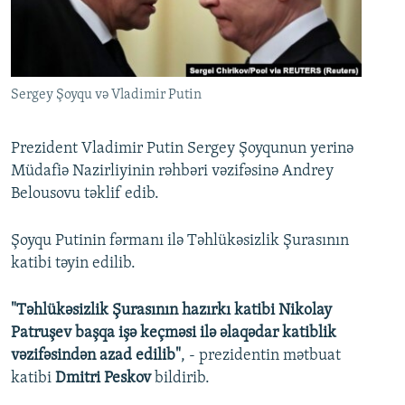
İNFOQRAFIKA
AZƏRBAYCAN ƏDƏBIYYATI KITABXANASI
MISSIYAMIZ
BIZI IZLƏ
KARIKATURA
İSLAM VƏ DEMOKRATIYA
PEŞƏ ETIKASI VƏ JURNALISTIKA STANDARTLARIMIZ
İZ - MƏDƏNIYYƏT PROQRAMI
MATERIALLARIMIZDAN ISTIFADƏ
Sergey Şoyqu və Vladimir Putin
AZADLIQRADIOSU MOBIL TELEFONUNUZDA
RFE/RL-in bütün saytları
BIZIMLƏ ƏLAQƏ
Prezident Vladimir Putin Sergey Şoyqunun yerinə
Müdafiə Nazirliyinin rəhbəri vəzifəsinə Andrey
XƏBƏR BÜLLETENLƏRIMIZ
Belousovu təklif edib.
Şoyqu Putinin fərmanı ilə Təhlükəsizlik Şurasının
katibi təyin edilib.
"Təhlükəsizlik Şurasının hazırkı katibi Nikolay
Patruşev başqa işə keçməsi ilə əlaqədar katiblik
vəzifəsindən azad edilib"
, - prezidentin mətbuat
katibi
Dmitri Peskov
bildirib.