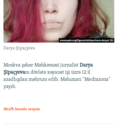
Darya Şipaçyova
Moskva şəhər Məhkəməsi jurnalist
Darya
Şipaçyova
nı dövlətə xəyanət işi üzrə 12 il
azadlıqdan məhrum edib. Məlumatı "Mediazona"
yayıb.
Ətraflı burada oxuyun