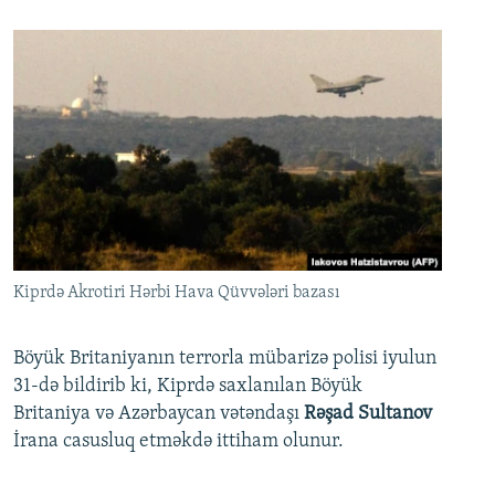
Kiprdə Akrotiri Hərbi Hava Qüvvələri bazası
Böyük Britaniyanın terrorla mübarizə polisi iyulun
31-də bildirib ki, Kiprdə saxlanılan Böyük
Britaniya və Azərbaycan vətəndaşı
Rəşad Sultanov
İrana casusluq etməkdə ittiham olunur.