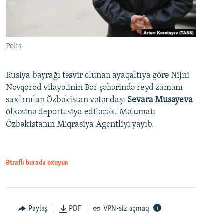
Polis
Rusiya bayrağı təsvir olunan ayaqaltıya görə Nijni
Novqorod vilayətinin Bor şəhərində reyd zamanı
saxlanılan Özbəkistan vətəndaşı
Sevara Musayeva
ölkəsinə deportasiya ediləcək. Məlumatı
Özbəkistanın Miqrasiya Agentliyi yayıb.
Ətraflı burada oxuyun
Paylaş
PDF
VPN-siz açmaq