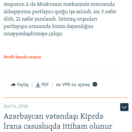
Avqustun 2-də Moskvanın mərkəzində restoranda
əldəqayırma partlayıcı qurğu işə salınıb, azı 3 nəfər
ölüb, 21 nəfər yaralanıb. İstintaq orqanları
partlayışın arxasında kimin dayandığını
müəyyənləşdirməyə çalışır.
Ətraflı burada oxuyun
Paylaş
PDF
VPN-siz açmaq
İyul 31, 2026
Azərbaycan vətəndaşı Kiprdə
İrana casusluqda ittiham olunur