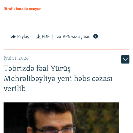
Ətraflı burada oxuyun
Paylaş
PDF
VPN-siz açmaq
İyul 31, 2026
Təbrizdə fəal Yürüş
Mehrəlibəyliyə yeni həbs cəzası
verilib