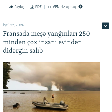
Paylaş
PDF
VPN-siz açmaq
İyul 27, 2026
Fransada meşə yanğınları 250
mindən çox insanı evindən
didərgin salıb