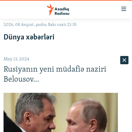
Keçid
linkləri
Əsas
2026, 08 Avqust, şənbə, Bakı vaxtı 21:35
məzmuna
GÜNDƏM
Dünya xəbərləri
qayıt
#İZAHLA
Əsas
KORRUPSIOMETR
naviqasiyaya
May 13, 2024
qayıt
#ƏSLINDƏ
Axtarışa
Rusiyanın yeni müdafiə naziri
FƏRQƏ BAX
keç
Belousov...
QANUNI DOĞRU
ARAŞDIRMA
MULTIMEDIA
RADIO ARXIV
VIDEO
HAQQIMIZDA
FOTOQALEREYA
OXU ZALI