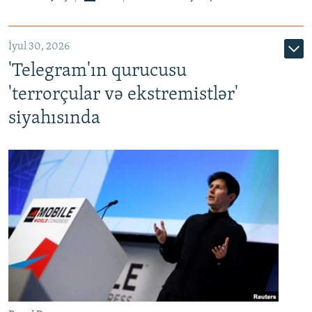
İyul 30, 2026
'Telegram'ın qurucusu
'terrorçular və ekstremistlər'
siyahısında