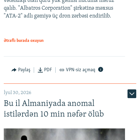
vətəndaşı olan quru yük gəmisi hücuma məruz
qalıb. "Albatros Corporation" şirkətinə məxsus
"ATA-2" adlı gəmiyə üç dron zərbəsi endirilib.
Ətraflı burada oxuyun
Paylaş
PDF
VPN-siz açmaq
İyul 30, 2026
Bu il Almaniyada anomal
istilərdən 10 min nəfər ölüb