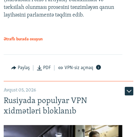
480p
Auto
240p
360p
480p
tərksilah olunması prosesini tənzimləyən qanun
720p
layihəsini parlamentə təqdim edib.
720p
1080p
1080p
Ətraflı burada oxuyun
Paylaş
PDF
VPN-siz açmaq
Avqust 05, 2026
Rusiyada populyar VPN
xidmətləri bloklanıb