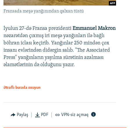
Fransada meşə yanğınından qalxan tüstü
İyulun 27-də Fransa prezidenti
Emmanuel Makron
nəzarətdən çıxmış iri meşə yanğınları ilə bağlı
böhran iclası keçirib. Yanğınlar 250 mindən çox
insanı evlərindən didərgin salıb. "The Associated
Press" yanğınların yayılma sürətinin azalması
əlamətlərinin də olduğunu yazır.
Ətraflı burada oxuyun
Paylaş
PDF
VPN-siz açmaq