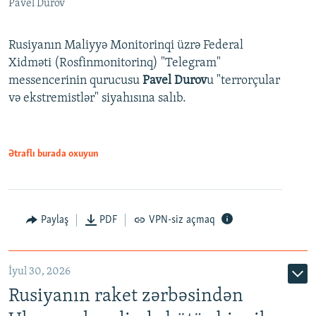
Pavel Durov
Rusiyanın Maliyyə Monitorinqi üzrə Federal
Xidməti (Rosfinmonitorinq) "Telegram"
messencerinin qurucusu
Pavel Durov
u "terrorçular
və ekstremistlər" siyahısına salıb.
Ətraflı burada oxuyun
Paylaş
PDF
VPN-siz açmaq
İyul 30, 2026
Rusiyanın raket zərbəsindən