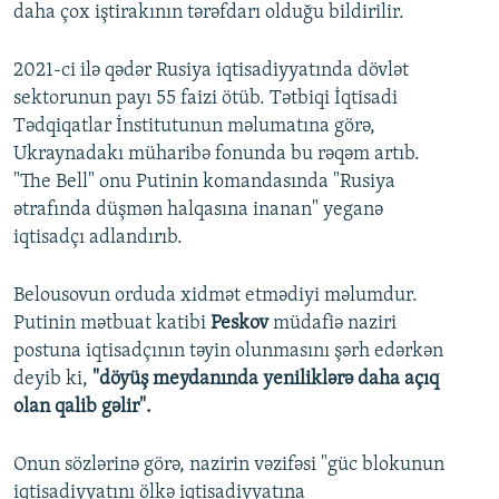
daha çox iştirakının tərəfdarı olduğu bildirilir.
2021-ci ilə qədər Rusiya iqtisadiyyatında dövlət
sektorunun payı 55 faizi ötüb. Tətbiqi İqtisadi
Tədqiqatlar İnstitutunun məlumatına görə,
Ukraynadakı müharibə fonunda bu rəqəm artıb.
"The Bell" onu Putinin komandasında "Rusiya
ətrafında düşmən halqasına inanan" yeganə
iqtisadçı adlandırıb.
Belousovun orduda xidmət etmədiyi məlumdur.
Putinin mətbuat katibi
Peskov
müdafiə naziri
postuna iqtisadçının təyin olunmasını şərh edərkən
deyib ki,
"döyüş meydanında yeniliklərə daha açıq
olan qalib gəlir".
Onun sözlərinə görə, nazirin vəzifəsi "güc blokunun
iqtisadiyyatını ölkə iqtisadiyyatına