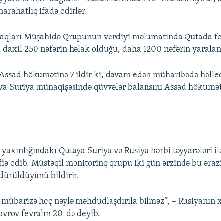
arahatlıq ifadə edirlər.
Haqları Müşahidə Qrupunun verdiyi məlumatında Qutada fe
 daxil 250 nəfərin həlak olduğu, daha 1200 nəfərin yaralandı
 Assad hökumətinə 7 ildir ki, davam edən müharibədə həlled
va Suriya münaqişəsində qüvvələr balansını Assad hökumət
yaxınlığındakı Qutaya Suriya və Rusiya hərbi təyyarələri ilə
 edib. Müstəqil monitorinq qrupu iki gün ərzində bu əraz
ldürüldüyünü bildirir.
 mübarizə heç nəylə məhdudlaşdırıla bilməz”, – Rusiyanın xa
avrov fevralın 20-də deyib.