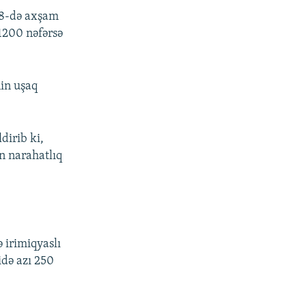
18-də axşam
1200 nəfərsə
nin uşaq
dirib ki,
n narahatlıq
 irimiqyaslı
idə azı 250