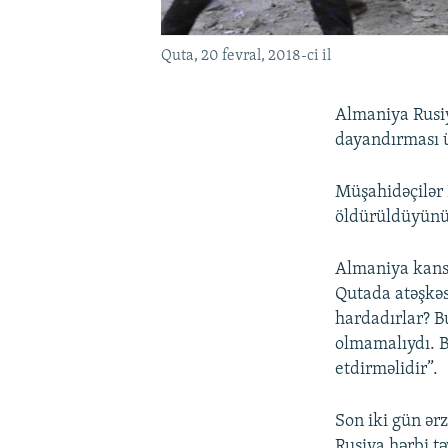
Quta, 20 fevral, 2018-ci il
Almaniya Rusiy
dayandırması ü
Müşahidəçilər 
öldürüldüyünü 
Almaniya kansl
Qutada atəşkəs
hardadırlar? B
olmamalıydı. B
etdirməlidir”.
Son iki gün ər
Rusiya hərbi t