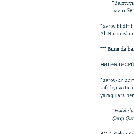
“
Terrorçu
naziri
Ser
Lavrov bildirib
Al-Nusra islam
*** Buna da ba
HƏLƏB TƏCRÜ
Lavrov-un demə
səfirliyi və ti
yaraqlılara hə
“
Hələbdən
Şərqi Qut