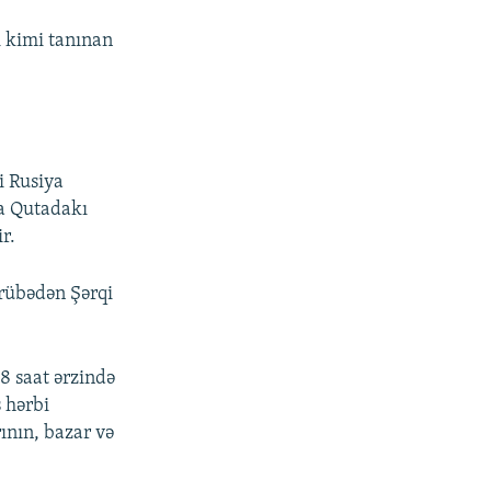
ı kimi tanınan
i Rusiya
ya Qutadakı
r.
crübədən Şərqi
48 saat ərzində
s hərbi
rının, bazar və