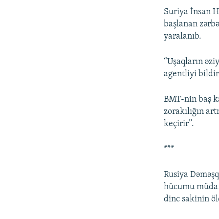
Suriya İnsan H
başlanan zərbə
yaralanıb.
“Uşaqların əzi
agentliyi bildir
BMT-nin baş ka
zorakılığın ar
keçirir”.
***
Rusiya Dəməşq 
hücumu müdafiə
dinc sakinin ö