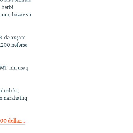
48 saat ərzində
s hərbi
rının, bazar və
18-də axşam
1200 nəfərsə
 BMT-nin uşaq
dirib ki,
n narahatlıq
00 dollar...