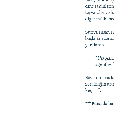
BMT, Birləşmiş 
dinc sakinlərin
təyyarələr və h
digər mülki həd
Suriya İnsan H
başlanan zərbə
yaralanıb.
“
Uşaqları
agentliyi 
BMT-nin baş k
zorakılığın ar
keçirir”.
*** Buna da ba