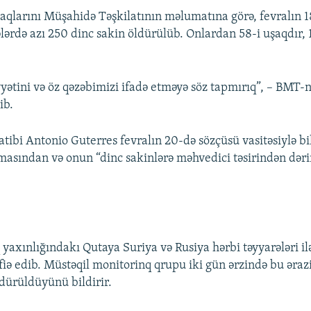
aqlarını Müşahidə Təşkilatının məlumatına görə, fevralın 
lərdə azı 250 dinc sakin öldürülüb. Onlardan 58-i uşaqdır, 
yyətini və öz qəzəbimizi ifadə etməyə söz tapmırıq”, – BMT-
ib.
tibi Antonio Guterres fevralın 20-də sözçüsü vasitəsiylə bil
tmasından və onun “dinc sakinlərə məhvedici təsirindən dəri
yaxınlığındakı Qutaya Suriya və Rusiya hərbi təyyarələri ilə
 edib. Müstəqil monitorinq qrupu iki gün ərzində bu əraz
ldürüldüyünü bildirir.