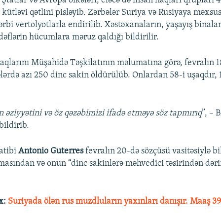
Ştatlar və Avropa ölkələri, eləcə də insan haqları qrupları 
 kütləvi qətlini pisləyib. Zərbələr Suriya və Rusiyaya məxsu
ərbi vertolyotlarla endirilib. Xəstəxanaların, yaşayış binala
əflərin hücumlara məruz qaldığı bildirilir.
aqlarını Müşahidə Təşkilatının məlumatına görə, fevralın 
lərdə azı 250 dinc sakin öldürülüb. Onlardan 58-i uşaqdır, 
n əziyyətini və öz qəzəbimizi ifadə etməyə söz tapmırıq
”, –
bildirib.
atibi
Antonio Guterres
fevralın 20-də sözçüsü vasitəsiylə bil
tmasından və onun “dinc sakinlərə məhvedici təsirindən dəri
x:
Suriyada ölən rus muzdluların yaxınları danışır. Maaş 39