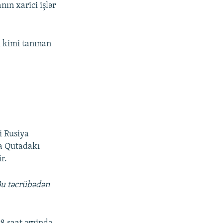
anın xarici işlər
ı kimi tanınan
i Rusiya
ya Qutadakı
r.
Bu təcrübədən