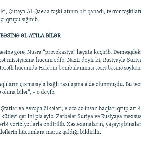
 ki, Qutaya Al-Qaeda təşkilatının bir qanadı, terror təşkilat
çı qrupu sığınıb.
BƏSİNƏ ƏL ATILA BİLƏR
sinə görə, Nusra “provokasiya” həyata keçirib, Dəməşqdək
carət missiyasına hücum edib. Nazir deyir ki, Rusiyayla Suri
rtərəfli hücumda Hələbin bombalanması təcrübəsinə söykəni
qlıların çıxmasıyla bağlı razılaşma əldə olunmuşdu. Bu tə
 oluna bilər”, – o deyib.
Ştatlar və Avropa ölkələri, eləcə də insan haqları qrupları 
 kütləvi qətlini pisləyib. Zərbələr Suriya və Rusiyaya məxsu
ərbi vertolyotlarla endirilib. Xəstəxanaların, yaşayış binala
əflərin hücumlara məruz qaldığı bildirilir.