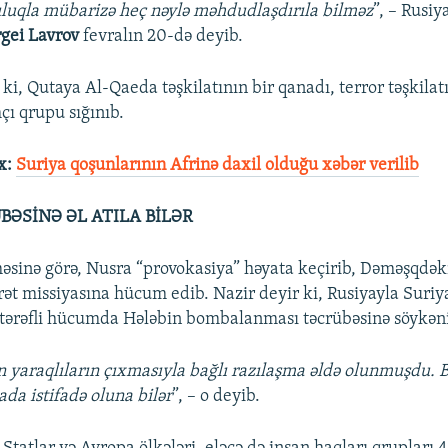
luqla mübarizə heç nəylə məhdudlaşdırıla bilməz
”, – Rusiy
gei Lavrov
fevralın 20-də deyib.
 ki, Qutaya Al-Qaeda təşkilatının bir qanadı, terror təşkilat
çı qrupu sığınıb.
x:
Suriya qoşunlarının Afrinə daxil olduğu xəbər verilib
BƏSİNƏ ƏL ATILA BİLƏR
sinə görə, Nusra “provokasiya” həyata keçirib, Dəməşqdək
carət missiyasına hücum edib. Nazir deyir ki, Rusiyayla Suri
rtərəfli hücumda Hələbin bombalanması təcrübəsinə söykəni
 yaraqlıların çıxmasıyla bağlı razılaşma əldə olunmuşdu. 
ada istifadə oluna bilər
”, – o deyib.