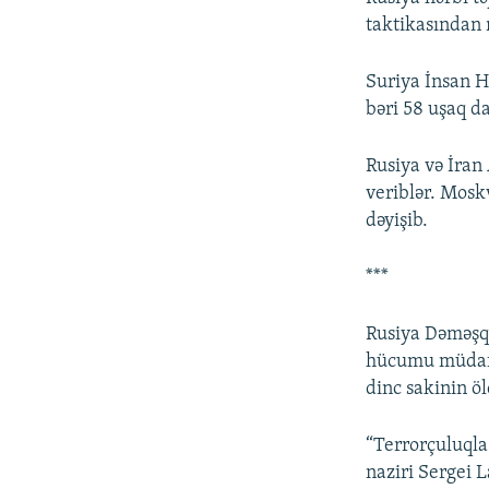
taktikasından n
Suriya İnsan 
bəri 58 uşaq da
Rusiya və İran
veriblər. Mosk
dəyişib.
***
Rusiya Dəməşq 
hücumu müdafiə
dinc sakinin ö
“Terrorçuluqla
naziri Sergei L