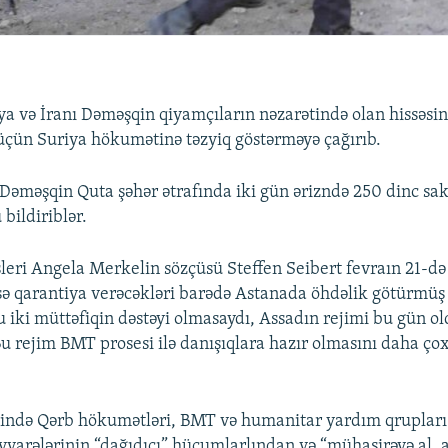
a və İranı Dəməşqin qiyamçıların nəzarətində olan hissəsin
çün Suriya hökumətinə təzyiq göstərməyə çağırıb.
Dəməşqin Quta şəhər ətrafında iki gün ərizndə 250 dinc sak
bildiriblər.
eri Angela Merkelin sözçüsü Steffen Seibert fevraın 21-də 
ə qarantiya verəcəkləri barədə Astanada öhdəlik götürmüş 
u iki müttəfiqin dəstəyi olmasaydı, Assadın rejimi bu gün o
u rejim BMT prosesi ilə danışıqlara hazır olmasını daha ço
zində Qərb hökumətləri, BMT və humanitar yardım qrupları
əyyarələrinin “dağıdıcı” hücumlarlından və “mühasirəyə al, 