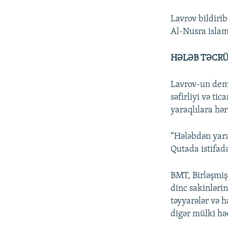
Lavrov bildirib
Al-Nusra islam
HƏLƏB TƏCRÜ
Lavrov-un demə
səfirliyi və ti
yaraqlılara hə
“Hələbdən yara
Qutada istifadə
BMT, Birləşmiş 
dinc sakinlərin
təyyarələr və h
digər mülki həd