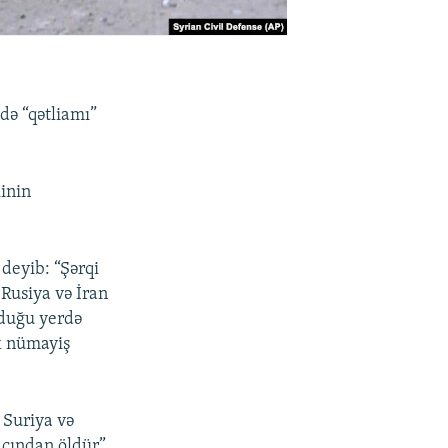
də “qətliamı”
inin
deyib: “Şərqi
Rusiya və İran
lduğu yerdə
x nümayiş
 Suriya və
acından öldür”