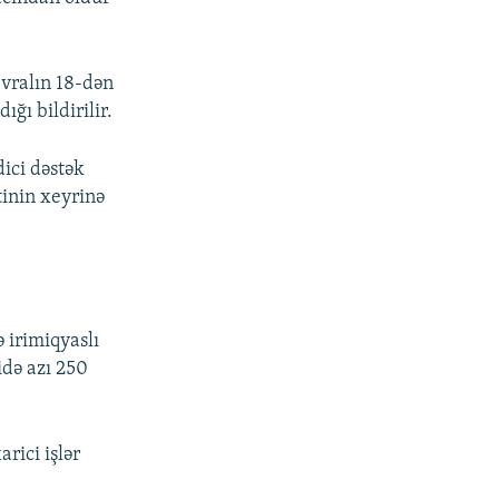
vralın 18-dən
ğı bildirilir.
ici dəstək
inin xeyrinə
 irimiqyaslı
idə azı 250
rici işlər