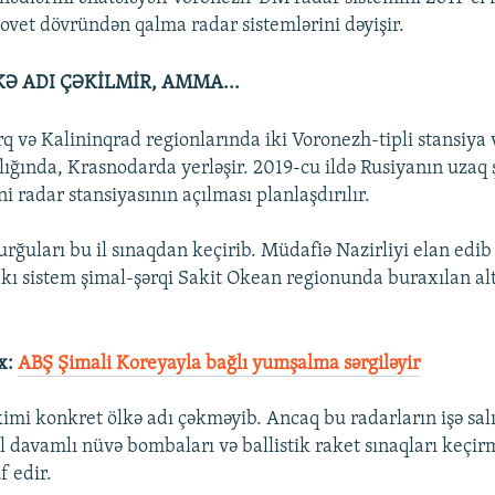
sovet dövründən qalma radar sistemlərini dəyişir.
Ə ADI ÇƏKİLMİR, AMMA...
 və Kalininqrad regionlarında iki Voronezh-tipli stansiya va
ığında, Krasnodarda yerləşir. 2019-cu ildə Rusiyanın uzaq 
 radar stansiyasının açılması planlaşdırılır.
rğuları bu il sınaqdan keçirib. Müdafiə Nazirliyi elan edib 
ı sistem şimal-şərqi Sakit Okean regionunda buraxılan altı
x:
ABŞ Şimali Koreyayla bağlı yumşalma sərgiləyir
imi konkret ölkə adı çəkməyib. Ancaq bu radarların işə sa
l davamlı nüvə bombaları və ballistik raket sınaqları keçir
 edir.