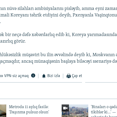
ın nüvə silahları ambisiyalarını pisləyib, amma eyni zam
mali Koreyanı təhrik etdiyini deyib, Pxenyanla Vaşinqtonu
.
ək bir neçə dəfə xəbərdarlıq edib ki, Koreya yarımadasınd
azırlıq görür.
hlükəsizlik müşaviri bu ilin əvvəlində deyib ki, Moskvanın 
çmaqdır, ancaq münaqişənin başlaya biləcəyi ssenariyə də 
VPN-siz açmaq
Bizi izlə
Çap et
Metroda 11 aylıq fasilə:
'Binaları o qədə
'Daşınma pulsuz olsun'
tikiblər ki...' 