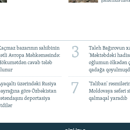
şəhərində hav
3
açmaz bazarının sahibinin
Taleh Bağırovun x
qətli Avropa Məhkəməsində:
'Məktəbdəki hadis
Hökumətdən cavab tələb
oğlumun ölkədən ç
olunur
qadağa qoyulmuşd
7
yaqaltı üzərindəki Rusiya
'Taliban' rəsmiləri
ayrağına görə Özbəkistan
Moldovaya səfəri s
ətəndaşını deportasiya
qalmaqal yaradıb
tdilər