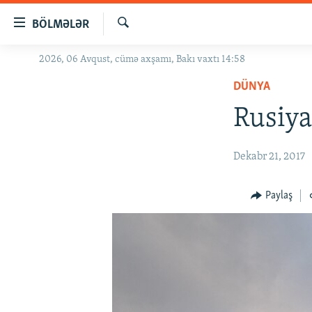
Keçid
BÖLMƏLƏR
linkləri
Axtar
Əsas
2026, 06 Avqust, cümə axşamı, Bakı vaxtı 14:58
GÜNDƏM
məzmuna
DÜNYA
#İZAHLA
qayıt
Əsas
Rusiya
KORRUPSIOMETR
naviqasiyaya
#ƏSLINDƏ
qayıt
Dekabr 21, 2017
Axtarışa
FƏRQƏ BAX
keç
QANUNI DOĞRU
Paylaş
ARAŞDIRMA
MULTIMEDIA
RADIO ARXIV
VIDEO
HAQQIMIZDA
FOTOQALEREYA
OXU ZALI