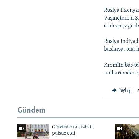
Rusiya Pxenyan
Vaşinqtonun Şi
dialoqa çağırıb
Rusiya indiyəd
başlarsa, ona h
Kremlin baş tə
müharibədən qa
Paylaş
Gündəm
Gürcüstan ali təhsili
pulsuz etdi