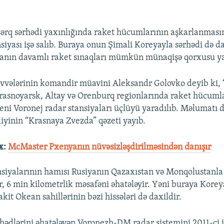
ərq sərhədi yaxınlığında raket hücumlarının aşkarlanması
siyası işə salıb. Buraya onun Şimali Koreyayla sərhədi də d
yanın davamlı raket sınaqları mümkün münaqişə qorxusu y
vvələrinin komandir müavini Aleksandr Golovko deyib ki, “
Krasnoyarsk, Altay və Orenburq regionlarında raket hücuml
eni Voronej radar stansiyaları üçlüyü yaradılıb. Məlumatı
iyinin “Krasnaya Zvezda” qəzeti yayıb.
x:
McMaster Pxenyanın nüvəsizləşdirilməsindən danışır
nsiyalarının hamısı Rusiyanın Qazaxıstan və Monqolustanla 
r, 6 min kilometrlik məsafəni əhatələyir. Yəni buraya Kore
kit Okean sahillərinin bəzi hissələri də daxildir.
hədlərini əhatələyən Voronezh-DM radar sistemini 2011-ci il