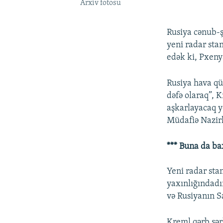
Arxiv fotosu
Rusiya cənub-ş
yeni radar stan
edək ki, Pxen
Rusiya hava qü
dəfə olaraq”, 
aşkarlayacaq y
Müdafiə Nazirl
*** Buna da ba
Yeni radar sta
yaxınlığındadı
və Rusiyanın Sa
Kreml qərb sər