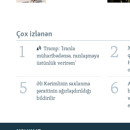
Çox izlənən
1
2
X
Tramp: 'İranla
müharibədənsə, razılaşmaya
üstünlük verirəm'
5
6
Əli Kərimlinin saxlanma
A
şəraitinin ağırlaşdırıldığı
b
bildirilir
v
e