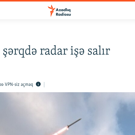
 şərqdə radar işə salır
VPN-siz açmaq