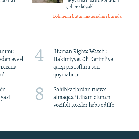
a böhranı
heyvanları satıb kənddən
şəhərə köçək'
Bölmənin bütün materialları burada
4
anımı:
'Human Rights Watch':
ədən əvvəl
Hakimiyyət Əli Kərimliyə
ıxışına
qarşı pis rəftara son
u'
qoymalıdır
8
nin
Sahibkarlardan rüşvət
iyasi
almaqda ittiham olunan
vəzifəli şəxslər həbs edilib