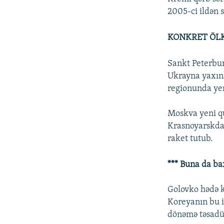
2005-ci ildən 
KONKRET ÖLK
Sankt Peterburq
Ukrayna yaxınl
regionunda yeni
Moskva yeni qu
Krasnoyarskdak
raket tutub.
*** Buna da ba
Golovko hədə k
Koreyanın bu i
dönəmə təsadüf