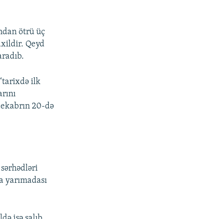
ndan ötrü üç
axildir. Qeyd
aradıb.
tarixdə ilk
arını
 dekabrın 20-də
sərhədləri
ya yarımadası
də işə salıb.