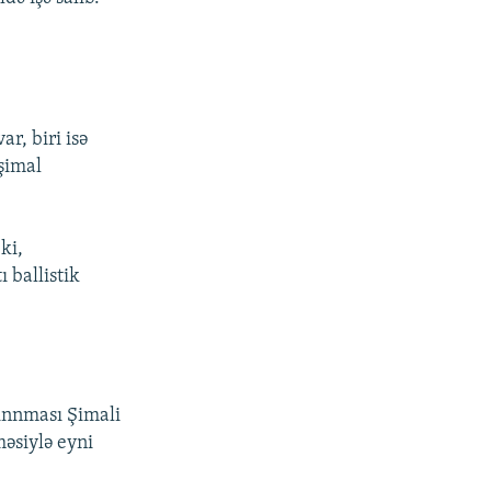
r, biri isə
şimal
ki,
 ballistik
lınnması Şimali
məsiylə eyni