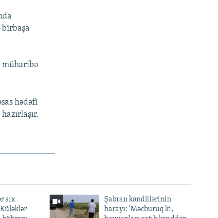
anda
 birbaşa
a müharibə
əsas hədəfi
hazırlaşır.
r sıx
Şabran kəndlilərinin
— Küləklər
harayı: 'Məcburuq ki,