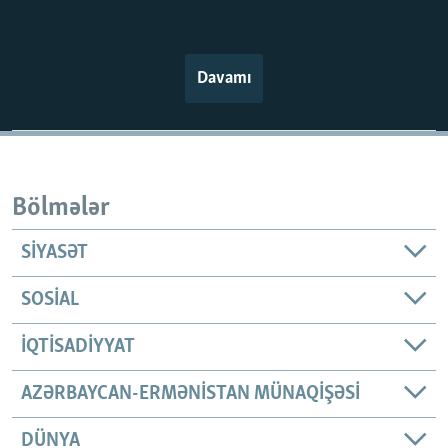
Davamı
Bölmələr
SIYASƏT
SOSIAL
İQTISADIYYAT
AZƏRBAYCAN-ERMƏNISTAN MÜNAQIŞƏSI
DÜNYA