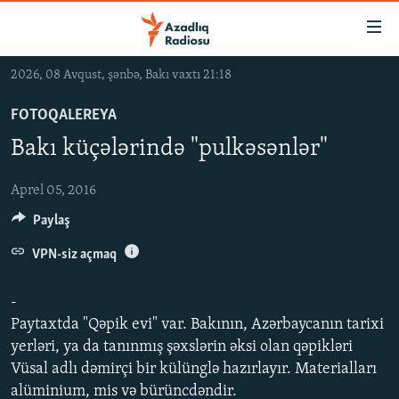
Keçid
linkləri
Əsas
2026, 08 Avqust, şənbə, Bakı vaxtı 21:18
məzmuna
GÜNDƏM
qayıt
FOTOQALEREYA
#İZAHLA
Əsas
Bakı küçələrində "pulkəsənlər"
KORRUPSIOMETR
naviqasiyaya
qayıt
#ƏSLINDƏ
Aprel 05, 2016
Axtarışa
Paylaş
FƏRQƏ BAX
keç
QANUNI DOĞRU
VPN-siz açmaq
ARAŞDIRMA
-
MULTIMEDIA
Paytaxtda "Qəpik evi" var. Bakının, Azərbaycanın tarixi
yerləri, ya da tanınmış şəxslərin əksi olan qəpikləri
RADIO ARXIV
VIDEO
Vüsal adlı dəmirçi bir külünglə hazırlayır. Materialları
HAQQIMIZDA
FOTOQALEREYA
OXU ZALI
alüminium, mis və bürüncdəndir.