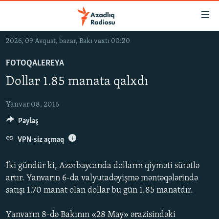
Keçid
linkləri
Əsas
2026, 09 Avqust, bazar, Bakı vaxtı 00:20
məzmuna
GÜNDƏM
qayıt
FOTOQALEREYA
#İZAHLA
Əsas
Dollar 1.85 manata qalxdı
KORRUPSIOMETR
naviqasiyaya
qayıt
#ƏSLINDƏ
Yanvar 08, 2016
Axtarışa
Paylaş
FƏRQƏ BAX
keç
QANUNI DOĞRU
VPN-siz açmaq
ARAŞDIRMA
İki gündür ki, Azərbaycanda dolların qiyməti sürətlə
MULTIMEDIA
artır. Yanvarın 6-da valyutadəyişmə məntəqələrində
satışı 1.70 manat olan dollar bu gün 1.85 manatdır.
RADIO ARXIV
VIDEO
HAQQIMIZDA
FOTOQALEREYA
OXU ZALI
Yanvarın 8-də Bakının «28 May» ərazisindəki