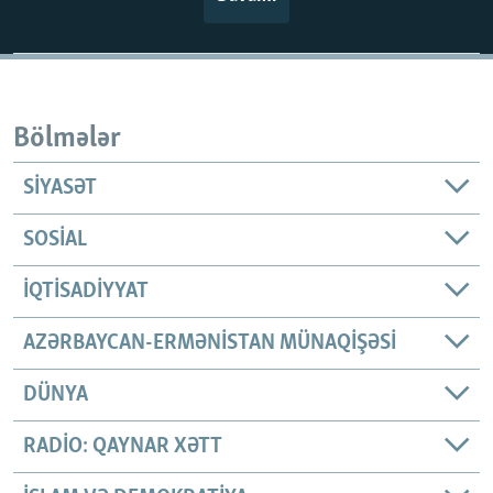
Bölmələr
SIYASƏT
SOSIAL
İQTISADIYYAT
AZƏRBAYCAN-ERMƏNISTAN MÜNAQIŞƏSI
DÜNYA
RADIO: QAYNAR XƏTT