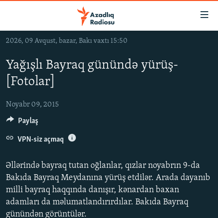
Keçid
linkləri
Əsas
2026, 09 Avqust, bazar, Bakı vaxtı 15:50
məzmuna
GÜNDƏM
qayıt
Yağışlı Bayraq günündə yürüş-
#İZAHLA
Əsas
[Fotolar]
KORRUPSIOMETR
naviqasiyaya
qayıt
#ƏSLINDƏ
Noyabr 09, 2015
Axtarışa
Paylaş
FƏRQƏ BAX
keç
QANUNI DOĞRU
VPN-siz açmaq
ARAŞDIRMA
Əllərində bayraq tutan oğlanlar, qızlar noyabrın 9-da
MULTIMEDIA
Bakıda Bayraq Meydanına yürüş etdilər. Arada dayanıb
milli bayraq haqqında danışır, kənardan baxan
RADIO ARXIV
VIDEO
adamları da məlumatlandırırdılar. Bakıda Bayraq
HAQQIMIZDA
FOTOQALEREYA
OXU ZALI
günündən görüntülər.