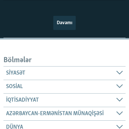
Davamı
Bölmələr
SIYASƏT
SOSIAL
İQTISADIYYAT
AZƏRBAYCAN-ERMƏNISTAN MÜNAQIŞƏSI
DÜNYA