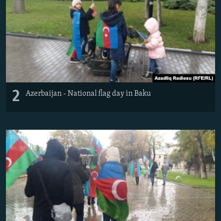
2
Azerbaijan - National flag day in Baku