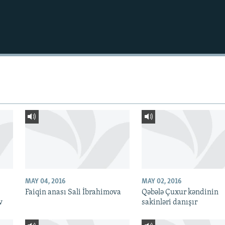
MAY 04, 2016
MAY 02, 2016
Faiqin anası Sali İbrahimova
Qəbələ Çuxur kəndinin
v
sakinləri danışır