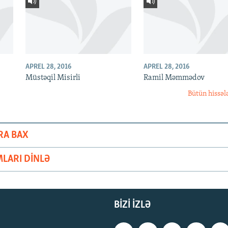
APREL 28, 2016
APREL 28, 2016
Müstəqil Misirli
Ramil Məmmədov
Bütün hissəl
RA BAX
LARI DINLƏ
BIZI IZLƏ