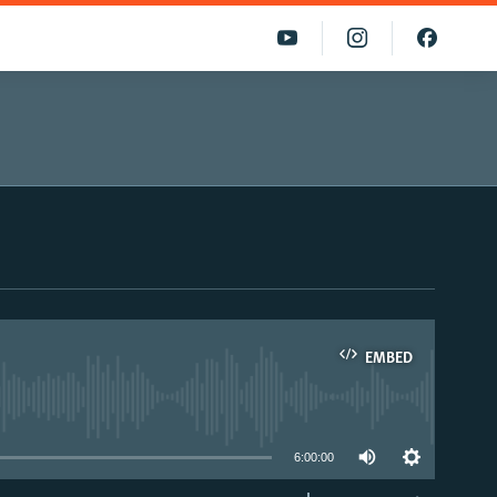
EMBED
able
6:00:00