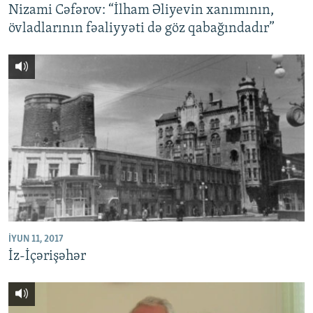
Nizami Cəfərov: “İlham Əliyevin xanımının,
övladlarının fəaliyyəti də göz qabağındadır”
İYUN 11, 2017
İz-İçərişəhər