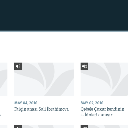
MAY 04, 2016
MAY 02, 2016
Faiqin anası Sali İbrahimova
Qəbələ Çuxur kəndinin
v
sakinləri danışır