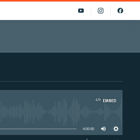
EMBED
able
4:00:00