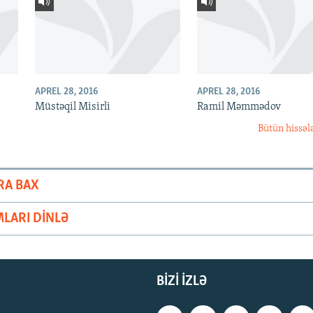
APREL 28, 2016
APREL 28, 2016
Müstəqil Misirli
Ramil Məmmədov
Bütün hissəl
RA BAX
LARI DINLƏ
BIZI IZLƏ