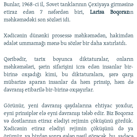
Bunlar, 1968-ci il, Sovet tanklarının Çexiyaya girməsinə
etiraz edən 7 nəfərdən biri,
Larisa Boqoraz
ın
məhkəmədəki son sözləri idi.
Xədicənin dünənki prosessə məhkəmədən, hakimdən
ədalət ummamağı mənə bu sözlər bir daha xatırlatdı.
Qəribədir, tarix boyunca diktaturalar, onların
məhkəmələri, şərin sifarişini icra edən insanlar bir-
birinə oxşadığı kimi, bu diktaturalara, şərə qarşı
mübarizə aparan insanlar da həm prinsip, həm də
davranış etibarilə bir-birinə oxşayırlar.
Görünür, yeni davranış qaydalarına ehtiyac yoxdur,
eyni prinsiplər elə eyni davranışı tələb edir. Biz Boqoraz
və dostlarının etiraz elədiyi rejimin çöküşünü gördük.
Xədicənin etiraz elədiyi rejimin çöküşünü də ya
özümüz, ya bizdən sonra gələn nəsil görəcək, bu, sadəcə