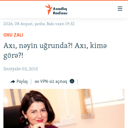
Keçid
linkləri
Əsas
2026, 08 Avqust, şənbə, Bakı vaxtı 19:32
məzmuna
GÜNDƏM
OXU ZALI
qayıt
#İZAHLA
Əsas
Axı, nəyin uğrunda?! Axı, kimə
KORRUPSIOMETR
naviqasiyaya
görə?!
qayıt
#ƏSLINDƏ
Axtarışa
Sentyabr 02, 2015
FƏRQƏ BAX
keç
QANUNI DOĞRU
Paylaş
VPN-siz açmaq
ARAŞDIRMA
MULTIMEDIA
RADIO ARXIV
VIDEO
HAQQIMIZDA
FOTOQALEREYA
OXU ZALI