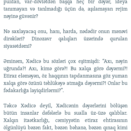
puldan, var-dövlətdən başqa heç bir dəyər, ideya
tanımayan və tanlmadığı üçün də, aşılamayan rejim
nəyinə güvənir?
Nə saxlayacaq onu, hanı, harda, nədədir onun mənəvi
dirəkləri? Dinozavr qalıqları üzərində qurulan
siyasətdəmi?
Əminəm, Xədicə bu sözləri çox eşitmişdi: “Axı, nəyin
uğrunda?! Axı, kimə görə?! Bu xalqa görə dəyərmi?!
Etiraz eləməyən, öz haqqının tapdanmasına göz yuman
xalqa görə özünü təhlükəyə atmağa dəyərmi?! Onlar bu
fədakarlığa layiqdirlərmi?”.
Təkcə Xədicə deyil, Xədicənin dəyərlərini bölüşən
bütün insanlar dəfələrlə bu sualla üz-üzə qalıblar.
Xalqın itaətkarlığı, cəmiyyətin etiraz ehtirasının
ölgünlüyü bəzən fakt, bəzən bəhanə, bəzən qınaq kimi