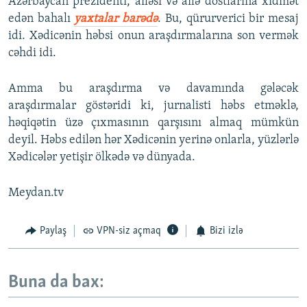
Azərbaycan prezidenti, ailəsi və ailə dostlarına xidmət
edən bahalı
yaxtalar barədə
. Bu, qürurverici bir mesaj
idi. Xədicənin həbsi onun araşdırmalarına son vermək
cəhdi idi.
Amma bu araşdırma və davamında gələcək
araşdırmalar göstəridi ki, jurnalisti həbs etməklə,
həqiqətin üzə çıxmasının qarşısını almaq mümkün
deyil. Həbs edilən hər Xədicənin yerinə onlarla, yüzlərlə
Xədicələr yetişir ölkədə və dünyada.
Meydan.tv
Paylaş
VPN-siz açmaq
Bizi izlə
Buna da bax: