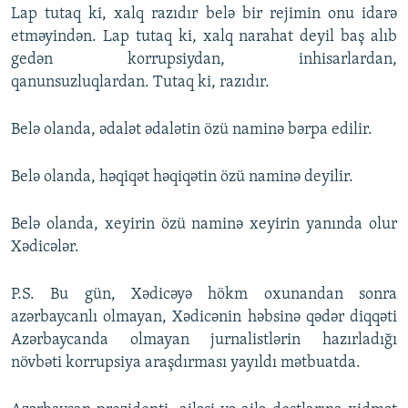
Lap tutaq ki, xalq razıdır belə bir rejimin onu idarə
etməyindən. Lap tutaq ki, xalq narahat deyil baş alıb
gedən korrupsiydan, inhisarlardan,
qanunsuzluqlardan. Tutaq ki, razıdır.
Belə olanda, ədalət ədalətin özü naminə bərpa edilir.
Belə olanda, həqiqət həqiqətin özü naminə deyilir.
Belə olanda, xeyirin özü naminə xeyirin yanında olur
Xədicələr.
P.S. Bu gün, Xədicəyə hökm oxunandan sonra
azərbaycanlı olmayan, Xədicənin həbsinə qədər diqqəti
Azərbaycanda olmayan jurnalistlərin hazırladığı
növbəti korrupsiya araşdırması yayıldı mətbuatda.