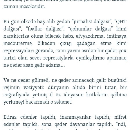
zaman məsələsidir.
Bu gün ölkədə baş alıb gedən “jurnalist dalğası”, “QHT
dalğası”, “fəallar dalğası”, “qohumlar dalğası” kimi
xarakterizə oluna biləcək həbs, əfvyazdırma, imtinaya
məcburermə, ölkədən çıxışı qadağan etmə kimi
repressiyaları görəndə, cəmi yarım əsrdən bir qədər çox
tarixi olan sovet repressiylarla eyniləşdirmə aparmaq
nə qədər asan gəlir adama...
Və nə qədər gülməli, nə qədər acınacaqlı gəlir bugünki
rejimin vəziyyəti: dünyanın altıda birini tutan bir
coğrafiyada yetmiş il öz ideyasını kütlələrin qəlbinə
yeritməyi bacarmadı o səltənət.
Etiraz edənlər tapıldı, inanmayanlar tapıldı, nifrət
edənlər tapıldı, sona qədər dayananlar tapıldı. İndi,