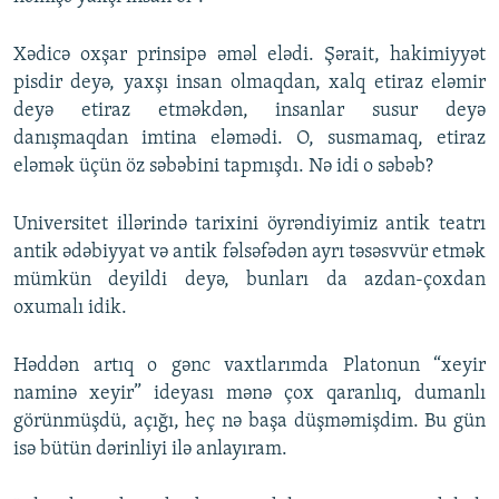
Xədicə oxşar prinsipə əməl elədi. Şərait, hakimiyyət
pisdir deyə, yaxşı insan olmaqdan, xalq etiraz eləmir
deyə etiraz etməkdən, insanlar susur deyə
danışmaqdan imtina eləmədi. O, susmamaq, etiraz
eləmək üçün öz səbəbini tapmışdı. Nə idi o səbəb?
Universitet illərində tarixini öyrəndiyimiz antik teatrı
antik ədəbiyyat və antik fəlsəfədən ayrı təsəsvvür etmək
mümkün deyildi deyə, bunları da azdan-çoxdan
oxumalı idik.
Həddən artıq o gənc vaxtlarımda Platonun “xeyir
naminə xeyir” ideyası mənə çox qaranlıq, dumanlı
görünmüşdü, açığı, heç nə başa düşməmişdim. Bu gün
isə bütün dərinliyi ilə anlayıram.