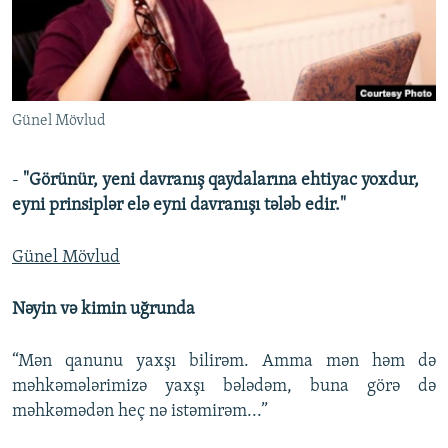
İNFOQRAFIKA
AZƏRBAYCAN ƏDƏBIYYATI KITABXANASI
MISSIYAMIZ
BIZI IZLƏ
KARIKATURA
İSLAM VƏ DEMOKRATIYA
PEŞƏ ETIKASI VƏ JURNALISTIKA STANDARTLARIMIZ
İZ - MƏDƏNIYYƏT PROQRAMI
MATERIALLARIMIZDAN ISTIFADƏ
Günel Mövlud
AZADLIQRADIOSU MOBIL TELEFONUNUZDA
RFE/RL-in bütün saytları
BIZIMLƏ ƏLAQƏ
-
"Görünür, yeni davranış qaydalarına ehtiyac yoxdur,
XƏBƏR BÜLLETENLƏRIMIZ
eyni prinsiplər elə eyni davranışı tələb edir."
Günel Mövlud
Nəyin və kimin uğrunda
“Mən qanunu yaxşı bilirəm. Amma mən həm də
məhkəmələrimizə yaxşı bələdəm, buna görə də
məhkəmədən heç nə istəmirəm...”