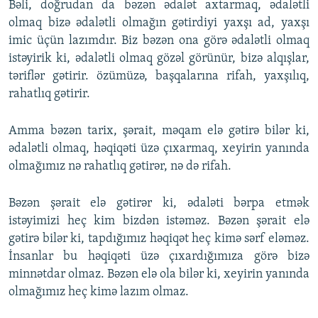
Bəli, doğrudan da bəzən ədalət axtarmaq, ədalətli
olmaq bizə ədalətli olmağın gətirdiyi yaxşı ad, yaxşı
imic üçün lazımdır. Biz bəzən ona görə ədalətli olmaq
istəyirik ki, ədalətli olmaq gözəl görünür, bizə alqışlar,
təriflər gətirir. özümüzə, başqalarına rifah, yaxşılıq,
rahatlıq gətirir.
Amma bəzən tarix, şərait, məqam elə gətirə bilər ki,
ədalətli olmaq, həqiqəti üzə çıxarmaq, xeyirin yanında
olmağımız nə rahatlıq gətirər, nə də rifah.
Bəzən şərait elə gətirər ki, ədaləti bərpa etmək
istəyimizi heç kim bizdən istəməz. Bəzən şərait elə
gətirə bilər ki, tapdığımız həqiqət heç kimə sərf eləməz.
İnsanlar bu həqiqəti üzə çıxardığımıza görə bizə
minnətdar olmaz. Bəzən elə ola bilər ki, xeyirin yanında
olmağımız heç kimə lazım olmaz.