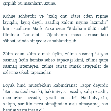
çırpılıb bu insanların üzünə.
Köhnə söhbətdir və “xalq onu idarə edən rejimə
layiqdir, layiq deyil, azadlıq xalqın nəyinə lazımdır”
kimi sualların Mark Zaxarovun “Əjdahanı öldürməli”
filmində Lanselotla Əjdahanın masa arxasındakı
söhbətlərində bir qədər cabablandırılıb.
Zülm edən zülm etmək üçün, zülmə susmaq istəyən
susmaq üçün həmişə səbəb tapacağı kimi, zülmə qarşı
susmaq istəməyən, zülmə etiraz etmək istəyənlər də
özlərinə səbəb tapacaqlar.
Böyük hind mütəfəkkiri Rabindranat Taqor deyirdi:
"Sənə nə dəxli var ki, hakimiyyət necədir, xalq necədir,
məmurlar necədir, şərait necədir? Hakimiyyətin,
xalqın, şəraitin necə olmağından asılı olmayaraq, sən
həmişə yaxşı insan ol”.