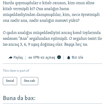
Harda qoymuşdular o kitab oxusun, kim onun əlinə
kitab vermişdi ki? Ona analığın hansı
müqəddəsliyindən danışmışdılar, kim, necə öyrətmişdi
ona nədir ana, nədir analığın mənəvi yükü?
O qadın analığın müqəddəsliyini ancaq kənd toylarında
səslənən “Ana” segahından eşitmişdi. O segahın təsiri ilə
isə ancaq 3, 6, 9 uşaq doğmaq olar. Başqa heç nə.
Paylaş
VPN-siz açmaq
Bizi izlə
This item is part of
Sosial
Oxu zalı
Buna da bax: