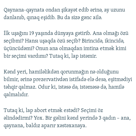
Qaynana-qaynata ondan şikayət edib ərinə, ay uzunu
danlanıb, qınaq eşidib. Bu da sizə gənc ailə.
İlk uşağını 19 yaşında dünyaya gətirib. Ana olmağı özü
seçibmi? Hansı uşaqda özü seçib? Birincidə, ikincidə,
üçüncüdəmi? Onun ana olmaqdan imtina etmək kimi
bir seçimi vardımı? Tutaq ki, lap istəmir.
Kənd yeri, hamiləlikdən qorunmağın nə olduğunu
bilmir, ərinə prezervativdən istifadə elə desə, eşitmədiyi
təhqir qalmaz. Odur ki, istəsə də, istəməsə də, hamilə
qalmalıdır.
Tutaq ki, lap abort etmək estədi? Seçimi öz
əlindədirmi? Yox. Bir gəlini kənd yerində 3 qadın – ana,
qaynana, baldız aparır xəstəxanaya.