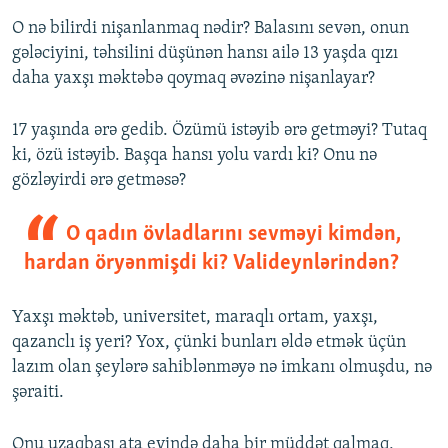
O nə bilirdi nişanlanmaq nədir? Balasını sevən, onun
gələciyini, təhsilini düşünən hansı ailə 13 yaşda qızı
daha yaxşı məktəbə qoymaq əvəzinə nişanlayar?
17 yaşında ərə gedib. Özümü istəyib ərə getməyi? Tutaq
ki, özü istəyib. Başqa hansı yolu vardı ki? Onu nə
gözləyirdi ərə getməsə?
O qadın övladlarını sevməyi kimdən,
hardan öryənmişdi ki? Valideynlərindən?
Yaxşı məktəb, universitet, maraqlı ortam, yaxşı,
qazanclı iş yeri? Yox, çünki bunları əldə etmək üçün
lazım olan şeylərə sahiblənməyə nə imkanı olmuşdu, nə
şəraiti.
Onu uzaqbaşı ata evində daha bir müddət qalmaq,