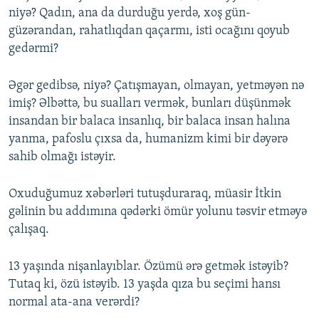
niyə? Qadın, ana da durduğu yerdə, xoş gün-
güzərandan, rahatlıqdan qaçarmı, isti ocağını qoyub
gedərmi?
Əgər gedibsə, niyə? Çatışmayan, olmayan, yetməyən nə
imiş? Əlbəttə, bu sualları vermək, bunları düşünmək
insandan bir balaca insanlıq, bir balaca insan halına
yanma, pafoslu çıxsa da, humanizm kimi bir dəyərə
sahib olmağı istəyir.
Oxuduğumuz xəbərləri tutuşduraraq, müasir İtkin
gəlinin bu addımına qədərki ömür yolunu təsvir etməyə
çalışaq.
13 yaşında nişanlayıblar. Özümü ərə getmək istəyib?
Tutaq ki, özü istəyib. 13 yaşda qıza bu seçimi hansı
normal ata-ana verərdi?