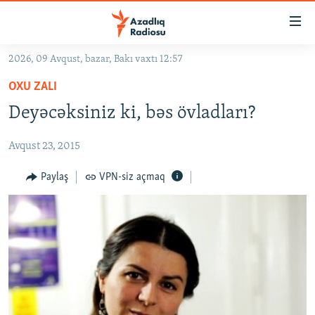
Keçid
linkləri
Əsas
2026, 09 Avqust, bazar, Bakı vaxtı 12:57
məzmuna
GÜNDƏM
OXU ZALI
qayıt
#İZAHLA
Əsas
Deyəcəksiniz ki, bəs övladları?
KORRUPSIOMETR
naviqasiyaya
qayıt
Avqust 23, 2015
#ƏSLINDƏ
Axtarışa
FƏRQƏ BAX
Paylaş
VPN-siz açmaq
keç
QANUNI DOĞRU
ARAŞDIRMA
MULTIMEDIA
RADIO ARXIV
VIDEO
HAQQIMIZDA
FOTOQALEREYA
OXU ZALI