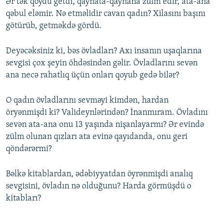
Ər tək qoydu getdi, qaynata-qaynana zülm edir, ata-ana
qəbul eləmir. Nə etməlidir cavan qadın? Xilasını başını
götürüb, getməkdə gördü.
Deyəcəksiniz ki, bəs övladları? Axı insanın uşaqlarına
sevgisi çox şeyin öhdəsindən gəlir. Övladlarını sevən
ana necə rahatlıq üçün onları qoyub gedə bilər?
O qadın övladlarını sevməyi kimdən, hardan
öryənmişdi ki? Valideynlərindən? İnanmıram. Övladını
sevən ata-ana onu 13 yaşında nişanlayarmı? Ər evində
zülm olunan qızları ata evinə qayıdanda, onu geri
qöndərərmi?
Bəlkə kitablardan, ədəbiyyatdan öyrənmişdi analıq
sevgisini, övladın nə olduğunu? Harda görmüşdü o
kitabları?