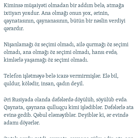
Kiminsə müşaiyəti olmadan bir addım belə, atmağa
ixtiyarı yoxdur. Ana olmağı onun yox, ərinin,
qaynatasının, qaynanasının, bütün bir nəslin verdiyi
qərardır.
Nişanlamağı öz seçimi olmadı, ailə qurmağı öz seçimi
olmadı, ana olmağı öz seçimi olmadı, hansı evdə,
kimlərlə yaşamağı öz seçimi olmadı.
Telefon işlətməyə belə icazə vermirmişlər. Elə bil,
quldur, kölədir, insan, qadın deyil.
Əri Rusiyada olanda dəfələrdə döyülüb, söyülüb evdə.
Qaynata, qaynana qulluqçu kimi işlədiblər. Dəfələrlə ata
evinə gedib. Qəbul eləməyiblər. Deyiblər ki, ər evində
adamı döyərlər.