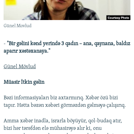
İNFOQRAFIKA
AZƏRBAYCAN ƏDƏBIYYATI KITABXANASI
MISSIYAMIZ
BIZI IZLƏ
KARIKATURA
İSLAM VƏ DEMOKRATIYA
PEŞƏ ETIKASI VƏ JURNALISTIKA STANDARTLARIMIZ
Günel Movlud
İZ - MƏDƏNIYYƏT PROQRAMI
MATERIALLARIMIZDAN ISTIFADƏ
AZADLIQRADIOSU MOBIL TELEFONUNUZDA
RFE/RL-in bütün saytları
-
"Bir gəlini kənd yerində 3 qadın – ana, qaynana, baldız
BIZIMLƏ ƏLAQƏ
aparır xəstəxanaya."
XƏBƏR BÜLLETENLƏRIMIZ
Günel Mövlud
Müasir İtkin gəlin
Bəzi informasiyaları biz axtarmırıq. Xəbər özü bizi
tapır. Hətta bəzən xəbəri görməzdən gəlməyə çalışırıq.
Amma xəbər inadla, israrla böyüyür, qol-budaq atır,
bizi hər tərəfdən elə mühasirəyə alır ki, onu