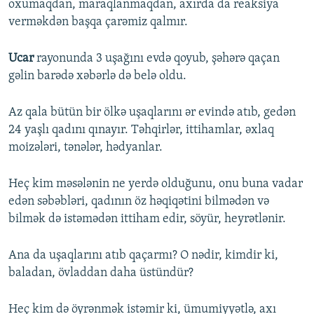
oxumaqdan, maraqlanmaqdan, axırda da reaksiya
verməkdən başqa çarəmiz qalmır.
Ucar
rayonunda 3 uşağını evdə qoyub, şəhərə qaçan
gəlin barədə xəbərlə də belə oldu.
Az qala bütün bir ölkə uşaqlarını ər evində atıb, gedən
24 yaşlı qadını qınayır. Təhqirlər, ittihamlar, əxlaq
moizələri, tənələr, hədyanlar.
Heç kim məsələnin ne yerdə olduğunu, onu buna vadar
edən səbəbləri, qadının öz həqiqətini bilmədən və
bilmək də istəmədən ittiham edir, söyür, heyrətlənir.
Ana da uşaqlarını atıb qaçarmı? O nədir, kimdir ki,
baladan, övladdan daha üstündür?
Heç kim də öyrənmək istəmir ki, ümumiyyətlə, axı