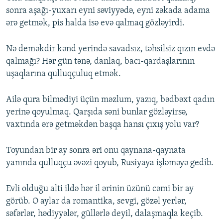
sonra aşağı-yuxarı eyni səviyyədə, eyni zəkada adama
ərə getmək, pis halda isə evə qalmaq gözləyirdi.
Nə deməkdir kənd yerində savadsız, təhsilsiz qızın evdə
qalmağı? Hər gün tənə, danlaq, bacı-qardaşlarının
uşaqlarına qulluqçuluq etmək.
Ailə qura bilmədiyi üçün məzlum, yazıq, bədbəxt qadın
yerinə qoyulmaq. Qarşıda səni bunlar gözləyirsə,
vaxtında ərə getməkdən başqa hansı çıxış yolu var?
Toyundan bir ay sonra əri onu qaynana-qaynata
yanında qulluqçu əvəzi qoyub, Rusiyaya işləməyə gedib.
Evli olduğu alti ildə hər il ərinin üzünü cəmi bir ay
görüb. O aylar da romantika, sevgi, gözəl yerlər,
səfərlər, hədiyyələr, güllərlə deyil, dalaşmaqla keçib.