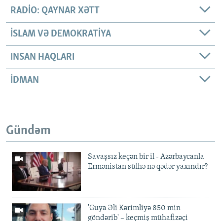
RADIO: QAYNAR XƏTT
İSLAM VƏ DEMOKRATIYA
INSAN HAQLARI
İDMAN
Gündəm
Savaşsız keçən bir il - Azərbaycanla
Ermənistan sülhə nə qədər yaxındır?
'Guya Əli Kərimliyə 850 min
göndərib' – keçmiş mühafizəçi