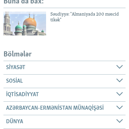
Buna da bax:
Səudiyyə: "Almaniyada 200 məscid
tikək"
Bölmələr
SIYASƏT
SOSIAL
İQTISADIYYAT
AZƏRBAYCAN-ERMƏNISTAN MÜNAQIŞƏSI
DÜNYA