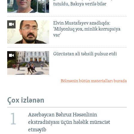
tutuldu, Bakıya verilə bilər
Elvin Mustafayev azadlıqda:
'Milyonluq yox, minlik korrupsiya
var'
Gürcüstan ali təhsili pulsuz etdi
Bölmənin bütün materialları burada
Çox izlənən
1
Azərbaycan Bəhruz Həsənlinin
ekstradisiyası üçün hələlik müraciət
etməyib