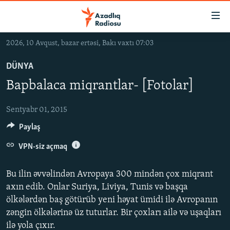
Keçid
linkləri
Əsas
2026, 10 Avqust, bazar ertəsi, Bakı vaxtı 07:03
məzmuna
GÜNDƏM
qayıt
DÜNYA
#İZAHLA
Əsas
Bapbalaca miqrantlar- [Fotolar]
KORRUPSIOMETR
naviqasiyaya
qayıt
#ƏSLINDƏ
Sentyabr 01, 2015
Axtarışa
Paylaş
FƏRQƏ BAX
keç
QANUNI DOĞRU
VPN-siz açmaq
ARAŞDIRMA
Bu ilin əvvəlindən Avropaya 300 mindən çox miqrant
MULTIMEDIA
axın edib. Onlar Suriya, Liviya, Tunis və başqa
ölkələrdən baş götürüb yeni həyat ümidi ilə Avropanın
RADIO ARXIV
VIDEO
zəngin ölkələrinə üz tuturlar. Bir çoxları ailə və uşaqları
HAQQIMIZDA
FOTOQALEREYA
OXU ZALI
ilə yola çıxır.