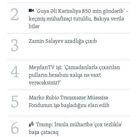
2
'Guya Əli Kərimliyə 850 min göndərib' –
keçmiş mühafizəçi tutuldu, Bakıya verilə
bilər
3
Zamin Salayev azadlığa çıxıb
4
MeydanTV işi: 'Çamadanlarla çıxarılan
pulların hesabını xalqa nə vaxt
verəcəksiniz?'
5
Marko Rubio Transxəzər Müəssisə
Fondunun işə başladığını elan edib
6
Tramp: İranla müharibə 'çox tezliklə'
başa çatacaq