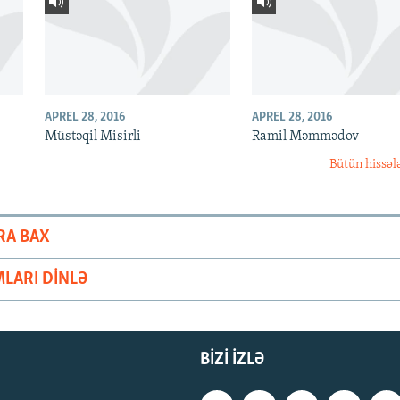
APREL 28, 2016
APREL 28, 2016
Müstəqil Misirli
Ramil Məmmədov
Bütün hissəl
RA BAX
LARI DINLƏ
BIZI IZLƏ