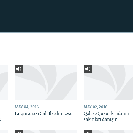
MAY 04, 2016
MAY 02, 2016
Faiqin anası Sali İbrahimova
Qəbələ Çuxur kəndinin
v
sakinləri danışır