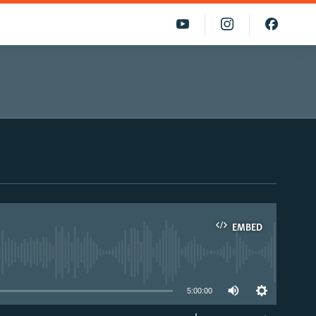
EMBED
able
5:00:00