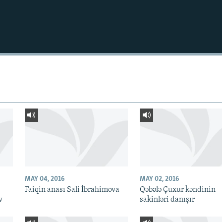
MAY 04, 2016
MAY 02, 2016
Faiqin anası Sali İbrahimova
Qəbələ Çuxur kəndinin
v
sakinləri danışır