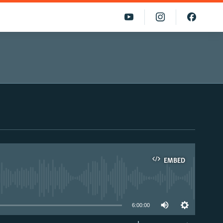
EMBED
able
6:00:00