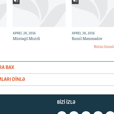
APREL 28, 2016
APREL 28, 2016
Müstəqil Misirli
Ramil Məmmədov
Bütün hissəl
RA BAX
LARI DINLƏ
BIZI IZLƏ