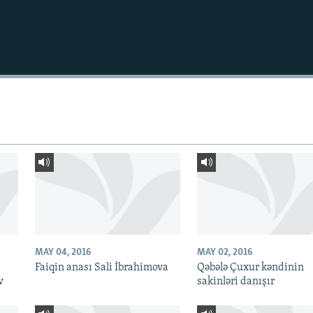
MAY 04, 2016
MAY 02, 2016
Faiqin anası Sali İbrahimova
Qəbələ Çuxur kəndinin
v
sakinləri danışır