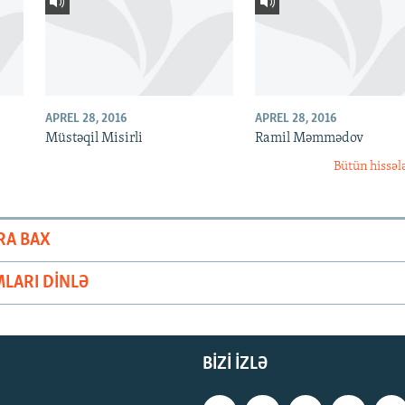
APREL 28, 2016
APREL 28, 2016
Müstəqil Misirli
Ramil Məmmədov
Bütün hissəl
RA BAX
LARI DINLƏ
BIZI IZLƏ