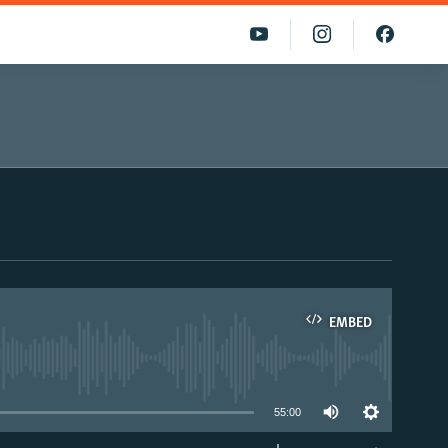
EMBED
able
55:00