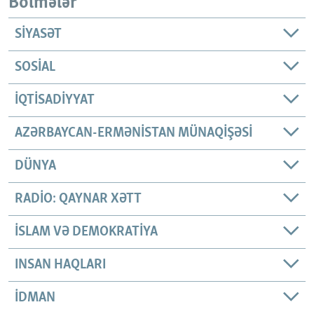
Bölmələr
SIYASƏT
SOSIAL
İQTISADIYYAT
AZƏRBAYCAN-ERMƏNISTAN MÜNAQIŞƏSI
DÜNYA
RADIO: QAYNAR XƏTT
İSLAM VƏ DEMOKRATIYA
INSAN HAQLARI
İDMAN