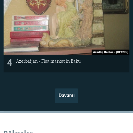
4
Azerbaijan - Flea market in Baku
Davamı