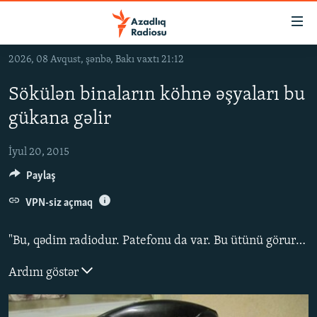
Keçid
linkləri
Əsas
2026, 08 Avqust, şənbə, Bakı vaxtı 21:12
məzmuna
GÜNDƏM
qayıt
Sökülən binaların köhnə əşyaları bu
#İZAHLA
Əsas
gükana gəlir
KORRUPSIOMETR
naviqasiyaya
qayıt
#ƏSLINDƏ
İyul 20, 2015
Axtarışa
Paylaş
FƏRQƏ BAX
keç
QANUNI DOĞRU
VPN-siz açmaq
ARAŞDIRMA
"Bu, qədim radiodur. Patefonu da var. Bu ütünü görursüz, açırsan, kömürü qoyursan, bağlayırsan. Kömürlə işləyir, 1811-ci ilindir...”
MULTIMEDIA
Ardını göstər
RADIO ARXIV
VIDEO
HAQQIMIZDA
FOTOQALEREYA
OXU ZALI