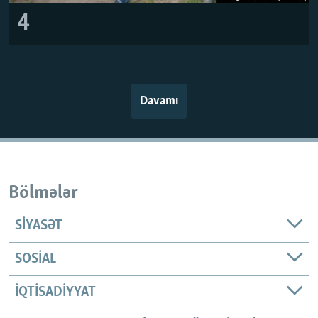
4
Davamı
Bölmələr
SIYASƏT
SOSIAL
İQTISADIYYAT