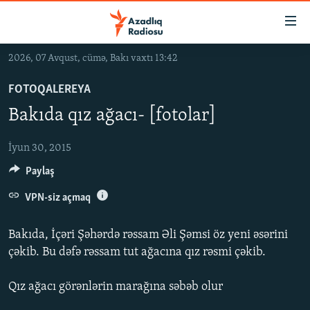
Keçid
linkləri
Əsas
2026, 07 Avqust, cümə, Bakı vaxtı 13:42
məzmuna
GÜNDƏM
qayıt
FOTOQALEREYA
#İZAHLA
Əsas
Bakıda qız ağacı- [fotolar]
KORRUPSIOMETR
naviqasiyaya
qayıt
#ƏSLINDƏ
İyun 30, 2015
Axtarışa
Paylaş
FƏRQƏ BAX
keç
QANUNI DOĞRU
VPN-siz açmaq
ARAŞDIRMA
Bakıda, İçəri Şəhərdə rəssam Əli Şəmsi öz yeni əsərini
MULTIMEDIA
çəkib. Bu dəfə rəssam tut ağacına qız rəsmi çəkib.
RADIO ARXIV
VIDEO
Qız ağacı görənlərin marağına səbəb olur
HAQQIMIZDA
FOTOQALEREYA
OXU ZALI