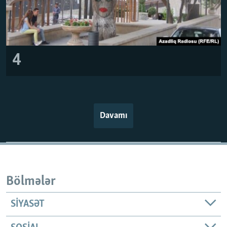
4
Davamı
Bölmələr
SIYASƏT