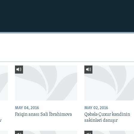
MAY 04, 2016
MAY 02, 2016
Faiqin anası Sali İbrahimova
Qəbələ Çuxur kəndinin
v
sakinləri danışır