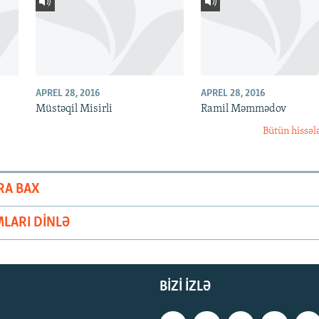
APREL 28, 2016
APREL 28, 2016
Müstəqil Misirli
Ramil Məmmədov
Bütün hissəl
RA BAX
LARI DINLƏ
BIZI IZLƏ