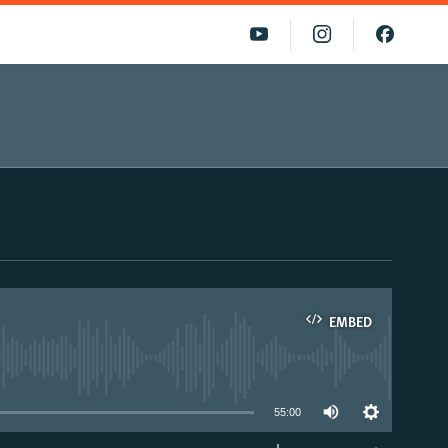
EMBED
able
55:00