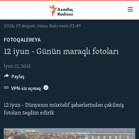
Keçid
linkləri
Əsas
2026, 07 Avqust, cümə, Bakı vaxtı 02:49
məzmuna
GÜNDƏM
qayıt
FOTOQALEREYA
#İZAHLA
Əsas
12 iyun - Günün maraqlı fotoları
KORRUPSIOMETR
naviqasiyaya
qayıt
#ƏSLINDƏ
İyun 12, 2015
Axtarışa
Paylaş
FƏRQƏ BAX
keç
QANUNI DOĞRU
VPN-siz açmaq
ARAŞDIRMA
12 iyun - Dünyanın müxtəlif şəhərlərindən çəkilmiş
MULTIMEDIA
fotoları təqdim edirik
RADIO ARXIV
VIDEO
HAQQIMIZDA
FOTOQALEREYA
OXU ZALI