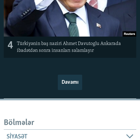
4
Türkiyənin baş naziri Ahmet Davutoglu Ankarada
ibadətdən sonra insanları salamlayır
Davamı
Bölmələr
SIYASƏT