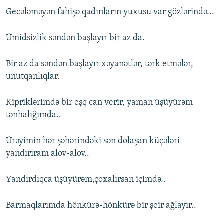
Gecələməyən fahişə qadınların yuxusu var gözlərində...
Ümidsizlik səndən başlayır bir az da.
Bir az da səndən başlayır xəyanətlər, tərk etmələr,
unutqanlıqlar.
Kipriklərimdə bir eşq can verir, yaman üşüyürəm
tənhalığımda..
Ürəyimin hər şəhərindəki sən dolaşan küçələri
yandırıram alov-alov..
Yandırdıqca üşüyürəm,çoxalırsan içimdə..
Barmaqlarımda hönkürə-hönkürə bir şeir ağlayır..