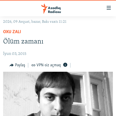
Keçid
linkləri
Əsas
2026, 09 Avqust, bazar, Bakı vaxtı 11:21
məzmuna
GÜNDƏM
OXU ZALI
qayıt
#İZAHLA
Əsas
Ölüm zamanı
KORRUPSIOMETR
naviqasiyaya
qayıt
İyun 03, 2015
#ƏSLINDƏ
Axtarışa
FƏRQƏ BAX
Paylaş
VPN-siz açmaq
keç
QANUNI DOĞRU
ARAŞDIRMA
MULTIMEDIA
RADIO ARXIV
VIDEO
HAQQIMIZDA
FOTOQALEREYA
OXU ZALI