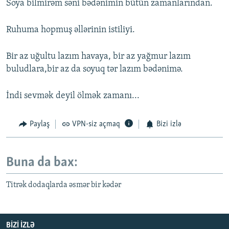
Soya bilmirəm səni bədənimin bütün zamanlarından.
Ruhuma hopmuş əllərinin istiliyi.
Bir az uğultu lazım havaya, bir az yağmur lazım
buludlara,bir az da soyuq tər lazım bədənimə.
İndi sevmək deyil ölmək zamanı...
Paylaş
VPN-siz açmaq
Bizi izlə
Buna da bax:
Titrək dodaqlarda əsmər bir kədər
BIZI IZLƏ