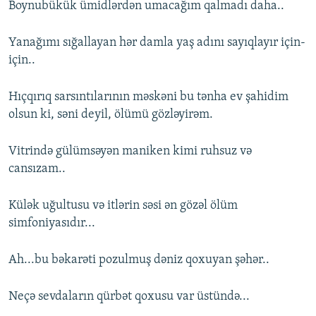
Boynubükük ümidlərdən umacağım qalmadı daha..
Yanağımı sığallayan hər damla yaş adını sayıqlayır için-
için..
Hıçqırıq sarsıntılarının məskəni bu tənha ev şahidim
olsun ki, səni deyil, ölümü gözləyirəm.
Vitrində gülümsəyən maniken kimi ruhsuz və
cansızam..
Külək uğultusu və itlərin səsi ən gözəl ölüm
simfoniyasıdır...
Ah...bu bəkarəti pozulmuş dəniz qoxuyan şəhər..
Neçə sevdaların qürbət qoxusu var üstündə...