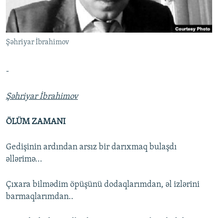
İNFOQRAFIKA
AZƏRBAYCAN ƏDƏBIYYATI KITABXANASI
MISSIYAMIZ
BIZI IZLƏ
KARIKATURA
İSLAM VƏ DEMOKRATIYA
PEŞƏ ETIKASI VƏ JURNALISTIKA STANDARTLARIMIZ
Şəhriyar İbrahimov
İZ - MƏDƏNIYYƏT PROQRAMI
MATERIALLARIMIZDAN ISTIFADƏ
AZADLIQRADIOSU MOBIL TELEFONUNUZDA
RFE/RL-in bütün saytları
-
BIZIMLƏ ƏLAQƏ
Şəhriyar İbrahimov
XƏBƏR BÜLLETENLƏRIMIZ
ÖLÜM ZAMANI
Gedişinin ardından arsız bir darıxmaq bulaşdı
əllərimə...
Çıxara bilmədim öpüşünü dodaqlarımdan, əl izlərini
barmaqlarımdan..