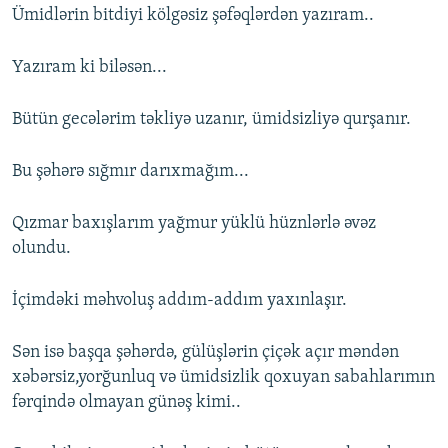
Ümidlərin bitdiyi kölgəsiz şəfəqlərdən yazıram..
Yazıram ki biləsən...
Bütün gecələrim təkliyə uzanır, ümidsizliyə qurşanır.
Bu şəhərə sığmır darıxmağım...
Qızmar baxışlarım yağmur yüklü hüznlərlə əvəz
olundu.
İçimdəki məhvoluş addım-addım yaxınlaşır.
Sən isə başqa şəhərdə, gülüşlərin çiçək açır məndən
xəbərsiz,yorğunluq və ümidsizlik qoxuyan sabahlarımın
fərqində olmayan günəş kimi..