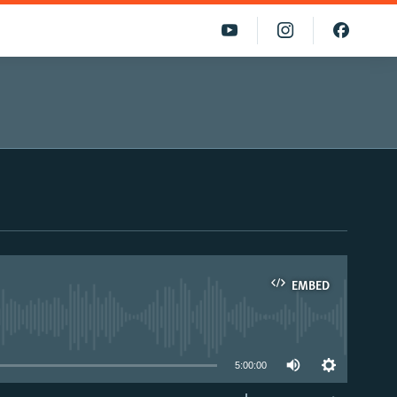
EMBED
able
5:00:00