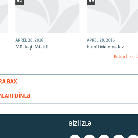
APREL 28, 2016
APREL 28, 2016
Müstəqil Misirli
Ramil Məmmədov
Bütün hissəl
RA BAX
LARI DINLƏ
BIZI IZLƏ