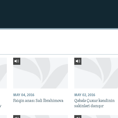
MAY 04, 2016
MAY 02, 2016
Faiqin anası Sali İbrahimova
Qəbələ Çuxur kəndinin
v
sakinləri danışır