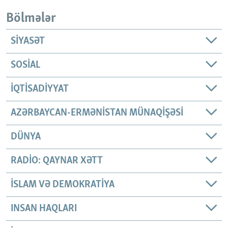
Bölmələr
SIYASƏT
SOSIAL
İQTISADIYYAT
AZƏRBAYCAN-ERMƏNISTAN MÜNAQIŞƏSI
DÜNYA
RADIO: QAYNAR XƏTT
İSLAM VƏ DEMOKRATIYA
INSAN HAQLARI