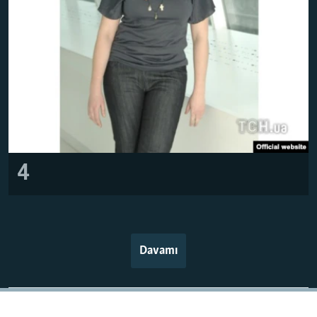
4
Davamı