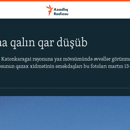
a qalın qar düşüb
ki Katonkaragai rayonuna yaz mövsümündə əvvəllər görün
osunun qazax xidmətinin əməkdaşları bu fotoları martın 1