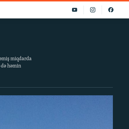
məmiş miqdarda
3-də həmin