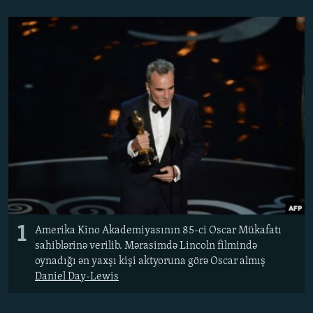
İNFOQRAFIKA
AZƏRBAYCAN ƏDƏBIYYATI KITABXANASI
MISSIYAMIZ
BIZI IZLƏ
KARIKATURA
İSLAM VƏ DEMOKRATIYA
PEŞƏ ETIKASI VƏ JURNALISTIKA STANDARTLARIMIZ
İZ - MƏDƏNIYYƏT PROQRAMI
MATERIALLARIMIZDAN ISTIFADƏ
AZADLIQRADIOSU MOBIL TELEFONUNUZDA
RFE/RL-in bütün saytları
BIZIMLƏ ƏLAQƏ
XƏBƏR BÜLLETENLƏRIMIZ
1
Amerika Kino Akademiyasının 85-ci Oscar Mükafatı
sahiblərinə verilib. Mərasimdə Lincoln filmində
oynadığı ən yaxşı kişi aktyoruna görə Oscar almış
Daniel Day-Lewis