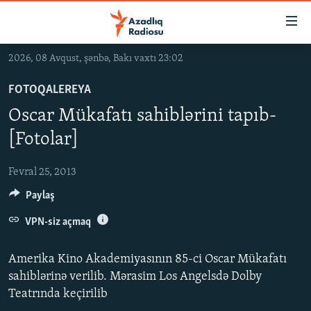
Keçid
linkləri
Əsas
2026, 08 Avqust, şənbə, Bakı vaxtı 23:02
məzmuna
GÜNDƏM
qayıt
FOTOQALEREYA
#İZAHLA
Əsas
Oscar Mükafatı sahiblərini tapıb-
KORRUPSIOMETR
naviqasiyaya
[Fotolar]
qayıt
#ƏSLINDƏ
Axtarışa
Fevral 25, 2013
FƏRQƏ BAX
keç
Paylaş
QANUNI DOĞRU
VPN-siz açmaq
ARAŞDIRMA
MULTIMEDIA
Amerika Kino Akademiyasının 85-ci Oscar Mükafatı
RADIO ARXIV
VIDEO
sahiblərinə verilib. Mərasim Los Angelsdə Dolby
Teatrında keçirilib
HAQQIMIZDA
FOTOQALEREYA
OXU ZALI