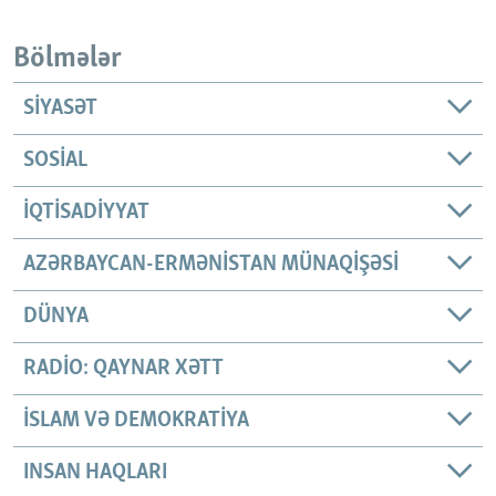
Bölmələr
SIYASƏT
SOSIAL
İQTISADIYYAT
AZƏRBAYCAN-ERMƏNISTAN MÜNAQIŞƏSI
DÜNYA
RADIO: QAYNAR XƏTT
İSLAM VƏ DEMOKRATIYA
INSAN HAQLARI