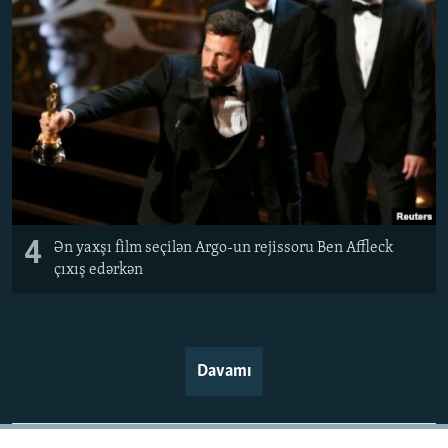
4
Ən yaxşı film seçilən Argo-un rejissoru Ben Affleck
çıxış edərkən
Davamı