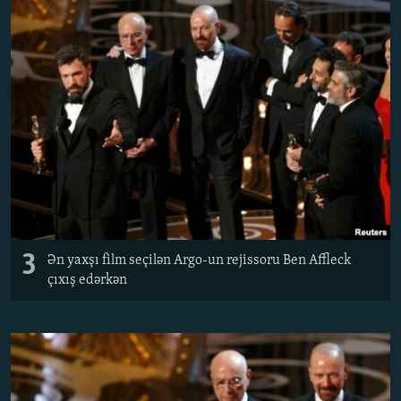
3
Ən yaxşı film seçilən Argo-un rejissoru Ben Affleck
çıxış edərkən