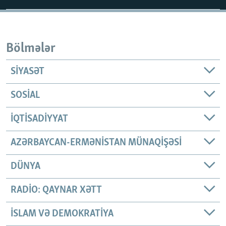
Bölmələr
SIYASƏT
SOSIAL
İQTISADIYYAT
AZƏRBAYCAN-ERMƏNISTAN MÜNAQIŞƏSI
DÜNYA
RADIO: QAYNAR XƏTT
İSLAM VƏ DEMOKRATIYA