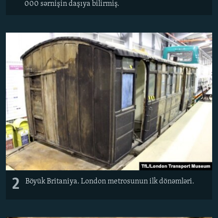
000 sərnişin daşıya bilirmiş.
2
Böyük Britaniya. London metrosunun ilk dönəmləri.