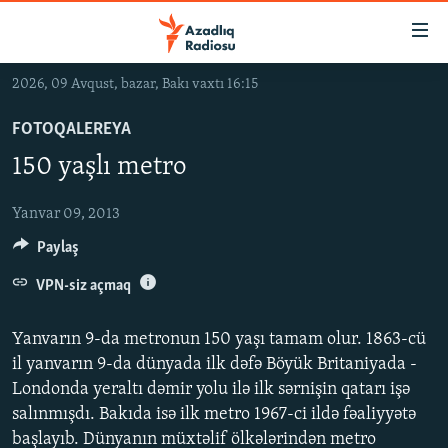
Keçid
linkləri
Əsas
2026, 09 Avqust, bazar, Bakı vaxtı 16:15
məzmuna
GÜNDƏM
qayıt
FOTOQALEREYA
#İZAHLA
Əsas
150 yaşlı metro
KORRUPSIOMETR
naviqasiyaya
qayıt
#ƏSLINDƏ
Yanvar 09, 2013
Axtarışa
Paylaş
FƏRQƏ BAX
keç
QANUNI DOĞRU
VPN-siz açmaq
ARAŞDIRMA
Yanvarın 9-da metronun 150 yaşı tamam olur. 1863-cü
MULTIMEDIA
il yanvarın 9-da dünyada ilk dəfə Böyük Britaniyada -
Londonda yeraltı dəmir yolu ilə ilk sərnişin qatarı işə
RADIO ARXIV
VIDEO
salınmışdı. Bakıda isə ilk metro 1967-ci ildə fəaliyyətə
HAQQIMIZDA
FOTOQALEREYA
OXU ZALI
başlayıb. Dünyanın müxtəlif ölkələrindən metro