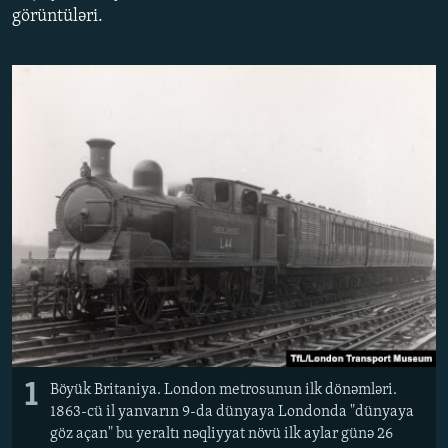
görüntüləri.
İNFOQRAFIKA
AZƏRBAYCAN ƏDƏBIYYATI KITABXANASI
MISSIYAMIZ
BIZI IZLƏ
KARIKATURA
İSLAM VƏ DEMOKRATIYA
PEŞƏ ETIKASI VƏ JURNALISTIKA STANDARTLARIMIZ
İZ - MƏDƏNIYYƏT PROQRAMI
MATERIALLARIMIZDAN ISTIFADƏ
AZADLIQRADIOSU MOBIL TELEFONUNUZDA
RFE/RL-in bütün saytları
BIZIMLƏ ƏLAQƏ
XƏBƏR BÜLLETENLƏRIMIZ
1
Böyük Britaniya. London metrosunun ilk dönəmləri.
1863-cü il yanvarın 9-da dünyaya Londonda "dünyaya
göz açan" bu yeraltı nəqliyyat növü ilk aylar günə 26