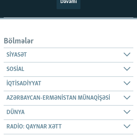
Davamı
Bölmələr
SIYASƏT
SOSIAL
İQTISADIYYAT
AZƏRBAYCAN-ERMƏNISTAN MÜNAQIŞƏSI
DÜNYA
RADIO: QAYNAR XƏTT