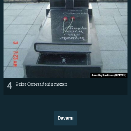
4
Əzizə Cəfərzadənin məzarı
Davamı