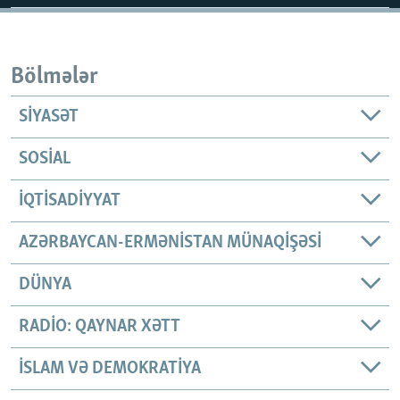
Bölmələr
SIYASƏT
SOSIAL
İQTISADIYYAT
AZƏRBAYCAN-ERMƏNISTAN MÜNAQIŞƏSI
DÜNYA
RADIO: QAYNAR XƏTT
İSLAM VƏ DEMOKRATIYA