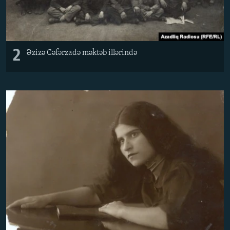
2
Əzizə Cəfərzadə məktəb illərində