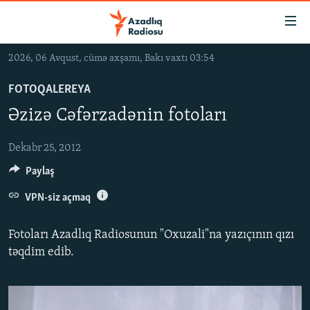
Keçid
linkləri
Əsas
2026, 06 Avqust, cümə axşamı, Bakı vaxtı 03:54
məzmuna
GÜNDƏM
qayıt
FOTOQALEREYA
#İZAHLA
Əsas
Əzizə Cəfərzadənin fotoları
KORRUPSIOMETR
naviqasiyaya
qayıt
#ƏSLINDƏ
Dekabr 25, 2012
Axtarışa
Paylaş
FƏRQƏ BAX
keç
QANUNI DOĞRU
VPN-siz açmaq
ARAŞDIRMA
Fotoları Azadlıq Radiosunun "Oxuzali"na yazıçının qızı
MULTIMEDIA
təqdim edib.
RADIO ARXIV
VIDEO
HAQQIMIZDA
FOTOQALEREYA
OXU ZALI