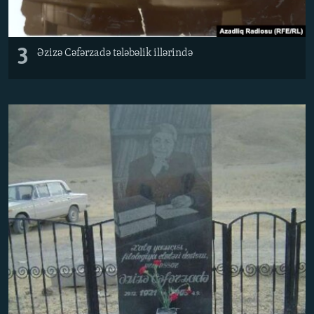
3
Əzizə Cəfərzadə tələbəlik illərində