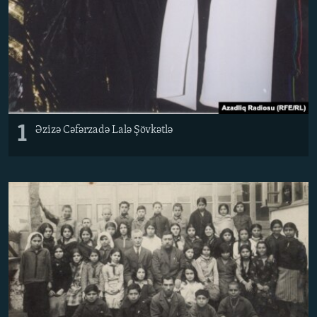
1
Əzizə Cəfərzadə Lalə Şövkətlə