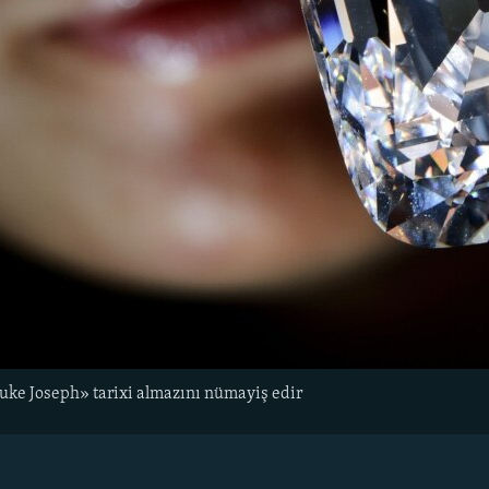
uke Joseph» tarixi almazını nümayiş edir