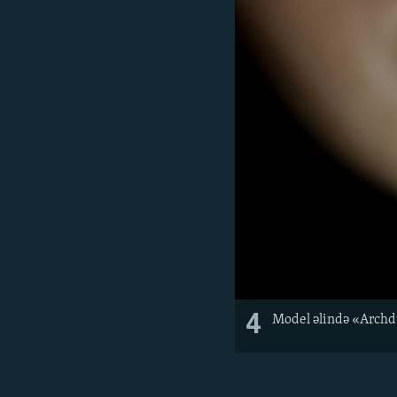
4
Model əlində «Archd