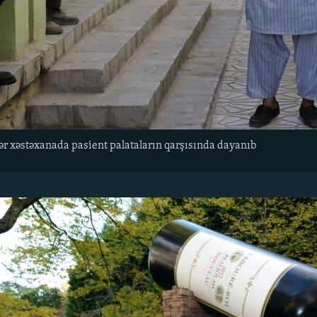
lər xəstəxanada pasient palataların qarşısında dayanıb