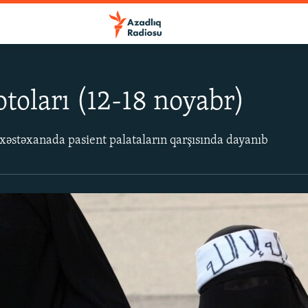
otoları (12-18 noyabr)
r xəstəxanada pasient palataların qarşısında dayanıb