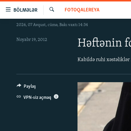
Keçid
FOTOQALEREYA
BÖLMƏLƏR
linkləri
Axtar
Əsas
2026, 07 Avqust, cümə, Bakı vaxtı 14:34
GÜNDƏM
məzmuna
#İZAHLA
qayıt
Noyabr 19, 2012
Həftənin f
Əsas
KORRUPSIOMETR
naviqasiyaya
#ƏSLINDƏ
qayıt
Kabildə ruhi xəstəliklə
Axtarışa
FƏRQƏ BAX
keç
QANUNI DOĞRU
Paylaş
ARAŞDIRMA
VPN-siz açmaq
MULTIMEDIA
RADIO ARXIV
VIDEO
HAQQIMIZDA
FOTOQALEREYA
OXU ZALI