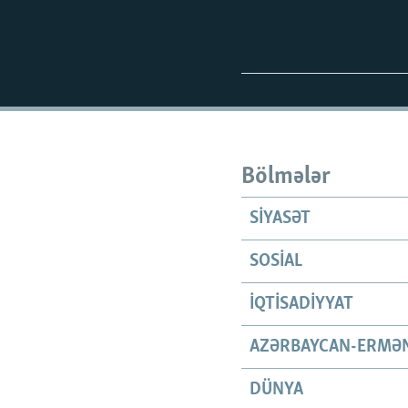
Bölmələr
SIYASƏT
SOSIAL
İQTISADIYYAT
AZƏRBAYCAN-ERMƏN
DÜNYA