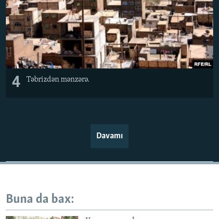
4
Təbrizdən mənzərə.
Davamı
Buna da bax: