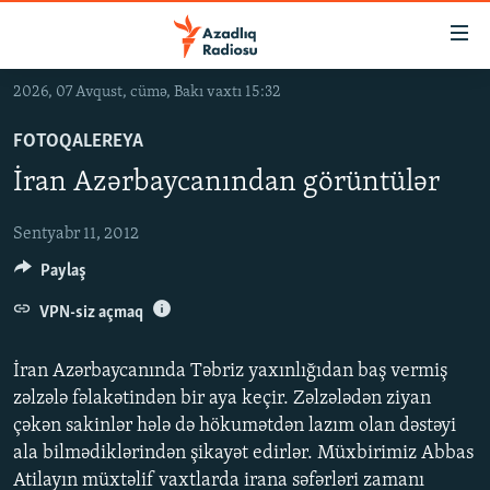
Keçid
linkləri
Əsas
2026, 07 Avqust, cümə, Bakı vaxtı 15:32
məzmuna
GÜNDƏM
qayıt
FOTOQALEREYA
#İZAHLA
Əsas
İran Azərbaycanından görüntülər
KORRUPSIOMETR
naviqasiyaya
qayıt
#ƏSLINDƏ
Sentyabr 11, 2012
Axtarışa
Paylaş
FƏRQƏ BAX
keç
QANUNI DOĞRU
VPN-siz açmaq
ARAŞDIRMA
İran Azərbaycanında Təbriz yaxınlığıdan baş vermiş
MULTIMEDIA
zəlzələ fəlakətindən bir aya keçir. Zəlzələdən ziyan
çəkən sakinlər hələ də hökumətdən lazım olan dəstəyi
RADIO ARXIV
VIDEO
ala bilmədiklərindən şikayət edirlər. Müxbirimiz Abbas
HAQQIMIZDA
FOTOQALEREYA
OXU ZALI
Atilayın müxtəlif vaxtlarda irana səfərləri zamanı