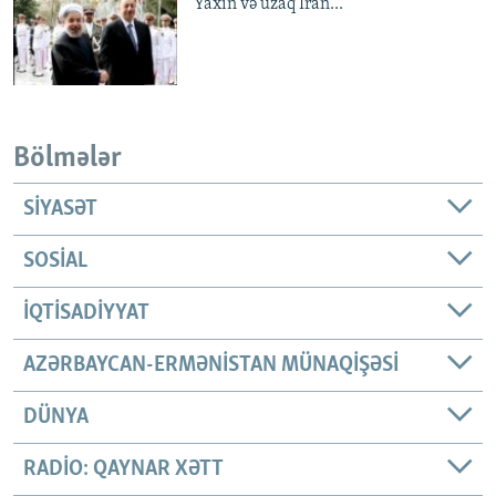
Yaxın və uzaq İran...
Bölmələr
SIYASƏT
SOSIAL
İQTISADIYYAT
AZƏRBAYCAN-ERMƏNISTAN MÜNAQIŞƏSI
DÜNYA
RADIO: QAYNAR XƏTT