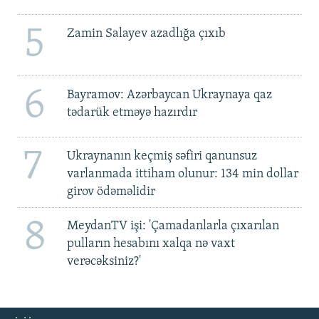
5
Zamin Salayev azadlığa çıxıb
6
Bayramov: Azərbaycan Ukraynaya qaz
tədarük etməyə hazırdır
7
Ukraynanın keçmiş səfiri qanunsuz
varlanmada ittiham olunur: 134 min dollar
girov ödəməlidir
8
MeydanTV işi: 'Çamadanlarla çıxarılan
pulların hesabını xalqa nə vaxt
verəcəksiniz?'