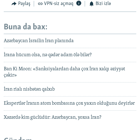
Paylaş
VPN-siz açmaq
Bizi izlə
Buna da bax:
Azərbaycan İsrailin İran planında
İrana hücum olsa, nə qədər adam ölə bilər?
Ban Ki Moon: «Sanksiyalardan daha çox İran xalqı əziyyət
çəkir»
İran rialı nisbətən qalxıb
Ekspertlər İranın atom bombasına çox yaxın olduğunu deyirlər
Xəzərdə kim güclüdür: Azərbaycan, yoxsa İran?