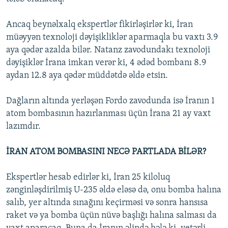
Ancaq beynəlxalq ekspertlər fikirləşirlər ki, İran
müəyyən texnoloji dəyişikliklər aparmaqla bu vaxtı 3.9
aya qədər azalda bilər. Natanz zavodundakı texnoloji
dəyişiklər İrana imkan verər ki, 4 ədəd bombanı 8.9
aydan 12.8 aya qədər müddətdə əldə etsin.
Dağların altında yerləşən Fordo zavodunda isə İranın 1
atom bombasının hazırlanması üçün İrana 21 ay vaxt
lazımdır.
İRAN ATOM BOMBASINI NECƏ PARTLADA BİLƏR?
Ekspertlər hesab edirlər ki, İran 25 kiloluq
zənginləşdirilmiş U-235 əldə eləsə də, onu bomba halına
salıb, yer altında sınağını keçirməsi və sonra hansısa
raket və ya bomba üçün nüvə başlığı halına salması da