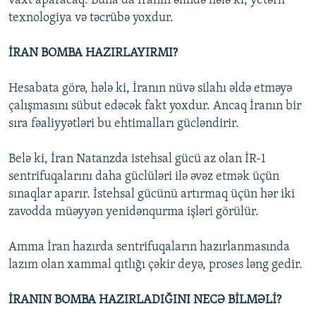
vaxt aparacaq. Buna da İranın əlində hələ ki, yetərli
texnologiya və təcrübə yoxdur.
İRAN BOMBA HAZIRLAYIRMI?
Hesabata görə, hələ ki, İranın nüvə silahı əldə etməyə
çalışmasını sübut edəcək fakt yoxdur. Ancaq İranın bir
sıra fəaliyyətləri bu ehtimalları gücləndirir.
Belə ki, İran Natanzda istehsal gücü az olan İR-1
sentrifuqalarını daha güclüləri ilə əvəz etmək üçün
sınaqlar aparır. İstehsal gücünü artırmaq üçün hər iki
zavodda müəyyən yenidənqurma işləri görülür.
Amma İran hazırda sentrifuqaların hazırlanmasında
lazım olan xammal qıtlığı çəkir deyə, proses ləng gedir.
İRANIN BOMBA HAZIRLADIĞINI NECƏ BİLMƏLİ?