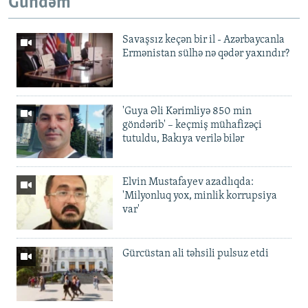
Gündəm
Savaşsız keçən bir il - Azərbaycanla
Ermənistan sülhə nə qədər yaxındır?
'Guya Əli Kərimliyə 850 min
göndərib' – keçmiş mühafizəçi
tutuldu, Bakıya verilə bilər
Elvin Mustafayev azadlıqda:
'Milyonluq yox, minlik korrupsiya
var'
Gürcüstan ali təhsili pulsuz etdi