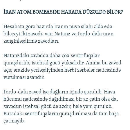
İRAN ATOM BOMBASINI HARADA DÜZƏLDƏ BİLƏR?
Hesabata görə hazırda İranın nüvə silahı əldə edə
biləcəyi iki zavodu var. Natanz və Fordo-dakı uran
zənginləşdirmə zavodları.
Natanzdakı zavodda daha çox sentrifuqalar
quraşdırılıb, istehsal gücü yüksəkdir. Amma bu zavod
açıq ərazidə yerləşdiyindən hərbi zərbələr nəticəsində
vurulması asandır.
Fordo-dakı zavod isə dağların içində qurulub. Hava
hücumu nəticəsində dağıdılması bir az çətin olsa da,
zavodun istehsal gücü də azdır, hələ yeni qurulub.
Buradakı sentrifuqaların quraşdırılması da tam başa
çatmayıb.