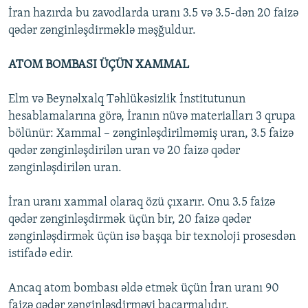
İran hazırda bu zavodlarda uranı 3.5 və 3.5-dən 20 faizə
qədər zənginləşdirməklə məşğuldur.
ATOM BOMBASI ÜÇÜN XAMMAL
Elm və Beynəlxalq Təhlükəsizlik İnstitutunun
hesablamalarına görə, İranın nüvə materialları 3 qrupa
bölünür: Xammal – zənginləşdirilməmiş uran, 3.5 faizə
qədər zənginləşdirilən uran və 20 faizə qədər
zənginləşdirilən uran.
İran uranı xammal olaraq özü çıxarır. Onu 3.5 faizə
qədər zənginləşdirmək üçün bir, 20 faizə qədər
zənginləşdirmək üçün isə başqa bir texnoloji prosesdən
istifadə edir.
Ancaq atom bombası əldə etmək üçün İran uranı 90
faizə qədər zənginləşdirməyi bacarmalıdır.