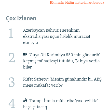
Bölmənin bütün materialları burada
Çox izlənən
1
Azərbaycan Bəhruz Həsənlinin
ekstradisiyası üçün hələlik müraciət
etməyib
2
'Guya Əli Kərimliyə 850 min göndərib' –
keçmiş mühafizəçi tutuldu, Bakıya verilə
bilər
3
Rüfət Səfərov: 'Mənim günahımdır ki, ABŞ
mənə mükafat verib?'
4
Tramp: İranla müharibə 'çox tezliklə'
başa çatacaq