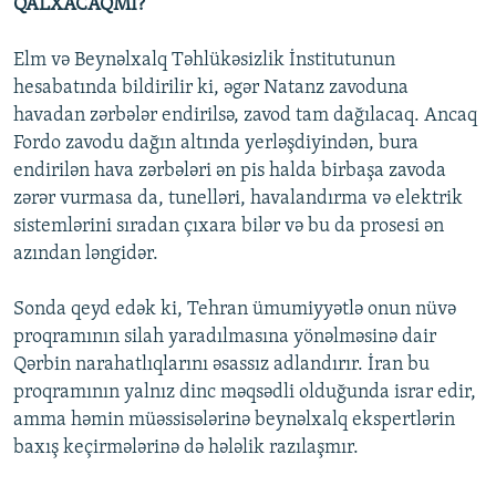
QALXACAQMI?
Elm və Beynəlxalq Təhlükəsizlik İnstitutunun
hesabatında bildirilir ki, əgər Natanz zavoduna
havadan zərbələr endirilsə, zavod tam dağılacaq. Ancaq
Fordo zavodu dağın altında yerləşdiyindən, bura
endirilən hava zərbələri ən pis halda birbaşa zavoda
zərər vurmasa da, tunelləri, havalandırma və elektrik
sistemlərini sıradan çıxara bilər və bu da prosesi ən
azından ləngidər.
Sonda qeyd edək ki, Tehran ümumiyyətlə onun nüvə
proqramının silah yaradılmasına yönəlməsinə dair
Qərbin narahatlıqlarını əsassız adlandırır. İran bu
proqramının yalnız dinc məqsədli olduğunda israr edir,
amma həmin müəssisələrinə beynəlxalq ekspertlərin
baxış keçirmələrinə də hələlik razılaşmır.