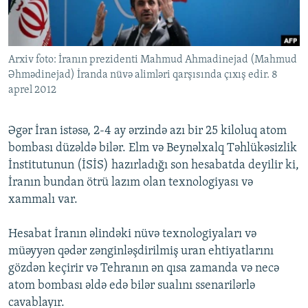
İNFOQRAFIKA
AZƏRBAYCAN ƏDƏBIYYATI KITABXANASI
MISSIYAMIZ
BIZI IZLƏ
KARIKATURA
İSLAM VƏ DEMOKRATIYA
PEŞƏ ETIKASI VƏ JURNALISTIKA STANDARTLARIMIZ
Arxiv foto: İranın prezidenti Mahmud Ahmadinejad (Mahmud
İZ - MƏDƏNIYYƏT PROQRAMI
MATERIALLARIMIZDAN ISTIFADƏ
Əhmədinejad) İranda nüvə alimləri qarşısında çıxış edir. 8
AZADLIQRADIOSU MOBIL TELEFONUNUZDA
RFE/RL-in bütün saytları
aprel 2012
BIZIMLƏ ƏLAQƏ
Əgər İran istəsə, 2-4 ay ərzində azı bir 25 kiloluq atom
XƏBƏR BÜLLETENLƏRIMIZ
bombası düzəldə bilər. Elm və Beynəlxalq Təhlükəsizlik
İnstitutunun (İSİS) hazırladığı son hesabatda deyilir ki,
İranın bundan ötrü lazım olan texnologiyası və
xammalı var.
Hesabat İranın əlindəki nüvə texnologiyaları və
müəyyən qədər zənginləşdirilmiş uran ehtiyatlarını
gözdən keçirir və Tehranın ən qısa zamanda və necə
atom bombası əldə edə bilər sualını ssenarilərlə
cavablayır.