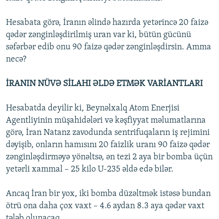
Hesabata görə, İranın əlində hazırda yetərincə 20 faizə
qədər zənginləşdirilmiş uran var ki, bütün gücünü
səfərbər edib onu 90 faizə qədər zənginləşdirsin. Amma
necə?
İRANIN NÜVƏ SİLAHI ƏLDƏ ETMƏK VARİANTLARI
Hesabatda deyilir ki, Beynəlxalq Atom Enerjisi
Agentliyinin müşahidələri və kəşfiyyat məlumatlarına
görə, İran Natanz zavodunda sentrifuqaların iş rejimini
dəyişib, onların hamısını 20 faizlik uranı 90 faizə qədər
zənginləşdirməyə yönəltsə, ən tezi 2 aya bir bomba üçün
yetərli xammal – 25 kilo U-235 əldə edə bilər.
Ancaq İran bir yox, iki bomba düzəltmək istəsə bundan
ötrü ona daha çox vaxt – 4.6 aydan 8.3 aya qədər vaxt
tələb olunacaq.