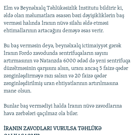
Elm və Beynəlxalq Təhlükəsizlik İnstitutu bildirir ki,
əldə olan məlumatlara əsasən bəzi dəyişikliklərin baş
verməsi halında İranın nüvə silahı əldə etməsi
ehtimallarının artacağını deməyə əsas verir.
Bu baş verməsin deyə, beynəlxalq ictimaiyyət gərək
İranın Fordo zavodunda sentrifuqaların sayını
artırmasının və Natanzda 6000 ədəd də yeni sentrifuqa
düzəltməsinin qarşısını alsın, uranı ancaq 5 faizə qədər
zənginləşdirməyə razı salsın və 20 faizə qədər
zənginləşdirilmiş uran ehtiyatlarının artırılmasına
mane olsun.
Bunlar baş vermədiyi halda İranın nüvə zavodlarına
hava zərbələri qaçılmaz ola bilər.
İRANIN ZAVODLARI VURULSA TƏHLÜKƏ