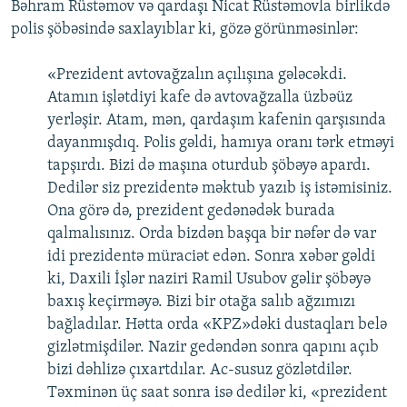
Bəhram Rüstəmov və qardaşı Nicat Rüstəmovla birlikdə
polis şöbəsində saxlayıblar ki, gözə görünməsinlər:
«Prezident avtovağzalın açılışına gələcəkdi.
Atamın işlətdiyi kafe də avtovağzalla üzbəüz
yerləşir. Atam, mən, qardaşım kafenin qarşısında
dayanmışdıq. Polis gəldi, hamıya oranı tərk etməyi
tapşırdı. Bizi də maşına oturdub şöbəyə apardı.
Dedilər siz prezidentə məktub yazıb iş istəmisiniz.
Ona görə də, prezident gedənədək burada
qalmalısınız. Orda bizdən başqa bir nəfər də var
idi prezidentə müraciət edən. Sonra xəbər gəldi
ki, Daxili İşlər naziri Ramil Usubov gəlir şöbəyə
baxış keçirməyə. Bizi bir otağa salıb ağzımızı
bağladılar. Hətta orda «KPZ»dəki dustaqları belə
gizlətmişdilər. Nazir gedəndən sonra qapını açıb
bizi dəhlizə çıxartdılar. Ac-susuz gözlətdilər.
Təxminən üç saat sonra isə dedilər ki, «prezident