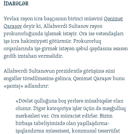
İDARƏLƏR
Yevlax rayon icra başçısının birinci müavini
Qənimət
Qaraşov
deyir ki, Allahverdi Sultanov rayon
prokurorluğunda işləmək istəyir. Ora isə vətəndaşları
işə icra hakimiyyəti götürmür. Prokurorluq
orqanlarında işə girmək istəyən qəbul qaydasına əsasən
gedib imtahan verməlidir.
Allahverdi Sultanovun prezidentlə görüşünə süni
əngəllər törədilməsinə gəlincə, Qənimət Qaraşov bunu
«şantaj» adlandırır:
«Dövlət qulluğuna boş yerlərə müsabiqələr elan
olunur. Digər kateqoriya işlər üçün də məşğulluq
mərkəzləri var. Ora müraciət edirlər. Bizim
birbaşa tabeliyimizdə olan yaşıllaşdırma-
işıqlandırma müəssisəsi, kommunal təsərrüfat