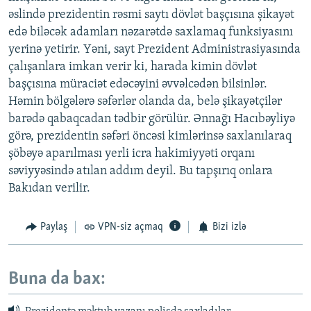
əslində prezidentin rəsmi saytı dövlət başçısına şikayət
edə biləcək adamları nəzarətdə saxlamaq funksiyasını
yerinə yetirir. Yəni, sayt Prezident Administrasiyasında
çalışanlara imkan verir ki, harada kimin dövlət
başçısına müraciət edəcəyini əvvəlcədən bilsinlər.
Həmin bölgələrə səfərlər olanda da, belə şikayətçilər
barədə qabaqcadan tədbir görülür. Ənnağı Hacıbəyliyə
görə, prezidentin səfəri öncəsi kimlərinsə saxlanılaraq
şöbəyə aparılması yerli icra hakimiyyəti orqanı
səviyyəsində atılan addım deyil. Bu tapşırıq onlara
Bakıdan verilir.
Paylaş
VPN-siz açmaq
Bizi izlə
Buna da bax: