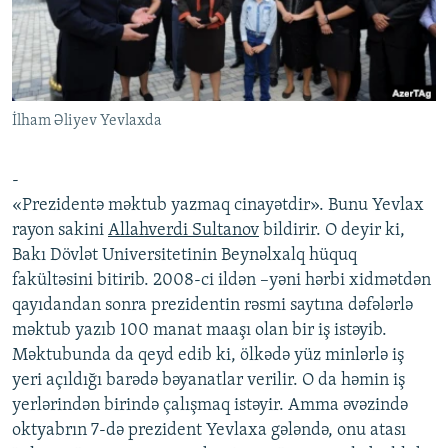
İNFOQRAFIKA
AZƏRBAYCAN ƏDƏBIYYATI KITABXANASI
MISSIYAMIZ
BIZI IZLƏ
KARIKATURA
İSLAM VƏ DEMOKRATIYA
PEŞƏ ETIKASI VƏ JURNALISTIKA STANDARTLARIMIZ
İZ - MƏDƏNIYYƏT PROQRAMI
MATERIALLARIMIZDAN ISTIFADƏ
İlham Əliyev Yevlaxda
AZADLIQRADIOSU MOBIL TELEFONUNUZDA
RFE/RL-in bütün saytları
BIZIMLƏ ƏLAQƏ
-
XƏBƏR BÜLLETENLƏRIMIZ
«Prezidentə məktub yazmaq cinayətdir». Bunu Yevlax
rayon sakini
Allahverdi Sultanov
bildirir. O deyir ki,
Bakı Dövlət Universitetinin Beynəlxalq hüquq
fakültəsini bitirib. 2008-ci ildən –yəni hərbi xidmətdən
qayıdandan sonra prezidentin rəsmi saytına dəfələrlə
məktub yazıb 100 manat maaşı olan bir iş istəyib.
Məktubunda da qeyd edib ki, ölkədə yüz minlərlə iş
yeri açıldığı barədə bəyanatlar verilir. O da həmin iş
yerlərindən birində çalışmaq istəyir. Amma əvəzində
oktyabrın 7-də prezident Yevlaxa gələndə, onu atası