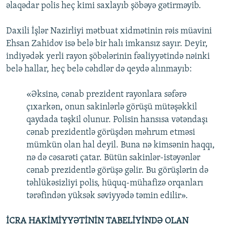
əlaqədar polis heç kimi saxlayıb şöbəyə gətirməyib.
Daxili İşlər Nazirliyi mətbuat xidmətinin rəis müavini
Ehsan Zahidov isə belə bir halı imkansız sayır. Deyir,
indiyədək yerli rayon şöbələrinin fəaliyyətində nəinki
belə hallar, heç belə cəhdlər də qeydə alınmayıb:
«Əksinə, cənab prezident rayonlara səfərə
çıxarkən, onun sakinlərlə görüşü mütəşəkkil
qaydada təşkil olunur. Polisin hansısa vətəndaşı
cənab prezidentlə görüşdən məhrum etməsi
mümkün olan hal deyil. Buna nə kimsənin haqqı,
nə də cəsarəti çatar. Bütün sakinlər-istəyənlər
cənab prezidentlə görüşə gəlir. Bu görüşlərin də
təhlükəsizliyi polis, hüquq-mühafizə orqanları
tərəfindən yüksək səviyyədə təmin edilir».
İCRA HAKİMİYYƏTİNİN TABELİYİNDƏ OLAN