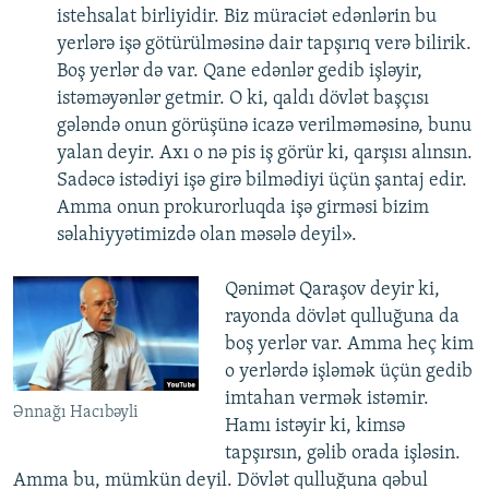
istehsalat birliyidir. Biz müraciət edənlərin bu
yerlərə işə götürülməsinə dair tapşırıq verə bilirik.
Boş yerlər də var. Qane edənlər gedib işləyir,
istəməyənlər getmir. O ki, qaldı dövlət başçısı
gələndə onun görüşünə icazə verilməməsinə, bunu
yalan deyir. Axı o nə pis iş görür ki, qarşısı alınsın.
Sadəcə istədiyi işə girə bilmədiyi üçün şantaj edir.
Amma onun prokurorluqda işə girməsi bizim
səlahiyyətimizdə olan məsələ deyil».
Qənimət Qaraşov deyir ki,
rayonda dövlət qulluğuna da
boş yerlər var. Amma heç kim
o yerlərdə işləmək üçün gedib
imtahan vermək istəmir.
Ənnağı Hacıbəyli
Hamı istəyir ki, kimsə
tapşırsın, gəlib orada işləsin.
Amma bu, mümkün deyil. Dövlət qulluğuna qəbul