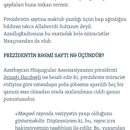
qaydaları buna imkan vermir.
Prezidentin saytına məktub yazdığı üçün başı ağrıdığını
bildirən təkcə Allahverdi Sultanov deyil.
AzadlıqRadiosuna bu vaxtadək belə müraciətlər
Naxçıvandan da olub.
PREZİDENTİN RƏSMİ SAYTI NƏ ÜÇÜNDÜR?
Azərbaycan Hüquqçular Assosiasiyasının prezidenti
Ənnağı Hacıbəyli
isə hesab edir ki, prezidentə müraciət
etdiyinə görə vətəndaşın polis şöbəsinə aparılıb heç bir
qanuni əsas olmadan orada saxlanılması ciddi qanun
pozuntusudur.
«Məqsəd rayonda vəziyyətin yaxşı olduğunu
göstərməkdir. Düşünmürəm ki, bu, rayon icra
hakimiyyətinin təşəbbüsü ilə edilir. Bu, yuxarıdan