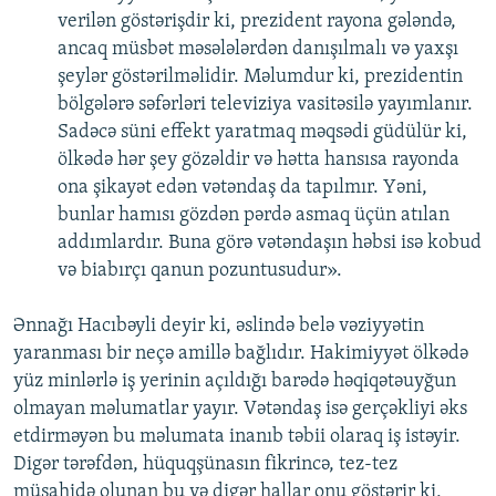
verilən göstərişdir ki, prezident rayona gələndə,
ancaq müsbət məsələlərdən danışılmalı və yaxşı
şeylər göstərilməlidir. Məlumdur ki, prezidentin
bölgələrə səfərləri televiziya vasitəsilə yayımlanır.
Sadəcə süni effekt yaratmaq məqsədi güdülür ki,
ölkədə hər şey gözəldir və hətta hansısa rayonda
ona şikayət edən vətəndaş da tapılmır. Yəni,
bunlar hamısı gözdən pərdə asmaq üçün atılan
addımlardır. Buna görə vətəndaşın həbsi isə kobud
və biabırçı qanun pozuntusudur».
Ənnağı Hacıbəyli deyir ki, əslində belə vəziyyətin
yaranması bir neçə amillə bağlıdır. Hakimiyyət ölkədə
yüz minlərlə iş yerinin açıldığı barədə həqiqətəuyğun
olmayan məlumatlar yayır. Vətəndaş isə gerçəkliyi əks
etdirməyən bu məlumata inanıb təbii olaraq iş istəyir.
Digər tərəfdən, hüquqşünasın fikrincə, tez-tez
müşahidə olunan bu və digər hallar onu göstərir ki,