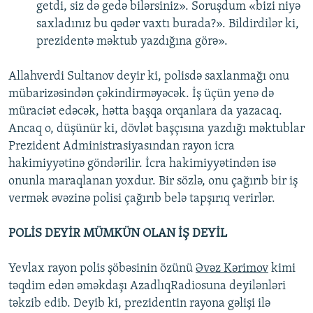
getdi, siz də gedə bilərsiniz». Soruşdum «bizi niyə
saxladınız bu qədər vaxtı burada?». Bildirdilər ki,
prezidentə məktub yazdığına görə».
Allahverdi Sultanov deyir ki, polisdə saxlanmağı onu
mübarizəsindən çəkindirməyəcək. İş üçün yenə də
müraciət edəcək, hətta başqa orqanlara da yazacaq.
Ancaq o, düşünür ki, dövlət başçısına yazdığı məktublar
Prezident Administrasiyasından rayon icra
hakimiyyətinə göndərilir. İcra hakimiyyətindən isə
onunla maraqlanan yoxdur. Bir sözlə, onu çağırıb bir iş
vermək əvəzinə polisi çağırıb belə tapşırıq verirlər.
POLİS DEYİR MÜMKÜN OLAN İŞ DEYİL
Yevlax rayon polis şöbəsinin özünü
Əvəz Kərimov
kimi
təqdim edən əməkdaşı AzadlıqRadiosuna deyilənləri
təkzib edib. Deyib ki, prezidentin rayona gəlişi ilə