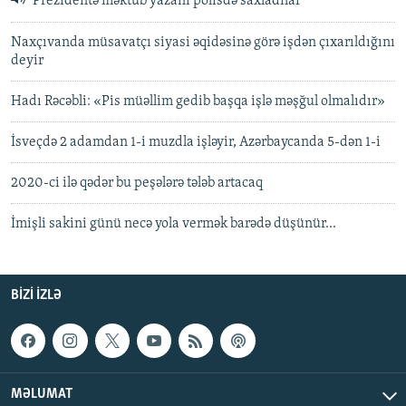
Prezidentə məktub yazanı polisdə saxladılar
Naxçıvanda müsavatçı siyasi əqidəsinə görə işdən çıxarıldığını
deyir
Hadı Rəcəbli: «Pis müəllim gedib başqa işlə məşğul olmalıdır»
İsveçdə 2 adamdan 1-i muzdla işləyir, Azərbaycanda 5-dən 1-i
2020-ci ilə qədər bu peşələrə tələb artacaq
İmişli sakini günü necə yola vermək barədə düşünür...
BIZI IZLƏ
MƏLUMAT